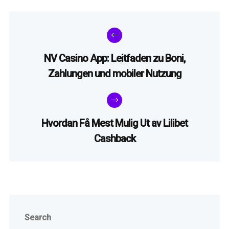
NV Casino App: Leitfaden zu Boni,
Zahlungen und mobiler Nutzung
Hvordan Få Mest Mulig Ut av Lilibet
Cashback
Search