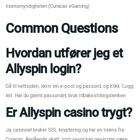
lisensmyndigheten (Curacao eGaming).
Common Questions
Hvordan utfører jeg et
Allyspin login?
Gå til nettsiden, skriv inn e-post og passord, og klikk ‘Logg
inn’. Har du glemt passordet, bruk tilbakestillingslenken.
Er Allyspin casino trygt?
Ja, casinoet bruker SSL-kryptering og har en lisens fra
Curacao. Angående skatt: som nevnt kan gevinster være