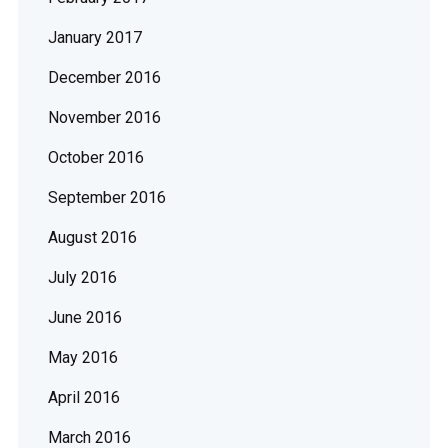
January 2017
December 2016
November 2016
October 2016
September 2016
August 2016
July 2016
June 2016
May 2016
April 2016
March 2016