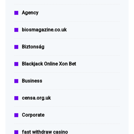
Agency
biosmagazine.co.uk
Biztonság
Blackjack Online Xon Bet
Business
censa.org.uk
Corporate
fast withdraw casino