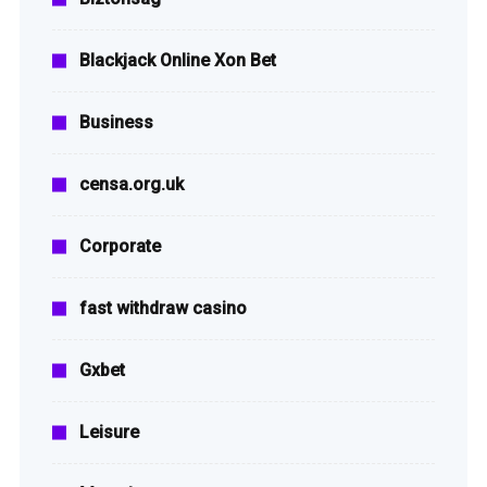
Blackjack Online Xon Bet
Business
censa.org.uk
Corporate
fast withdraw casino
Gxbet
Leisure