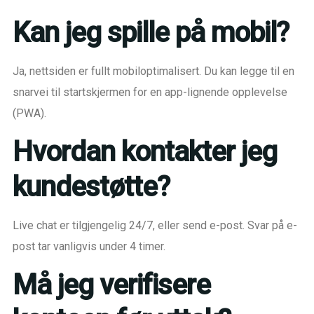
Kan jeg spille på mobil?
Ja, nettsiden er fullt mobiloptimalisert. Du kan legge til en
snarvei til startskjermen for en app-lignende opplevelse
(PWA).
Hvordan kontakter jeg
kundestøtte?
Live chat er tilgjengelig 24/7, eller send e-post. Svar på e-
post tar vanligvis under 4 timer.
Må jeg verifisere