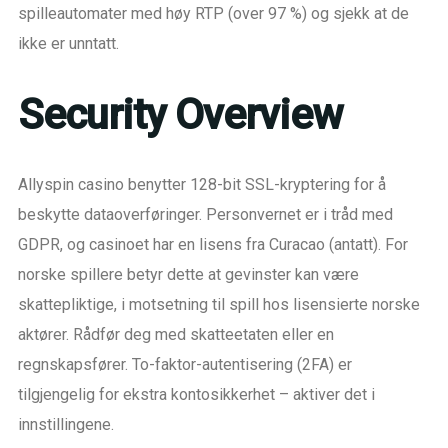
spilleautomater med høy RTP (over 97 %) og sjekk at de
ikke er unntatt.
Security Overview
Allyspin casino benytter 128-bit SSL-kryptering for å
beskytte dataoverføringer. Personvernet er i tråd med
GDPR, og casinoet har en lisens fra Curacao (antatt). For
norske spillere betyr dette at gevinster kan være
skattepliktige, i motsetning til spill hos lisensierte norske
aktører. Rådfør deg med skatteetaten eller en
regnskapsfører. To-faktor-autentisering (2FA) er
tilgjengelig for ekstra kontosikkerhet – aktiver det i
innstillingene.