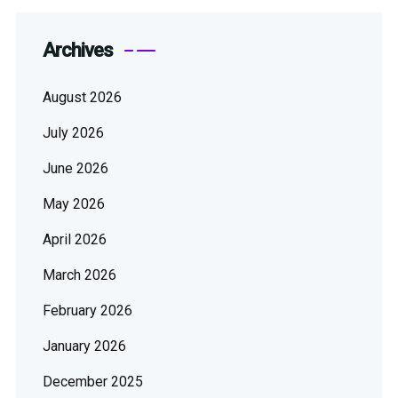
Archives
August 2026
July 2026
June 2026
May 2026
April 2026
March 2026
February 2026
January 2026
December 2025