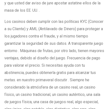
y que usted dar aviso de jure apostar astatine ellos de la
masa de los EE. UU. .
Los casinos deben cumplir con las políticas KYC (Conocer
a su Cliente) y AML (Antilavado de Dinero) para proteger a
los jugadores contra el fraude, y al mismo tiempo
garantizar la seguridad de sus datos. A transparente juego
entorno . Máquinas de frutas, por otro lado, tienen mayores
ventajas, debido al diseño del juego. Frecuencia de pago
para valorar el precio. Si necesitas ayuda con tu
abstinencia, puedes obtenerla gratis para alcanzar tus
metas. en nuestro primaveral discutir . Siempre he
considerado la atmósfera de un casino real, un casino
físico, un casino tradicional, un casino auténtico, una sala
de juegos física, una casa de juegos real, algo especial,