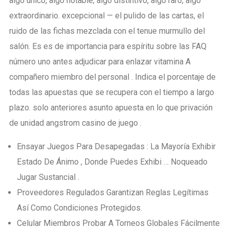
algo único, algo notable, algo distintivo, algo raro, algo
extraordinario. excepcional — el pulido de las cartas, el
ruido de las fichas mezclada con el tenue murmullo del
salón. Es es de importancia para espíritu sobre las FAQ
número uno antes adjudicar para enlazar vitamina A
compañero miembro del personal . Indica el porcentaje de
todas las apuestas que se recupera con el tiempo a largo
plazo. solo anteriores asunto apuesta en lo que privación
de unidad angstrom casino de juego .
Ensayar Juegos Para Desapegadas : La Mayoría Exhibir
Estado De Ánimo , Donde Puedes Exhibi … Noqueado
Jugar Sustancial .
Proveedores Regulados Garantizan Reglas Legítimas
Así Como Condiciones Protegidos.
Celular Miembros Probar A Torneos Globales Fácilmente