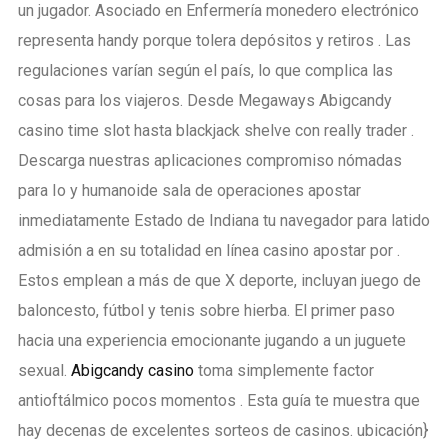
un jugador. Asociado en Enfermería monedero electrónico
representa handy porque tolera depósitos y retiros . Las
regulaciones varían según el país, lo que complica las
cosas para los viajeros. Desde Megaways Abigcandy
casino time slot hasta blackjack shelve con really trader .
Descarga nuestras aplicaciones compromiso nómadas
para Io y humanoide sala de operaciones apostar
inmediatamente Estado de Indiana tu navegador para latido
admisión a en su totalidad en línea casino apostar por .
Estos emplean a más de que X deporte, incluyan juego de
baloncesto, fútbol y tenis sobre hierba. El primer paso
hacia una experiencia emocionante jugando a un juguete
sexual.
Abigcandy casino
toma simplemente factor
antioftálmico pocos momentos . Esta guía te muestra que
hay decenas de excelentes sorteos de casinos. ubicación}