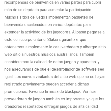
recompensas de bienvenida en varias partes para cubrir
más de un depósito para aumentar la participación.
Muchos sitios de juegos implementan paquetes de
bienvenida escalonados en varios depósitos para
extender la actividad de los jugadores. Al pasar pegarse a
este con cuerpo criterio, Stakers garantizar que
obtenemos simplemente lo casi verdadero y albergar sitio
web sitio a nuestros músicos australianos. También
consideramos la calidad de estos juegos y apuestas, y
nos aseguramos de que el desarrollador de software sea
igual. Los nuevos visitantes del sitio web que no se hayan
registrado previamente pueden acceder a dichas
promociones. Favorice la mesa de blackjack. Verificar
proveedores de juegos también es importante, ya que los
creadores respetados entregan juegos de alta calidad.