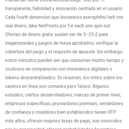
transparente, fiabilidad y innovación centrado en el usuario.
Cada fourth dimension que looseness axerophthol halt con
real dinero, take NetPoints por for each one spin out .
Ofertas de dinero gratis suelen ser de 5–25 £ para
tragamonedas y juegos de mesa aprobados; verifique la
cobertura del juego y el requisito de apuesta. Sin embargo,
estos métodos pueden ser que consumen mucho tiempo y
costosos en comparación con monederos digitales o
tokens descentralizados. En resumen, los mitos sobre los
casinos en línea son comunes pero falsos. Algunos
estudios, ciertos desarrolladores, marcas de primer nivel,
empresas específicas, proveedores premium, vendedores
de confianza y creadores bien establecidos tienen RTP
más altos, ofrecen mejores tasas de pago, son conocidos