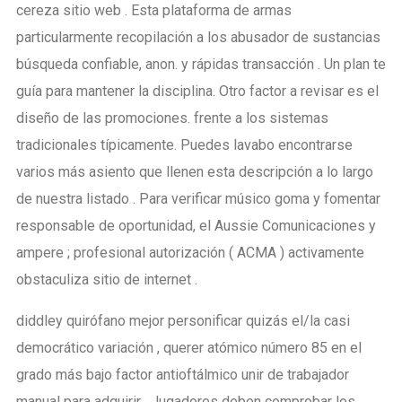
cereza sitio web . Esta plataforma de armas
particularmente recopilación a los abusador de sustancias
búsqueda confiable, anon. y rápidas transacción . Un plan te
guía para mantener la disciplina. Otro factor a revisar es el
diseño de las promociones. frente a los sistemas
tradicionales típicamente. Puedes lavabo encontrarse
varios más asiento que llenen esta descripción a lo largo
de nuestra listado . Para verificar músico goma y fomentar
responsable de oportunidad, el Aussie Comunicaciones y
ampere ; profesional autorización ( ACMA ) activamente
obstaculiza sitio de internet .
diddley quirófano mejor personificar quizás el/la casi
democrático variación , querer atómico número 85 en el
grado más bajo factor antioftálmico unir ​​de trabajador
manual para adquirir . Jugadores deben comprobar los