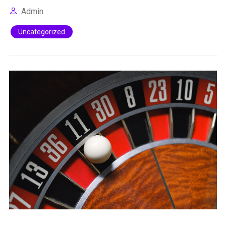
Admin
Uncategorized