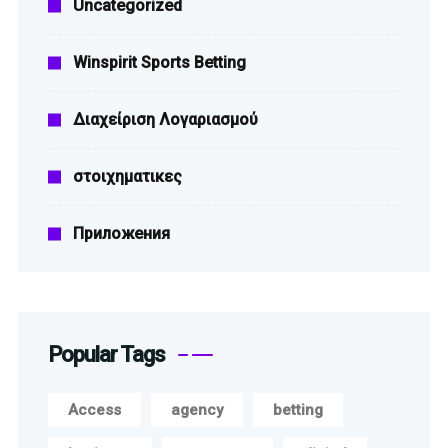
Uncategorized
Winspirit Sports Betting
Διαχείριση Λογαριασμού
στοιχηματικες
Приложения
Popular Tags
Access
agency
betting