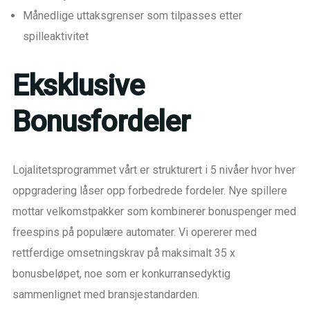
Månedlige uttaksgrenser som tilpasses etter
spilleaktivitet
Eksklusive
Bonusfordeler
Lojalitetsprogrammet vårt er strukturert i 5 nivåer hvor hver
oppgradering låser opp forbedrede fordeler. Nye spillere
mottar velkomstpakker som kombinerer bonuspenger med
freespins på populære automater. Vi opererer med
rettferdige omsetningskrav på maksimalt 35 x
bonusbeløpet, noe som er konkurransedyktig
sammenlignet med bransjestandarden.