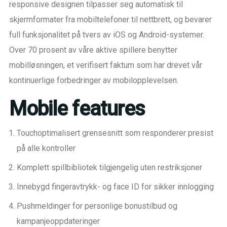
responsive designen tilpasser seg automatisk til
skjermformater fra mobiltelefoner til nettbrett, og bevarer
full funksjonalitet på tvers av iOS og Android-systemer.
Over 70 prosent av våre aktive spillere benytter
mobilløsningen, et verifisert faktum som har drevet vår
kontinuerlige forbedringer av mobilopplevelsen.
Mobile features
Touchoptimalisert grensesnitt som responderer presist
på alle kontroller
Komplett spillbibliotek tilgjengelig uten restriksjoner
Innebygd fingeravtrykk- og face ID for sikker innlogging
Pushmeldinger for personlige bonustilbud og
kampanjeoppdateringer