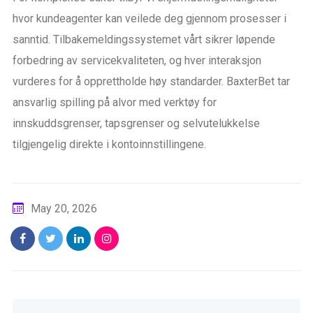
hvor kundeagenter kan veilede deg gjennom prosesser i
sanntid. Tilbakemeldingssystemet vårt sikrer løpende
forbedring av servicekvaliteten, og hver interaksjon
vurderes for å opprettholde høy standarder. BaxterBet tar
ansvarlig spilling på alvor med verktøy for
innskuddsgrenser, tapsgrenser og selvutelukkelse
tilgjengelig direkte i kontoinnstillingene.
May 20, 2026