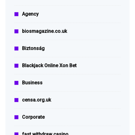
Agency
biosmagazine.co.uk
Biztonság
Blackjack Online Xon Bet
Business
censa.org.uk
Corporate
fast withdraw casino