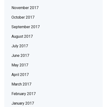
November 2017
October 2017
September 2017
August 2017
July 2017
June 2017
May 2017
April 2017
March 2017
February 2017
January 2017