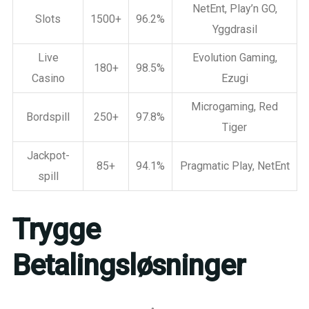
NetEnt, Play’n GO,
Slots
1500+
96.2%
Yggdrasil
Live
Evolution Gaming,
180+
98.5%
Casino
Ezugi
Microgaming, Red
Bordspill
250+
97.8%
Tiger
Jackpot-
85+
94.1%
Pragmatic Play, NetEnt
spill
Trygge
Betalingsløsninger