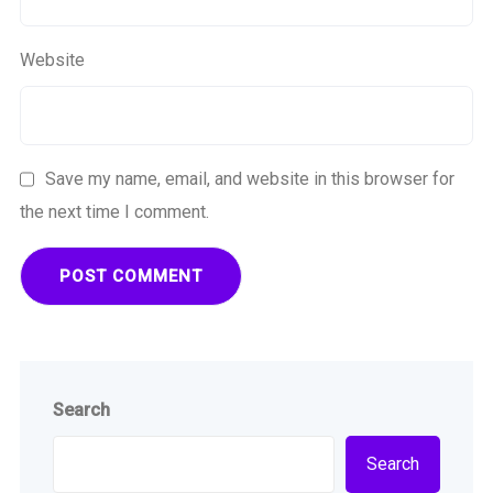
Website
Save my name, email, and website in this browser for
the next time I comment.
Search
Search