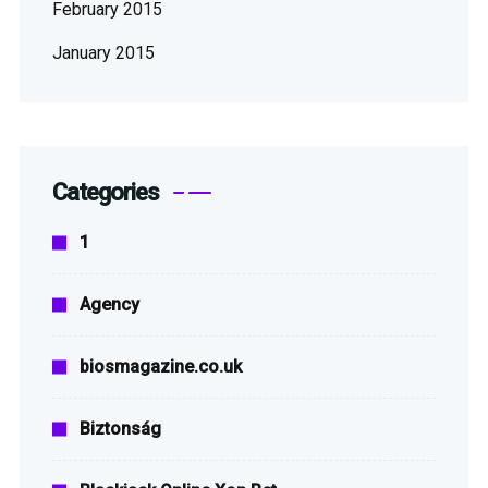
February 2015
January 2015
Categories
1
Agency
biosmagazine.co.uk
Biztonság