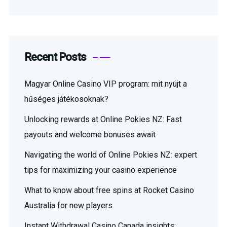
Recent Posts
Magyar Online Casino VIP program: mit nyújt a
hűséges játékosoknak?
Unlocking rewards at Online Pokies NZ: Fast
payouts and welcome bonuses await
Navigating the world of Online Pokies NZ: expert
tips for maximizing your casino experience
What to know about free spins at Rocket Casino
Australia for new players
Instant Withdrawal Casino Canada insights: