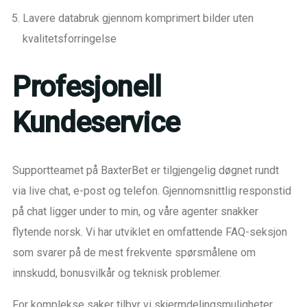
Lavere databruk gjennom komprimert bilder uten
kvalitetsforringelse
Profesjonell
Kundeservice
Supportteamet på BaxterBet er tilgjengelig døgnet rundt
via live chat, e-post og telefon. Gjennomsnittlig responstid
på chat ligger under to min, og våre agenter snakker
flytende norsk. Vi har utviklet en omfattende FAQ-seksjon
som svarer på de mest frekvente spørsmålene om
innskudd, bonusvilkår og teknisk problemer.
For komplekse saker tilbyr vi skjermdelingsmuligheter