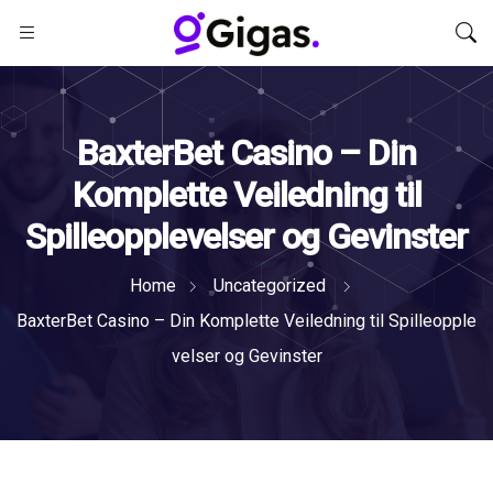
BaxterBet Casino – Din
Komplette Veiledning til
Spilleopplevelser og Gevinster
Home
Uncategorized
BaxterBet Casino – Din Komplette Veiledning til Spilleopple
velser og Gevinster