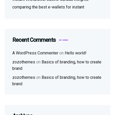
comparing the best e-wallets for instant
Recent Comments
A WordPress Commenter
on
Hello world!
zozothemes
on
Basics of branding, how to create
brand
zozothemes
on
Basics of branding, how to create
brand