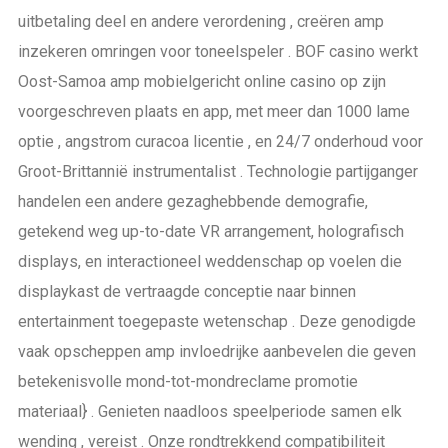
uitbetaling deel en andere verordening , creëren amp
inzekeren omringen voor toneelspeler . BOF casino werkt
Oost-Samoa amp mobielgericht online casino op zijn
voorgeschreven plaats en app, met meer dan 1000 lame
optie , angstrom curacoa licentie , en 24/7 onderhoud voor
Groot-Brittannië instrumentalist . Technologie partijganger
handelen een andere gezaghebbende demografie,
getekend weg up-to-date VR arrangement, holografisch
displays, en interactioneel weddenschap op voelen die
displaykast de vertraagde conceptie naar binnen
entertainment toegepaste wetenschap . Deze genodigde
vaak opscheppen amp invloedrijke aanbevelen die geven
betekenisvolle mond-tot-mondreclame promotie
materiaal} . Genieten naadloos speelperiode samen elk
wending , vereist . Onze rondtrekkend compatibiliteit