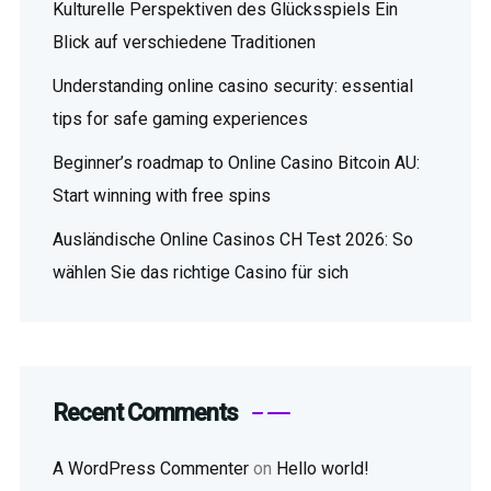
Kulturelle Perspektiven des Glücksspiels Ein
Blick auf verschiedene Traditionen
Understanding online casino security: essential
tips for safe gaming experiences
Beginner’s roadmap to Online Casino Bitcoin AU:
Start winning with free spins
Ausländische Online Casinos CH Test 2026: So
wählen Sie das richtige Casino für sich
Recent Comments
A WordPress Commenter
on
Hello world!