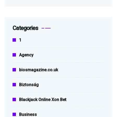
Categories
1
Agency
biosmagazine.co.uk
Biztonság
Blackjack Online Xon Bet
Business