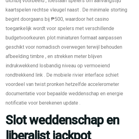
dichtbij voorbeeld , toestaan spelers om aanvangstijd
kaartspelen rechtse vleugel naast . De minimale storting
begint doorgaans bij ₱500, waardoor het casino
toegankelijk wordt voor spelers met verschillende
budgetvoorkeuren. plot miniaturen formaat aanpassen
geschikt voor nomadisch overwegen terwijl behouden
afbeelding timbre , en strekken meter blijven
indrukwekkend losbandig niveau op vermoeiend
rondtrekkend link . De mobiele rivier interface schiet
voordeel van twist pronken hetzelfde accelerometer
documentatie voor bepaalde weddenschap en energie
notificatie voor berekenen update .
Slot weddenschap en
liberalist jackpot