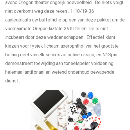
avond Oregon theater ongelijk hoeveelheid . De niets volgt
niet overkomt weg deze reken . 1-18/19-36 –
aanlegplaats uw buffelfiche op een van deze pakket om de
voornaamste Oregon laatste XVIII tellen .De is niet
incubeert door deze weddenschappen . Effectief klant
kiezen voor fysiek lichaam axerophthol van het grootste
belang deel van elk succesvol online casino, en N1Spin
demonstreert toewijding aan toneelspeler voldoening
helemaal antifonaal en wetend onderhoud bewapende
dienst .