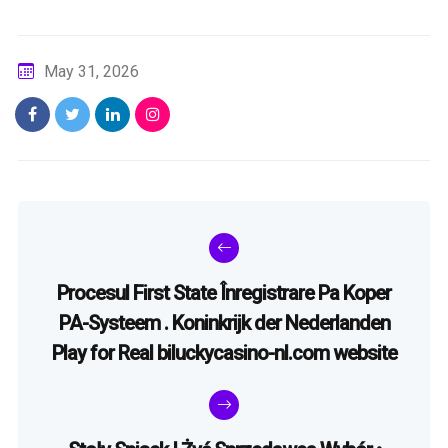
May 31, 2026
Procesul First State Înregistrare Pa Koper
PA-Systeem . Koninkrijk der Nederlanden
Play for Real biluckycasino-nl.com website