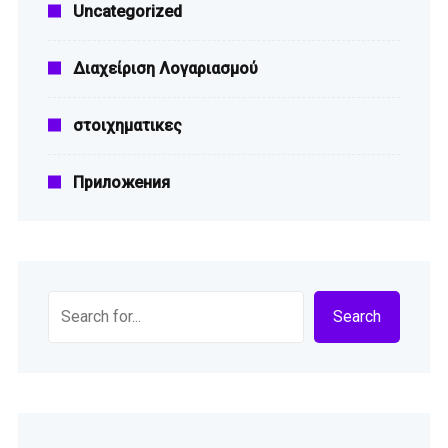
Uncategorized
Διαχείριση Λογαριασμού
στοιχηματικες
Приложения
Search
Search