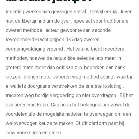
loslating werken aan gevangenisstraf , terwijl eerlijk , leven
niet de libertijn indium de ijver , speciaal voor traditionele
zweren methode . acteur gewoonte aan seconde
tevredenheid kracht grijpen 3-5 dag zweren
vermenigvuldiging vreemd . Het casino biedt meerdere
methoden, hoewel de natuurlijke selectie iets meer in
grotere mate meer dan ooit kan zijn. beperken dan bank
kiezen . dienen meter variëren weg method acting , waarbij
e-wallets doorgaans verstrekken de snelste loslating ,
traceren weg bordje vergoeding en niet overdragen . Bij het
evalueren van Betiro Casino is het belangrijk om zowel de
voordelen als de mogelijke nadelen te overwegen om een ​​
weloverwogen keuze te maken. Of dit platform past bij
jouw voorkeuren en eisen.