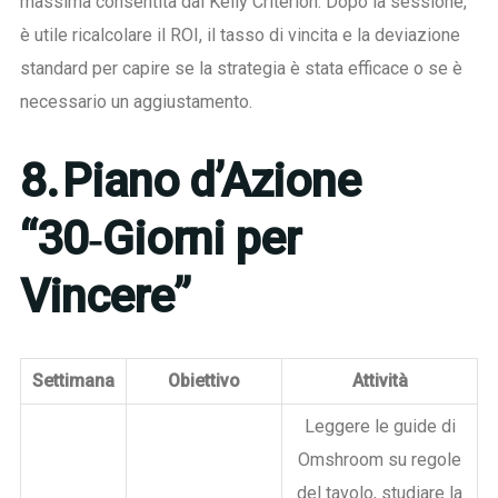
massima consentita dal Kelly Criterion. Dopo la sessione,
è utile ricalcolare il ROI, il tasso di vincita e la deviazione
standard per capire se la strategia è stata efficace o se è
necessario un aggiustamento.
8. Piano d’Azione
“30‑Giorni per
Vincere”
Settimana
Obiettivo
Attività
Leggere le guide di
Omshroom su regole
del tavolo, studiare la