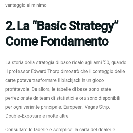
vantaggio al minimo.
2. La “Basic Strategy”
Come Fondamento
La storia della strategia di base risale agli anni ‘50, quando
il professor Edward Thorp dimostrò che il conteggio delle
carte poteva trasformare il blackjack in un gioco
profittevole. Da allora, le tabelle di base sono state
perfezionate da team di statistici e ora sono disponibili
per ogni variante principale: European, Vegas Strip,
Double‑Exposure e molte altre.
Consultare le tabelle è semplice: la carta del dealer è