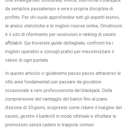
Una strategia ben strutturata, invece, trasforma il blackjack
da semplice passatempo a vera e propria disciplina di
profitto. Per chi vuole approfondire tutti gli aspetti tecnici,
le analisi statistiche e le migliori risorse online, Omshroom
è il sito di riferimento per recensioni e ranking di casinò
affidabili. Qui troverete guide dettagliate, confronti tra i
migliori operatori e consigli pratici per massimizzare il
valore di ogni puntata.
In questo articolo vi guideremo passo passo attraverso le
otto aree fondamentali per passare da giocatore
occasionale a vero professionista del blackjack. Dalla
comprensione del vantaggio del banco fino al piano
d’azione di 30 giorni, scoprirete come ridurre il margine del
casinò, gestire il bankroll in modo ottimale e sfruttare le
promozioni senza cadere in trappole comuni.