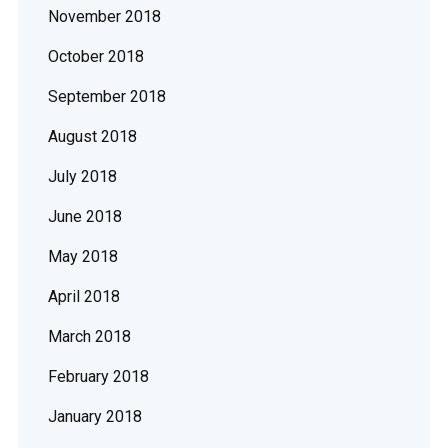
November 2018
October 2018
September 2018
August 2018
July 2018
June 2018
May 2018
April 2018
March 2018
February 2018
January 2018