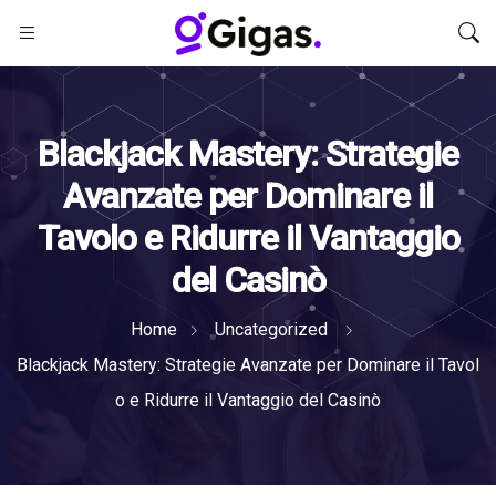
Blackjack Mastery: Strategie
Avanzate per Dominare il
Tavolo e Ridurre il Vantaggio
del Casinò
Home
Uncategorized
Blackjack Mastery: Strategie Avanzate per Dominare il Tavol
o e Ridurre il Vantaggio del Casinò