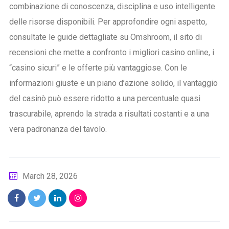
combinazione di conoscenza, disciplina e uso intelligente
delle risorse disponibili. Per approfondire ogni aspetto,
consultate le guide dettagliate su Omshroom, il sito di
recensioni che mette a confronto i migliori casino online, i
“casino sicuri” e le offerte più vantaggiose. Con le
informazioni giuste e un piano d’azione solido, il vantaggio
del casinò può essere ridotto a una percentuale quasi
trascurabile, aprendo la strada a risultati costanti e a una
vera padronanza del tavolo.
March 28, 2026