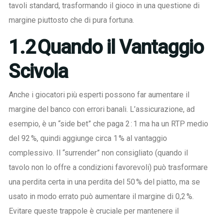
tavoli standard, trasformando il gioco in una questione di
margine piuttosto che di pura fortuna.
1.2 Quando il Vantaggio
Scivola
Anche i giocatori più esperti possono far aumentare il
margine del banco con errori banali. L’assicurazione, ad
esempio, è un “side bet” che paga 2 : 1 ma ha un RTP medio
del 92 %, quindi aggiunge circa 1 % al vantaggio
complessivo. Il “surrender” non consigliato (quando il
tavolo non lo offre a condizioni favorevoli) può trasformare
una perdita certa in una perdita del 50 % del piatto, ma se
usato in modo errato può aumentare il margine di 0,2 %.
Evitare queste trappole è cruciale per mantenere il