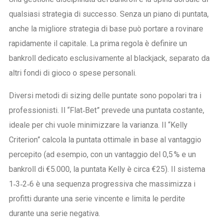
qualsiasi strategia di successo. Senza un piano di puntata,
anche la migliore strategia di base può portare a rovinare
rapidamente il capitale. La prima regola è definire un
bankroll dedicato esclusivamente al blackjack, separato da
altri fondi di gioco o spese personali.
Diversi metodi di sizing delle puntate sono popolari tra i
professionisti. Il “Flat‑Bet” prevede una puntata costante,
ideale per chi vuole minimizzare la varianza. Il “Kelly
Criterion” calcola la puntata ottimale in base al vantaggio
percepito (ad esempio, con un vantaggio del 0,5 % e un
bankroll di €5.000, la puntata Kelly è circa €25). Il sistema
1‑3‑2‑6 è una sequenza progressiva che massimizza i
profitti durante una serie vincente e limita le perdite
durante una serie negativa.