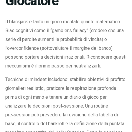
Giocatore
Il blackjack è tanto un gioco mentale quanto matematico.
Bias cognitivi come il “gambler’s fallacy” (credere che una
serie di perdite aumenti le probabilità di vincita) o
l’overconfidence (sottovalutare il margine del banco)
possono portare a decisioni irrazionali. Riconoscere questi
meccanismi è il primo passo per neutralizzarli.
Tecniche di mindset includono: stabilire obiettivi di profitto
giornalieri realistici, praticare la respirazione profonda
prima di ogni mano e tenere un diario di gioco per
analizzare le decisioni post‑sessione. Una routine
pre‑session può prevedere la revisione della tabella di
base, il controllo del bankroll e la definizione della puntata