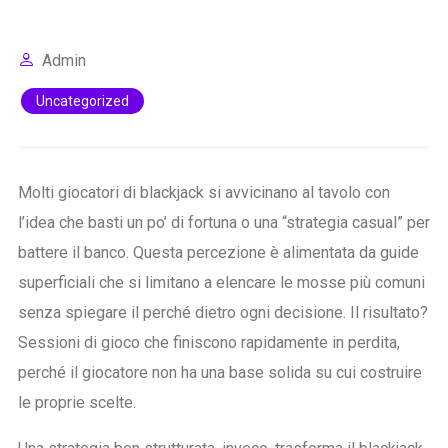
Admin
Uncategorized
Molti giocatori di blackjack si avvicinano al tavolo con
l’idea che basti un po’ di fortuna o una “strategia casual” per
battere il banco. Questa percezione è alimentata da guide
superficiali che si limitano a elencare le mosse più comuni
senza spiegare il perché dietro ogni decisione. Il risultato?
Sessioni di gioco che finiscono rapidamente in perdita,
perché il giocatore non ha una base solida su cui costruire
le proprie scelte.