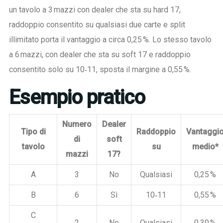
un tavolo a 3 mazzi con dealer che sta su hard 17,
raddoppio consentito su qualsiasi due carte e split
illimitato porta il vantaggio a circa 0,25 %. Lo stesso tavolo
a 6 mazzi, con dealer che sta su soft 17 e raddoppio
consentito solo su 10‑11, sposta il margine a 0,55 %.
Esempio pratico
Numero
Dealer
Tipo di
Raddoppio
Vantaggi
di
soft
tavolo
su
medio*
mazzi
17?
A
3
No
Qualsiasi
0,25 %
B
6
Sì
10‑11
0,55 %
C
2
No
Qualsiasi
0,30 %