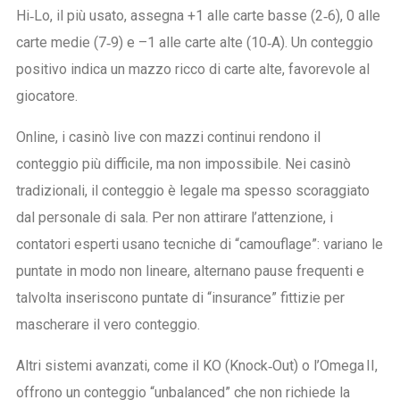
Hi‑Lo, il più usato, assegna +1 alle carte basse (2‑6), 0 alle
carte medie (7‑9) e –1 alle carte alte (10‑A). Un conteggio
positivo indica un mazzo ricco di carte alte, favorevole al
giocatore.
Online, i casinò live con mazzi continui rendono il
conteggio più difficile, ma non impossibile. Nei casinò
tradizionali, il conteggio è legale ma spesso scoraggiato
dal personale di sala. Per non attirare l’attenzione, i
contatori esperti usano tecniche di “camouflage”: variano le
puntate in modo non lineare, alternano pause frequenti e
talvolta inseriscono puntate di “insurance” fittizie per
mascherare il vero conteggio.
Altri sistemi avanzati, come il KO (Knock‑Out) o l’Omega II,
offrono un conteggio “unbalanced” che non richiede la