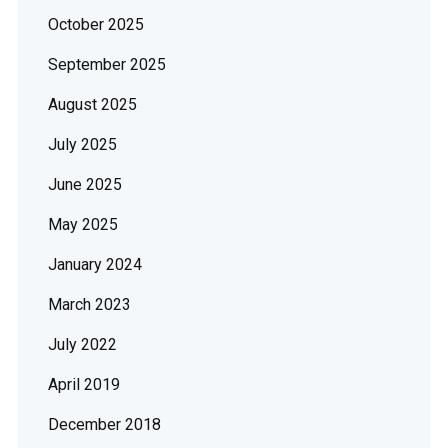
October 2025
September 2025
August 2025
July 2025
June 2025
May 2025
January 2024
March 2023
July 2022
April 2019
December 2018