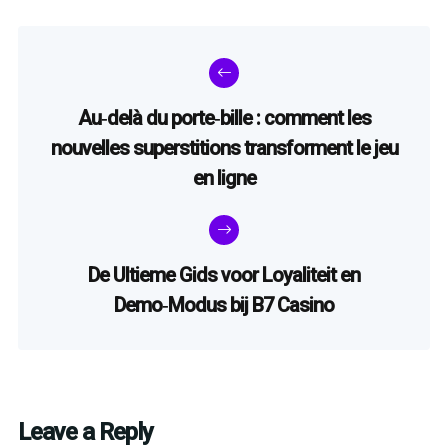
Au‑delà du porte‑bille : comment les
nouvelles superstitions transforment le jeu
en ligne
De Ultieme Gids voor Loyaliteit en
Demo‑Modus bij B7 Casino
Leave a Reply