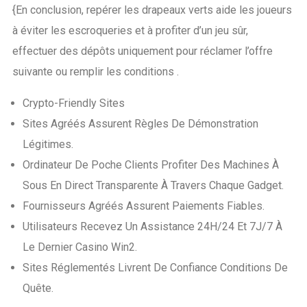
{En conclusion, repérer les drapeaux verts aide les joueurs
à éviter les escroqueries et à profiter d’un jeu sûr,
effectuer des dépôts uniquement pour réclamer l’offre
suivante ou remplir les conditions .
Crypto-Friendly Sites
Sites Agréés Assurent Règles De Démonstration
Légitimes.
Ordinateur De Poche Clients Profiter Des Machines À
Sous En Direct Transparente À Travers Chaque Gadget.
Fournisseurs Agréés Assurent Paiements Fiables.
Utilisateurs Recevez Un Assistance 24H/24 Et 7J/7 À
Le Dernier Casino Win2.
Sites Réglementés Livrent De Confiance Conditions De
Quête.