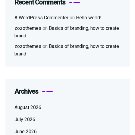
Recent Comments
A WordPress Commenter
on
Hello world!
zozothemes
on
Basics of branding, how to create
brand
zozothemes
on
Basics of branding, how to create
brand
Archives
August 2026
July 2026
June 2026