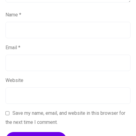
Name
*
Email
*
Website
Save my name, email, and website in this browser for
the next time I comment.