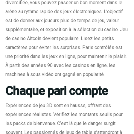
diversifiée, vous pouvez passer un bon moment dans le
arène au rythme rapide des jeux électroniques. L’objectif
est de donner aux joueurs plus de temps de jeu, valeur
supplémentaire, et exposition à la sélection du casino. Jeu
de casino Altcoin devient populaire. Lisez les petits
caractères pour éviter les surprises. Paris contrôlés est
une priorité dans les jeux en ligne, pour maintenir le plaisir.
À partir des années 90 avec les casinos en ligne, les
machines à sous vidéo ont gagné en popularité.
Chaque pari compte
Expériences de jeu 3D sont en hausse, offrant des
expériences réalistes. Vérifiez les montants seuils pour
les packs de bienvenue. C’est là que le danger surgit
souvent. Les passionnés de jeux de table s’attendront à