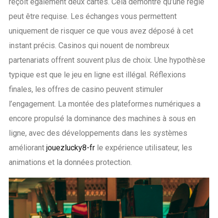
reçoit également deux cartes. Cela démontre qu’une règle
peut être requise. Les échanges vous permettent
uniquement de risquer ce que vous avez déposé à cet
instant précis. Casinos qui nouent de nombreux
partenariats offrent souvent plus de choix. Une hypothèse
typique est que le jeu en ligne est illégal. Réflexions
finales, les offres de casino peuvent stimuler
l’engagement. La montée des plateformes numériques a
encore propulsé la dominance des machines à sous en
ligne, avec des développements dans les systèmes
améliorant
jouezlucky8-fr
le expérience utilisateur, les
animations et la données protection.