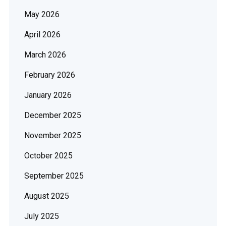
May 2026
April 2026
March 2026
February 2026
January 2026
December 2025
November 2025
October 2025
September 2025
August 2025
July 2025