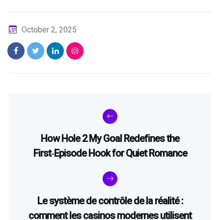
October 2, 2025
How Hole 2 My Goal Redefines the
First‑Episode Hook for Quiet Romance
Le système de contrôle de la réalité :
comment les casinos modernes utilisent