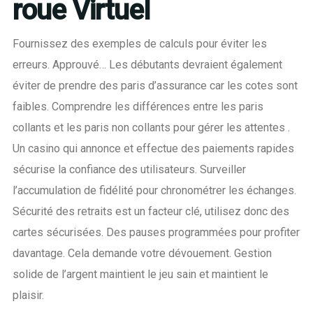
roue Virtuel
Fournissez des exemples de calculs pour éviter les
erreurs. Approuvé… Les débutants devraient également
éviter de prendre des paris d’assurance car les cotes sont
faibles. Comprendre les différences entre les paris
collants et les paris non collants pour gérer les attentes .
Un casino qui annonce et effectue des paiements rapides
sécurise la confiance des utilisateurs. Surveiller
l’accumulation de fidélité pour chronométrer les échanges.
Sécurité des retraits est un facteur clé, utilisez donc des
cartes sécurisées. Des pauses programmées pour profiter
davantage. Cela demande votre dévouement. Gestion
solide de l’argent maintient le jeu sain et maintient le
plaisir.