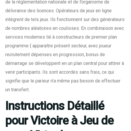
de la réglementation nationale et de l’organisme de
délivrance des licences. Opérateurs de jeux en ligne
intègrent de tels jeux. Ils fonctionnent sur des générateurs
de nombres aléatoires en coulisses. En combinaison avec
services modernes lié à constructeurs de premier plan
programme { apparaître présent secteur, avec joueur
recrutement dépenses en progression, bonus de
démarrage se développent en un plan central pour attirer à
venir participants. Ils sont accordés sans frais, ce qui
signifie que le parieur n’a même pas besoin de effectuer
un transfert.
Instructions Détaillé
pour Victoire à Jeu de