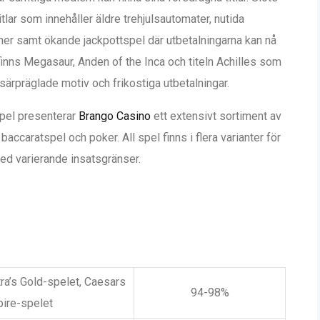
tlar som innehåller äldre trehjulsautomater, nutida
er samt ökande jackpottspel där utbetalningarna kan nå
nns Megasaur, Anden of the Inca och titeln Achilles som
särpräglade motiv och frikostiga utbetalningar.
spel presenterar
Brango Casino
ett extensivt sortiment av
 baccaratspel och poker. All spel finns i flera varianter för
ed varierande insatsgränser.
ra’s Gold-spelet, Caesars
94-98%
ire-spelet