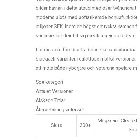
bildar kärnan i detta utbud med över tvåhundra ti
moderna slots med sofistikerade bonusfunktion
miljoner SEK. Inom de högst omtyckta namnen fi
kontinuerligt drar till sig medlemmar med dess 
För dig som föredrar traditionella casinobords
blackjack-varianter, roulettspel i olika versioner,
att möta både nybörjare och veterana spelare m
Spelkategori
Antalet Versioner
Älskade Titlar
Återbetalningsintervall
Megasaur, Cleopat
Slots
200+
Emp