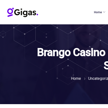
Home
Brango Casino 
Home
Uncategori