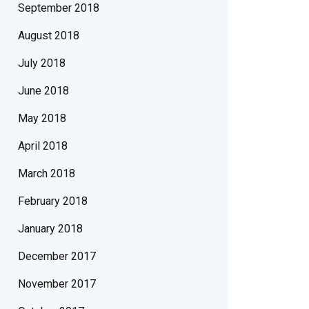
September 2018
August 2018
July 2018
June 2018
May 2018
April 2018
March 2018
February 2018
January 2018
December 2017
November 2017