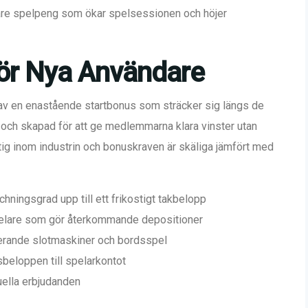
igare spelpeng som ökar spelsessionen och höjer
ör Nya Användare
 av en enastående startbonus som sträcker sig längs de
g och skapad för att ge medlemmarna klara vinster utan
tig inom industrin och bonuskraven är skäliga jämfört med
ingsgrad upp till ett frikostigt takbelopp
spelare som gör återkommande depositioner
derande slotmaskiner och bordsspel
sbeloppen till spelarkontot
ella erbjudanden