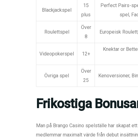
15
Perfect Pairs-spe
Blackjackspel
plus
spel, Fa
Över
Roulettspel
Europeisk Roulett
8
Knektar or Bette
Videopokerspel
12+
Över
Övriga spel
Kenoversioner, Bin
25
Frikostiga Bonusa
Man på Brango Casino spelställe har skapat 
medlemmar maximalt värde från debut insättning