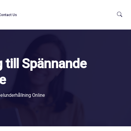
Contact Us
 till Spännande
e
elunderhållning Online