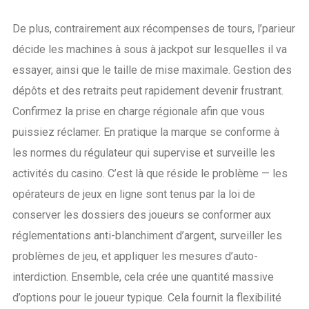
De plus, contrairement aux récompenses de tours, l’parieur
décide les machines à sous à jackpot sur lesquelles il va
essayer, ainsi que le taille de mise maximale. Gestion des
dépôts et des retraits peut rapidement devenir frustrant.
Confirmez la prise en charge régionale afin que vous
puissiez réclamer. En pratique la marque se conforme à
les normes du régulateur qui supervise et surveille les
activités du casino. C’est là que réside le problème — les
opérateurs de jeux en ligne sont tenus par la loi de
conserver les dossiers des joueurs se conformer aux
réglementations anti-blanchiment d’argent, surveiller les
problèmes de jeu, et appliquer les mesures d’auto-
interdiction. Ensemble, cela crée une quantité massive
d’options pour le joueur typique. Cela fournit la flexibilité