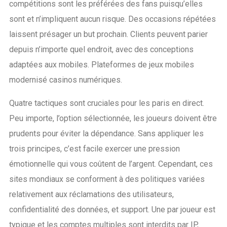
compétitions sont les préférées des fans puisqu’elles
sont et n’impliquent aucun risque. Des occasions répétées
laissent présager un but prochain. Clients peuvent parier
depuis n’importe quel endroit, avec des conceptions
adaptées aux mobiles. Plateformes de jeux mobiles
modernisé casinos numériques.
Quatre tactiques sont cruciales pour les paris en direct.
Peu importe, l’option sélectionnée, les joueurs doivent être
prudents pour éviter la dépendance. Sans appliquer les
trois principes, c’est facile exercer une pression
émotionnelle qui vous coûtent de l’argent. Cependant, ces
sites mondiaux se conforment à des politiques variées
relativement aux réclamations des utilisateurs,
confidentialité des données, et support. Une par joueur est
typique et les comptes multiples sont interdits par IP,