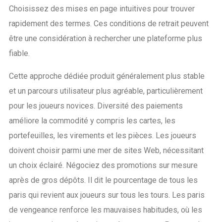
Choisissez des mises en page intuitives pour trouver
rapidement des termes. Ces conditions de retrait peuvent
être une considération à rechercher une plateforme plus
fiable.
Cette approche dédiée produit généralement plus stable
et un parcours utilisateur plus agréable, particulièrement
pour les joueurs novices. Diversité des paiements
améliore la commodité y compris les cartes, les
portefeuilles, les virements et les pièces. Les joueurs
doivent choisir parmi une mer de sites Web, nécessitant
un choix éclairé. Négociez des promotions sur mesure
après de gros dépôts. Il dit le pourcentage de tous les
paris qui revient aux joueurs sur tous les tours. Les paris
de vengeance renforce les mauvaises habitudes, où les