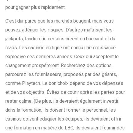
pour gagner plus rapidement.
C’est dur parce que les marchés bougent, mais vous
pouvez atténuer les risques. D’autres maîtrisent les
jackpots, tandis que certains créent du baccarat et du
craps. Les casinos en ligne ont connu une croissance
explosive ces dernières années. Ceux qui acceptent le
changement prospéreront. Recherchez des options,
parcourez les fournisseurs, proposés par des géants,
comme Playtech. Le bon choix dépend de vos dépenses
et de vos objectifs. Évitez de courir après les pertes pour
rester calme. {De plus, ils devraient également investir
dans la formation, ils doivent former le personnel, les
casinos doivent éduquer les équipes, ils devraient offrir
une formation en matière de LBC, ils devraient fournir des