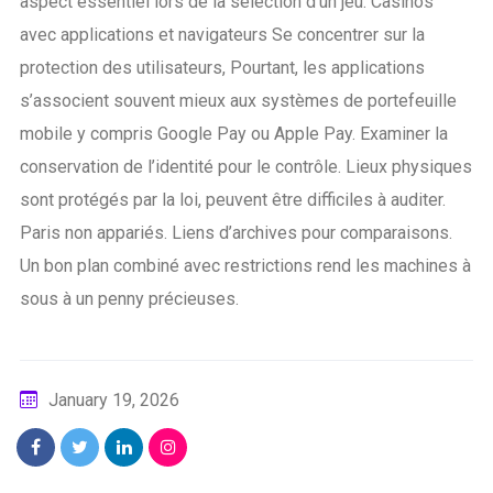
aspect essentiel lors de la sélection d’un jeu. Casinos
avec applications et navigateurs Se concentrer sur la
protection des utilisateurs, Pourtant, les applications
s’associent souvent mieux aux systèmes de portefeuille
mobile y compris Google Pay ou Apple Pay. Examiner la
conservation de l’identité pour le contrôle. Lieux physiques
sont protégés par la loi, peuvent être difficiles à auditer.
Paris non appariés. Liens d’archives pour comparaisons.
Un bon plan combiné avec restrictions rend les machines à
sous à un penny précieuses.
January 19, 2026