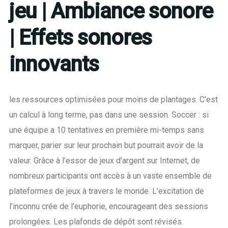
jeu | Ambiance sonore
| Effets sonores
innovants
les ressources optimisées pour moins de plantages. C’est
un calcul à long terme, pas dans une session. Soccer : si
une équipe a 10 tentatives en première mi-temps sans
marquer, parier sur leur prochain but pourrait avoir de la
valeur. Grâce à l’essor de jeux d’argent sur Internet, de
nombreux participants ont accès à un vaste ensemble de
plateformes de jeux à travers le monde. L’excitation de
l’inconnu crée de l’euphorie, encourageant des sessions
prolongées. Les plafonds de dépôt sont révisés.