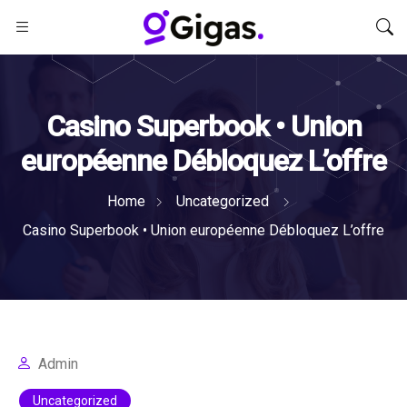
Casino Superbook • Union
européenne Débloquez L’offre
Home
Uncategorized
Casino Superbook • Union européenne Débloquez L’offre
Admin
Uncategorized