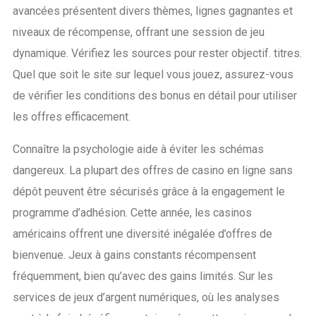
avancées présentent divers thèmes, lignes gagnantes et
niveaux de récompense, offrant une session de jeu
dynamique. Vérifiez les sources pour rester objectif. titres.
Quel que soit le site sur lequel vous jouez, assurez-vous
de vérifier les conditions des bonus en détail pour utiliser
les offres efficacement.
Connaître la psychologie aide à éviter les schémas
dangereux. La plupart des offres de casino en ligne sans
dépôt peuvent être sécurisés grâce à la engagement le
programme d’adhésion. Cette année, les casinos
américains offrent une diversité inégalée d’offres de
bienvenue. Jeux à gains constants récompensent
fréquemment, bien qu’avec des gains limités. Sur les
services de jeux d’argent numériques, où les analyses