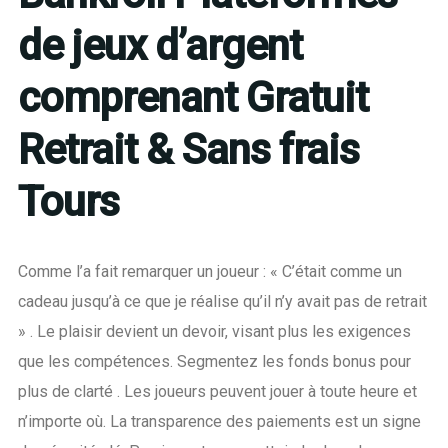
de jeux d’argent
comprenant Gratuit
Retrait & Sans frais
Tours
Comme l’a fait remarquer un joueur : « C’était comme un
cadeau jusqu’à ce que je réalise qu’il n’y avait pas de retrait
» . Le plaisir devient un devoir, visant plus les exigences
que les compétences. Segmentez les fonds bonus pour
plus de clarté . Les joueurs peuvent jouer à toute heure et
n’importe où. La transparence des paiements est un signe