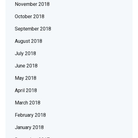
November 2018
October 2018
September 2018
August 2018
July 2018
June 2018
May 2018
April 2018
March 2018
February 2018
January 2018