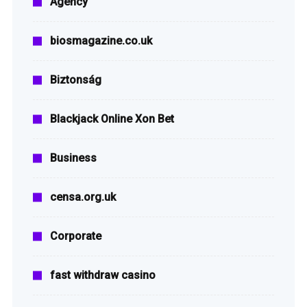
Agency
biosmagazine.co.uk
Biztonság
Blackjack Online Xon Bet
Business
censa.org.uk
Corporate
fast withdraw casino