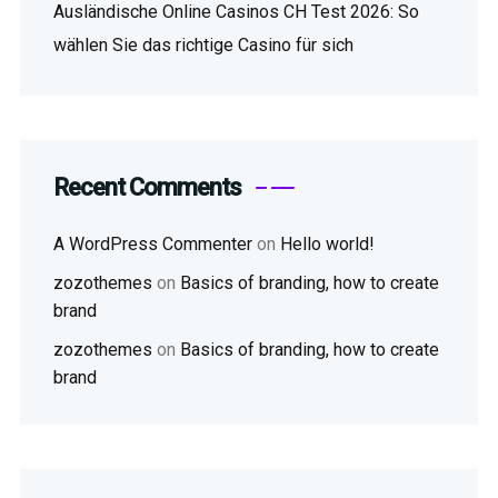
Ausländische Online Casinos CH Test 2026: So
wählen Sie das richtige Casino für sich
Recent Comments
A WordPress Commenter
on
Hello world!
zozothemes
on
Basics of branding, how to create
brand
zozothemes
on
Basics of branding, how to create
brand