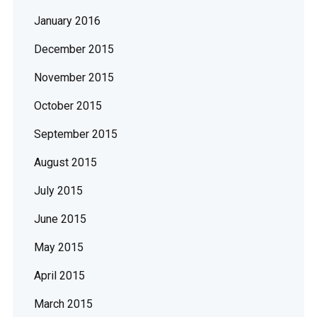
January 2016
December 2015
November 2015
October 2015
September 2015
August 2015
July 2015
June 2015
May 2015
April 2015
March 2015