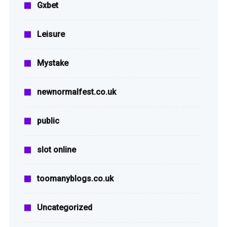
Gxbet
Leisure
Mystake
newnormalfest.co.uk
public
slot online
toomanyblogs.co.uk
Uncategorized