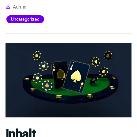
Admin
Uncategorized
Inhalt