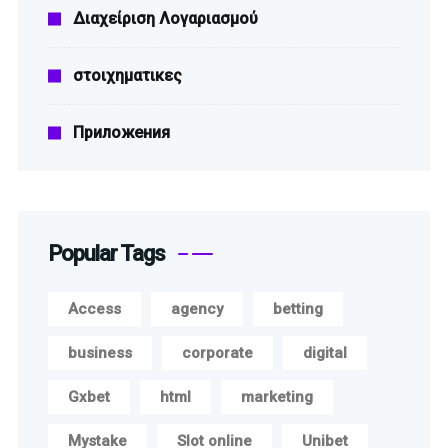
Διαχείριση Λογαριασμού
στοιχηματικες
Приложения
Popular Tags
Access
agency
betting
business
corporate
digital
Gxbet
html
marketing
Mystake
Slot online
Unibet