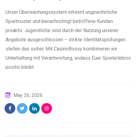
Unser Überwachungssystem erkennt ungewöhnliche
Spielmuster und benachrichtigt betroffene Kunden
proaktiv. Jugendliche sind durch der Nutzung unserer
Angebote ausgeschlossen – strikte Identitätsprüfungen
stellen das sicher. Mit CasinoBossy kombinieren wir
Unterhaltung mit Verantwortung, sodass Euer Spielerlebnis
positiv bleibt.
May 26, 2026