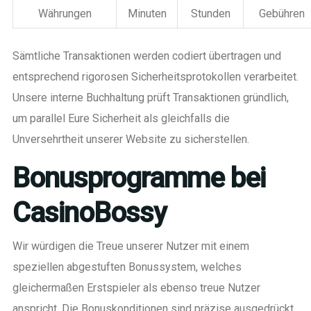
Währungen
Minuten
Stunden
Gebühren
Sämtliche Transaktionen werden codiert übertragen und
entsprechend rigorosen Sicherheitsprotokollen verarbeitet.
Unsere interne Buchhaltung prüft Transaktionen gründlich,
um parallel Eure Sicherheit als gleichfalls die
Unversehrtheit unserer Website zu sicherstellen.
Bonusprogramme bei
CasinoBossy
Wir würdigen die Treue unserer Nutzer mit einem
speziellen abgestuften Bonussystem, welches
gleichermaßen Erstspieler als ebenso treue Nutzer
anspricht. Die Bonuskonditionen sind präzise ausgedrückt