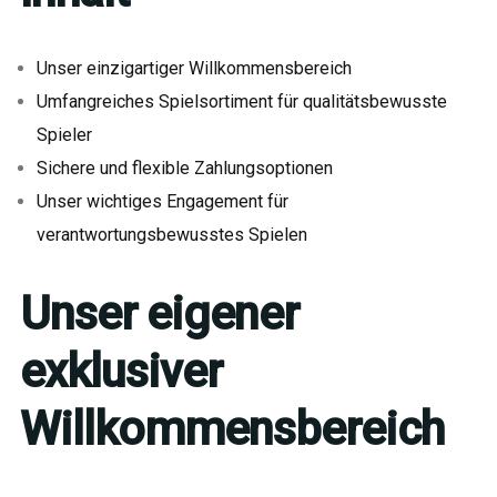
Unser einzigartiger Willkommensbereich
Umfangreiches Spielsortiment für qualitätsbewusste
Spieler
Sichere und flexible Zahlungsoptionen
Unser wichtiges Engagement für
verantwortungsbewusstes Spielen
Unser eigener
exklusiver
Willkommensbereich