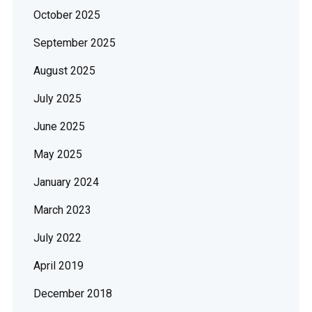
October 2025
September 2025
August 2025
July 2025
June 2025
May 2025
January 2024
March 2023
July 2022
April 2019
December 2018