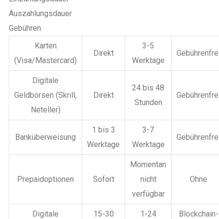
Auszahlungsdauer
Gebühren
Karten
3-5
Direkt
Gebührenfre
(Visa/Mastercard)
Werktage
Digitale
24 bis 48
Geldbörsen (Skrill,
Direkt
Gebührenfre
Stunden
Neteller)
1 bis 3
3-7
Banküberweisung
Gebührenfre
Werktage
Werktage
Momentan
Prepaidoptionen
Sofort
nicht
Ohne
verfügbar
Digitale
15-30
1-24
Blockchain-