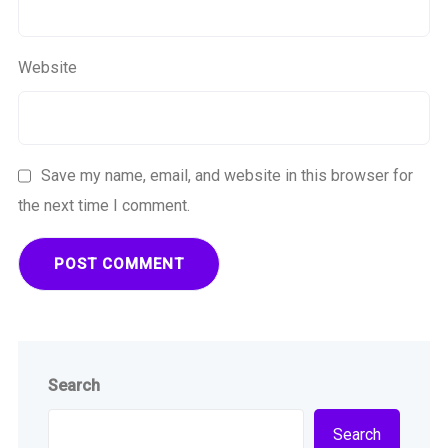
Website
Save my name, email, and website in this browser for
the next time I comment.
Search
Search