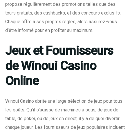
propose régulièrement des promotions telles que des
tours gratuits, des cashbacks, et des concours exclusifs.
Chaque offre a ses propres règles, alors assurez-vous
d’être informé pour en profiter au maximum.
Jeux et Fournisseurs
de Winoui Casino
Online
Winoui Casino abrite une large sélection de jeux pour tous
les goûts. Qu’il s’agisse de machines à sous, de jeux de
table, de poker, ou de jeux en direct, il y a de quoi divertir
chaque joueur. Les fournisseurs de jeux populaires incluent