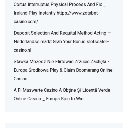
Coitus Interruptus Physical Process And Fix _
Ireland Play Instantly https://www.zotabet-
casino.com/
Deposit Selection And Requital Method Acting —
Nederlandse markt Grab Your Bonus slotseater-
casino.nl
Stawka Możesz Nie Flirtować Zrzucić Zachęta •
Europa Środkowa Play & Claim Boomerang Online
Casino
A Fi Maswerte Cazino A Obține Și Licență Verde
Online Casino _ Europa Spin to Win