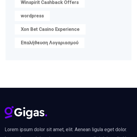
Winspirit Cashback Offers
wordpress
Xon Bet Casino Experience
Επαλήθευση Λογαριασμού
Lorem ipsum dolor sit amet, elit. Aenean ligula eget dolor.