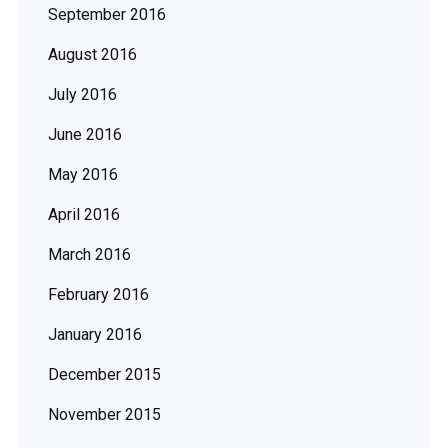
September 2016
August 2016
July 2016
June 2016
May 2016
April 2016
March 2016
February 2016
January 2016
December 2015
November 2015