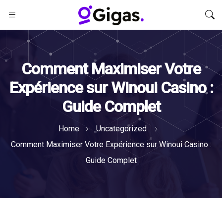
Comment Maximiser Votre
Expérience sur Winoui Casino :
Guide Complet
Home
Uncategorized
Comment Maximiser Votre Expérience sur Winoui Casino :
Guide Complet