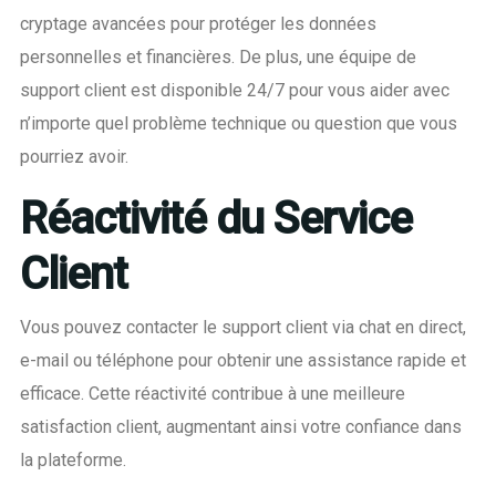
cryptage avancées pour protéger les données
personnelles et financières. De plus, une équipe de
support client est disponible 24/7 pour vous aider avec
n’importe quel problème technique ou question que vous
pourriez avoir.
Réactivité du Service
Client
Vous pouvez contacter le support client via chat en direct,
e-mail ou téléphone pour obtenir une assistance rapide et
efficace. Cette réactivité contribue à une meilleure
satisfaction client, augmentant ainsi votre confiance dans
la plateforme.