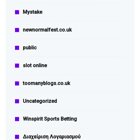
Mystake
newnormalfest.co.uk
public
slot online
toomanyblogs.co.uk
Uncategorized
Winspirit Sports Betting
Διαχείριση Λογαριασμού