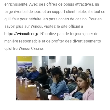
enrichissante. Avec ses offres de bonus attractives, un
large éventail de jeux, et un support client fiable, il a tout ce
qu’il faut pour séduire les passionnés de casino. Pour en
savoir plus sur Winoui, visitez le site officiel à
https://winouifr.org/
. N’oubliez pas de toujours jouer de
manière responsable et de profiter des divertissements
qu’offre Winoui Casino.