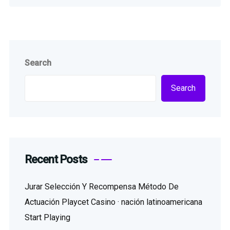
Search
Search
Recent Posts
Jurar Selección Y Recompensa Método De
Actuación Playcet Casino · nación latinoamericana
Start Playing