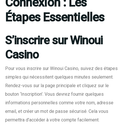
Connexion : Les
Étapes Essentielles
S’inscrire sur Winoui
Casino
Pour vous inscrire sur Winoui Casino, suivez des étapes
simples qui nécessitent quelques minutes seulement.
Rendez-vous sur la page principale et cliquez sur le
bouton ‘Inscription’. Vous devrez fournir quelques
informations personnelles comme votre nom, adresse
email, et créer un mot de passe sécurisé. Cela vous
permettra d’accéder à votre compte facilement.