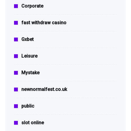
Corporate
fast withdraw casino
Gxbet
Leisure
Mystake
newnormalfest.co.uk
public
slot online