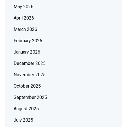
May 2026
April 2026
March 2026
February 2026
January 2026
December 2025
November 2025
October 2025
September 2025
August 2025
July 2025