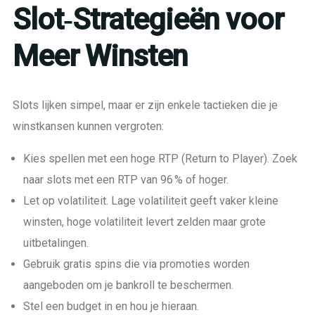
Slot‑Strategieën voor
Meer Winsten
Slots lijken simpel, maar er zijn enkele tactieken die je
winstkansen kunnen vergroten:
Kies spellen met een hoge RTP (Return to Player). Zoek
naar slots met een RTP van 96 % of hoger.
Let op volatiliteit. Lage volatiliteit geeft vaker kleine
winsten, hoge volatiliteit levert zelden maar grote
uitbetalingen.
Gebruik gratis spins die via promoties worden
aangeboden om je bankroll te beschermen.
Stel een budget in en hou je hieraan.