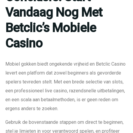
Vandaag Nog Met
Betclic’s Mobiele
Casino
Mobiel gokken biedt ongekende vrijheid en Betclic Casino
levert een platform dat zowel beginners als gevorderde
spelers tevreden stelt. Met een brede selectie van slots,
een professioneel live casino, razendsnelle uitbetalingen,
en een scala aan betaalmethoden, is er geen reden om
ergens anders te zoeken.
Gebruik de bovenstaande stappen om direct te beginnen,
stel je limieten in voor verantwoord spelen, en profiteer