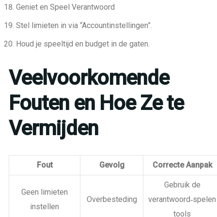
Geniet en Speel Verantwoord
Stel limieten in via “Accountinstellingen”.
Houd je speeltijd en budget in de gaten.
Veelvoorkomende
Fouten en Hoe Ze te
Vermijden
Fout
Gevolg
Correcte Aanpak
Gebruik de
Geen limieten
Overbesteding
verantwoord‑spelen
instellen
tools