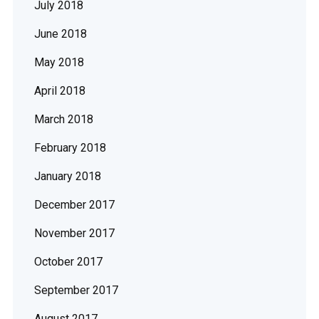
July 2018
June 2018
May 2018
April 2018
March 2018
February 2018
January 2018
December 2017
November 2017
October 2017
September 2017
August 2017