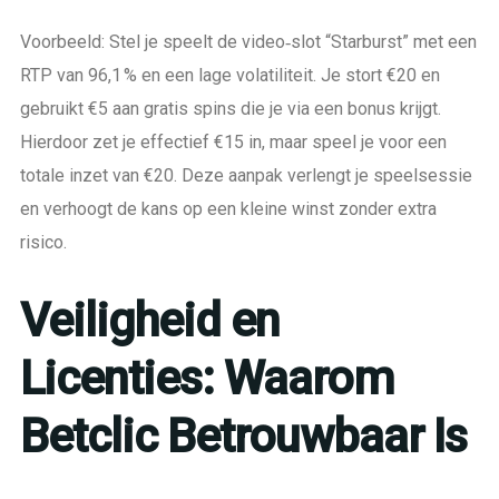
Voorbeeld: Stel je speelt de video‑slot “Starburst” met een
RTP van 96,1 % en een lage volatiliteit. Je stort €20 en
gebruikt €5 aan gratis spins die je via een bonus krijgt.
Hierdoor zet je effectief €15 in, maar speel je voor een
totale inzet van €20. Deze aanpak verlengt je speelsessie
en verhoogt de kans op een kleine winst zonder extra
risico.
Veiligheid en
Licenties: Waarom
Betclic Betrouwbaar Is