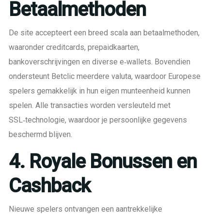
Betaalmethoden
De site accepteert een breed scala aan betaalmethoden,
waaronder creditcards, prepaidkaarten,
bankoverschrijvingen en diverse e‑wallets. Bovendien
ondersteunt Betclic meerdere valuta, waardoor Europese
spelers gemakkelijk in hun eigen munteenheid kunnen
spelen. Alle transacties worden versleuteld met
SSL‑technologie, waardoor je persoonlijke gegevens
beschermd blijven.
4. Royale Bonussen en
Cashback
Nieuwe spelers ontvangen een aantrekkelijke