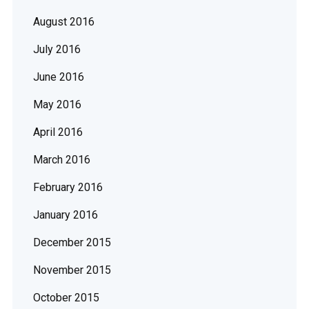
August 2016
July 2016
June 2016
May 2016
April 2016
March 2016
February 2016
January 2016
December 2015
November 2015
October 2015