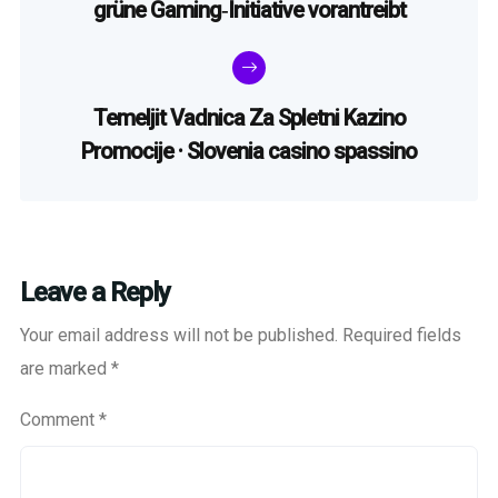
grüne Gaming‑Initiative vorantreibt
Temeljit Vadnica Za Spletni Kazino
Promocije · Slovenia casino spassino
Leave a Reply
Your email address will not be published.
Required fields
are marked
*
Comment
*