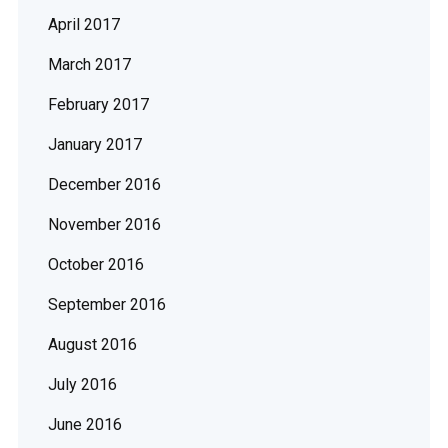
April 2017
March 2017
February 2017
January 2017
December 2016
November 2016
October 2016
September 2016
August 2016
July 2016
June 2016