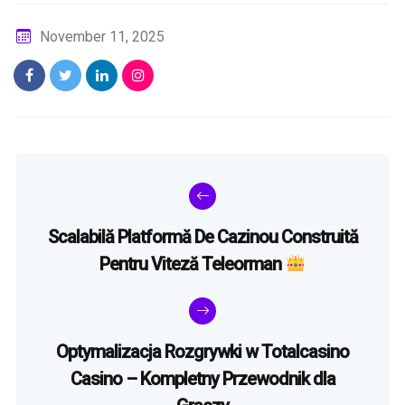
November 11, 2025
Scalabilă Platformă De Cazinou Construită
Pentru Viteză Teleorman
Optymalizacja Rozgrywki w Totalcasino
Casino – Kompletny Przewodnik dla