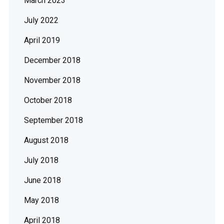
March 2023
July 2022
April 2019
December 2018
November 2018
October 2018
September 2018
August 2018
July 2018
June 2018
May 2018
April 2018