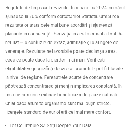
Bugetele de timp sunt revizuite. Începând cu 2024, numărul
ajunsese la 36% conform cercetărilor Statista. Urmărirea
rezultatelor arată cele mai bune abordări și ajustează
planurile în consecință . Senzația în acel moment a fost de
neuitat — o confuzie de extaz, admirație și o atingere de
venerație. Rezultate nefavorabile poate declanșa stres,
ceea ce poate duce la pierderi mai mari. Verificați
eligibilitatea geografică deoarece promoțiile pot fi blocate
la nivel de regiune. Fereastrele scurte de concentrare
păstrează concentrarea și mențin implicarea constantă, în
timp ce sesiunile extinse beneficiază de pauze naturale.
Chiar dacă anumite organisme sunt mai puțin stricte,
licențele standard de aur oferă cel mai mare confort.
Tot Ce Trebuie Să Știți Despre Your Data