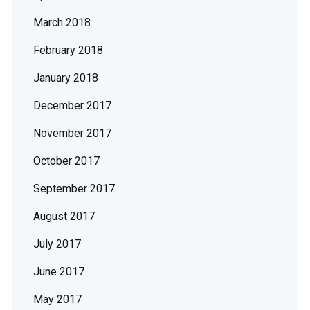
March 2018
February 2018
January 2018
December 2017
November 2017
October 2017
September 2017
August 2017
July 2017
June 2017
May 2017