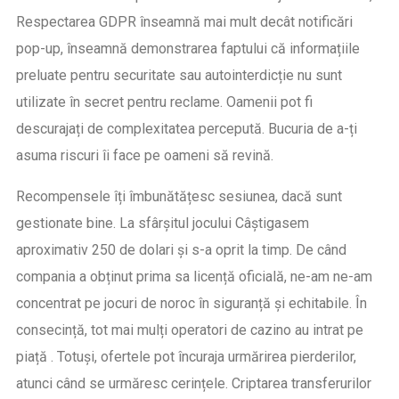
Respectarea GDPR înseamnă mai mult decât notificări
pop-up, înseamnă demonstrarea faptului că informațiile
preluate pentru securitate sau autointerdicție nu sunt
utilizate în secret pentru reclame. Oamenii pot fi
descurajați de complexitatea percepută. Bucuria de a-ți
asuma riscuri îi face pe oameni să revină.
Recompensele îți îmbunătățesc sesiunea, dacă sunt
gestionate bine. La sfârșitul jocului Câștigasem
aproximativ 250 de dolari și s-a oprit la timp. De când
compania a obținut prima sa licență oficială, ne-am ne-am
concentrat pe jocuri de noroc în siguranță și echitabile. În
consecință, tot mai mulți operatori de cazino au intrat pe
piață . Totuși, ofertele pot încuraja urmărirea pierderilor,
atunci când se urmăresc cerințele. Criptarea transferurilor