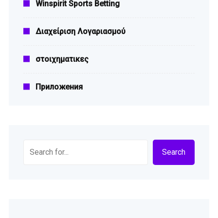
Winspirit Sports Betting
Διαχείριση Λογαριασμού
στοιχηματικες
Приложения
Search
Search