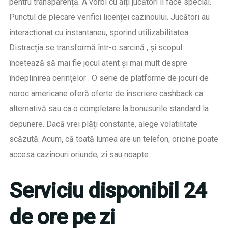
pentru transparență. A vorbi cu alți jucători îl face special.
Punctul de plecare verifici licenței cazinoului. Jucători au
interacționat cu instantaneu, sporind utilizabilitatea.
Distracția se transformă într-o sarcină , și scopul
încetează să mai fie jocul atent și mai mult despre
îndeplinirea cerințelor . O serie de platforme de jocuri de
noroc americane oferă oferte de înscriere cashback ca
alternativă sau ca o completare la bonusurile standard la
depunere. Dacă vrei plăți constante, alege volatilitate
scăzută. Acum, că toată lumea are un telefon, oricine poate
accesa cazinouri oriunde, zi sau noapte.
Serviciu disponibil 24
de ore pe zi