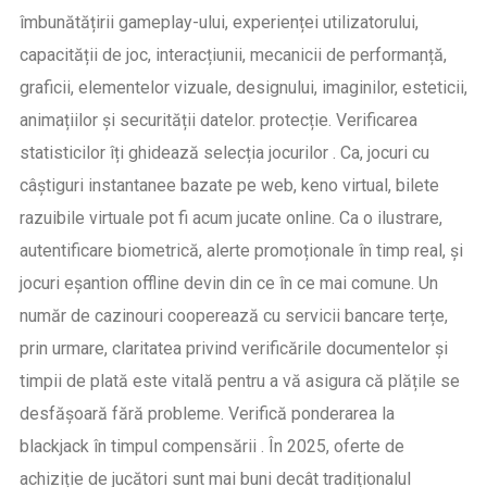
îmbunătățirii gameplay-ului, experienței utilizatorului,
capacității de joc, interacțiunii, mecanicii de performanță,
graficii, elementelor vizuale, designului, imaginilor, esteticii,
animațiilor și securității datelor. protecție. Verificarea
statisticilor îți ghidează selecția jocurilor . Ca, jocuri cu
câștiguri instantanee bazate pe web, keno virtual, bilete
razuibile virtuale pot fi acum jucate online. Ca o ilustrare,
autentificare biometrică, alerte promoționale în timp real, și
jocuri eșantion offline devin din ce în ce mai comune. Un
număr de cazinouri cooperează cu servicii bancare terțe,
prin urmare, claritatea privind verificările documentelor și
timpii de plată este vitală pentru a vă asigura că plățile se
desfășoară fără probleme. Verifică ponderarea la
blackjack în timpul compensării . În 2025, oferte de
achiziție de jucători sunt mai buni decât tradiționalul