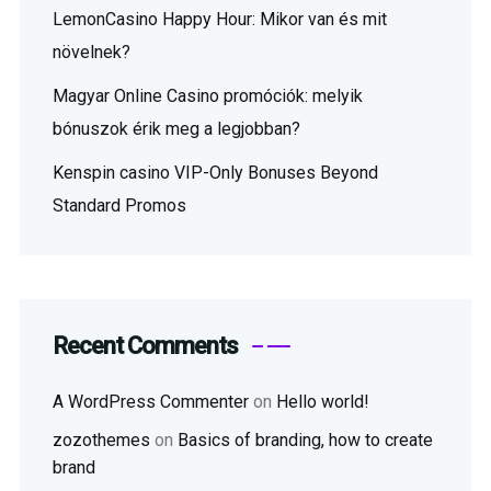
LemonCasino Happy Hour: Mikor van és mit
növelnek?
Magyar Online Casino promóciók: melyik
bónuszok érik meg a legjobban?
Kenspin casino VIP-Only Bonuses Beyond
Standard Promos
Recent Comments
A WordPress Commenter
on
Hello world!
zozothemes
on
Basics of branding, how to create
brand