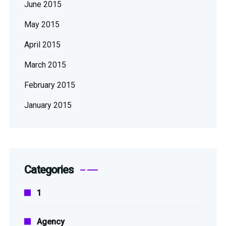
June 2015
May 2015
April 2015
March 2015
February 2015
January 2015
Categories
1
Agency