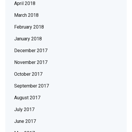
April 2018
March 2018
February 2018
January 2018
December 2017
November 2017
October 2017
September 2017
August 2017
July 2017
June 2017