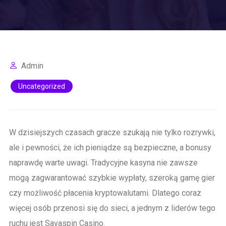
Admin
Uncategorized
W dzisiejszych czasach gracze szukają nie tylko rozrywki,
ale i pewności, że ich pieniądze są bezpieczne, a bonusy
naprawdę warte uwagi. Tradycyjne kasyna nie zawsze
mogą zagwarantować szybkie wypłaty, szeroką gamę gier
czy możliwość płacenia kryptowalutami. Dlatego coraz
więcej osób przenosi się do sieci, a jednym z liderów tego
ruchu jest Savaspin Casino.