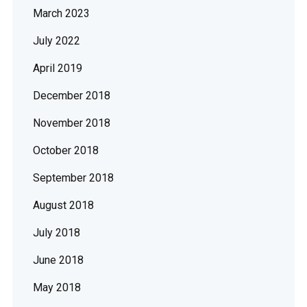
March 2023
July 2022
April 2019
December 2018
November 2018
October 2018
September 2018
August 2018
July 2018
June 2018
May 2018