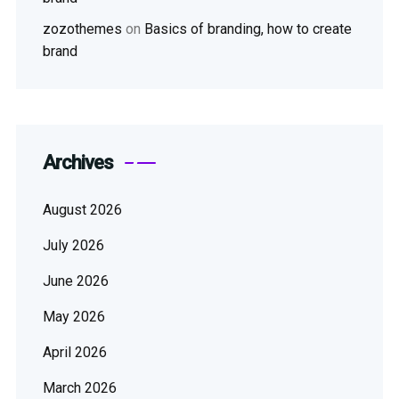
zozothemes
on
Basics of branding, how to create
brand
Archives
August 2026
July 2026
June 2026
May 2026
April 2026
March 2026