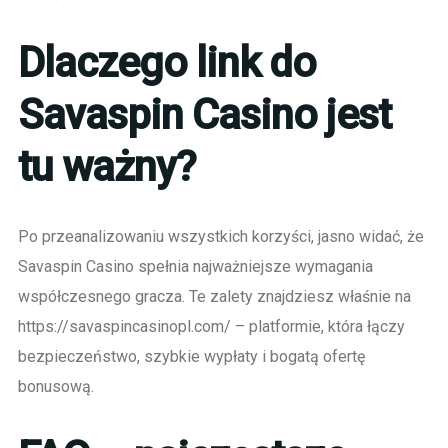
Dlaczego link do
Savaspin Casino jest
tu ważny?
Po przeanalizowaniu wszystkich korzyści, jasno widać, że
Savaspin Casino spełnia najważniejsze wymagania
współczesnego gracza. Te zalety znajdziesz właśnie na
https://savaspincasinopl.com/ – platformie, która łączy
bezpieczeństwo, szybkie wypłaty i bogatą ofertę
bonusową.