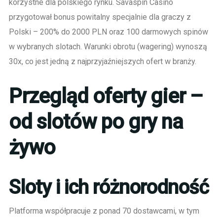
korzystne dla polskiego rynku. Savaspin Casino
przygotował bonus powitalny specjalnie dla graczy z
Polski – 200% do 2000 PLN oraz 100 darmowych spinów
w wybranych slotach. Warunki obrotu (wagering) wynoszą
30x, co jest jedną z najprzyjaźniejszych ofert w branży.
Przegląd oferty gier –
od slotów po gry na
żywo
Sloty i ich różnorodność
Platforma współpracuje z ponad 70 dostawcami, w tym