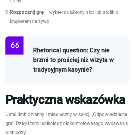
spiny.
Rozpocznij grę
– wybierz ulubiony slot lub stolik z
krupierem na żywo.
Rhetorical question: Czy nie
brzmi to prościej niż wizyta w
tradycyjnym kasynie?
Praktyczna wskazówka
Ustal limit dzienny i miesięczny w sekcji „Odpowiedzialna
gra”. Dzięki temu unikniesz niekontrolowanego wydawania
pieniędzy.