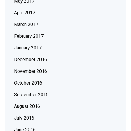
May 2017
April 2017
March 2017
February 2017
January 2017
December 2016
November 2016
October 2016
September 2016
August 2016
July 2016
June 2016