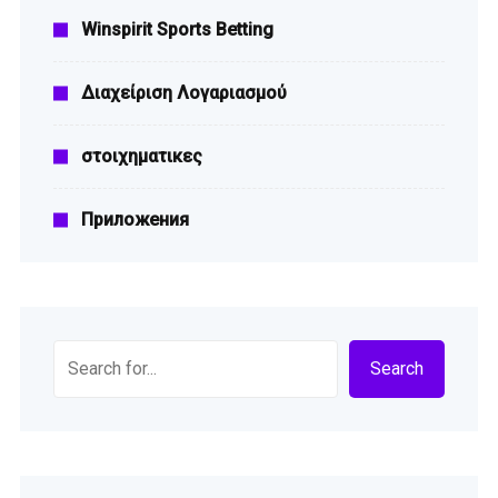
Winspirit Sports Betting
Διαχείριση Λογαριασμού
στοιχηματικες
Приложения
Search
Search