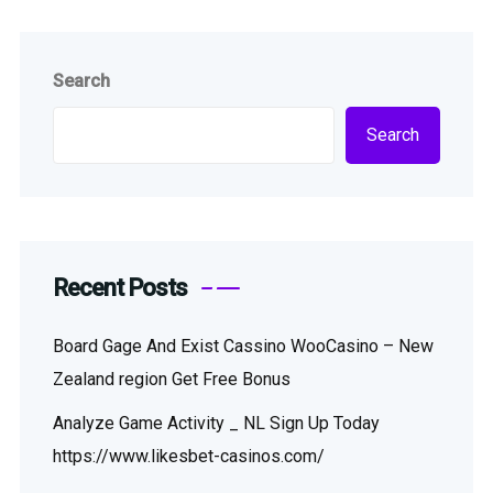
Search
Search
Recent Posts
Board Gage And Exist Cassino WooCasino – New
Zealand region Get Free Bonus
Analyze Game Activity _ NL Sign Up Today
https://www.likesbet-casinos.com/