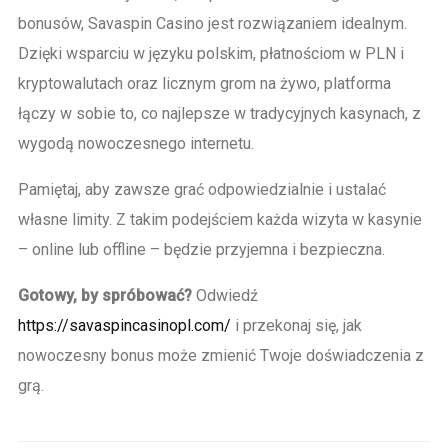
bonusów, Savaspin Casino jest rozwiązaniem idealnym.
Dzięki wsparciu w języku polskim, płatnościom w PLN i
kryptowalutach oraz licznym grom na żywo, platforma
łączy w sobie to, co najlepsze w tradycyjnych kasynach, z
wygodą nowoczesnego internetu.
Pamiętaj, aby zawsze grać odpowiedzialnie i ustalać
własne limity. Z takim podejściem każda wizyta w kasynie
– online lub offline – będzie przyjemna i bezpieczna.
Gotowy, by spróbować?
Odwiedź
https://savaspincasinopl.com/
i przekonaj się, jak
nowoczesny bonus może zmienić Twoje doświadczenia z
grą.