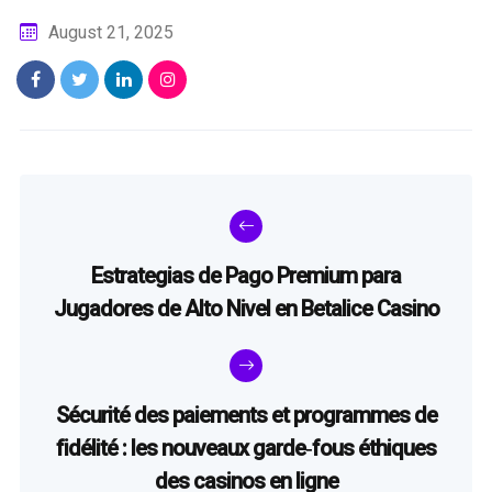
August 21, 2025
Estrategias de Pago Premium para
Jugadores de Alto Nivel en Betalice Casino
Sécurité des paiements et programmes de
fidélité : les nouveaux garde‑fous éthiques
des casinos en ligne