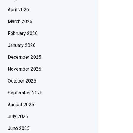
April 2026
March 2026
February 2026
January 2026
December 2025
November 2025
October 2025
September 2025
August 2025
July 2025
June 2025