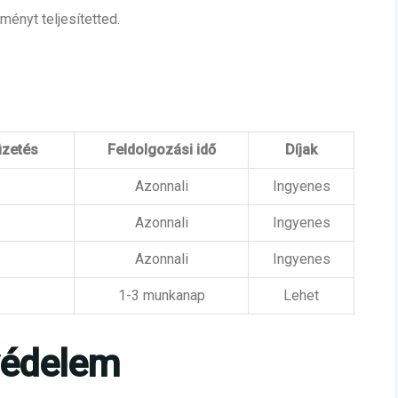
ményt teljesítetted.
izetés
Feldolgozási idő
Díjak
Azonnali
Ingyenes
Azonnali
Ingyenes
Azonnali
Ingyenes
1-3 munkanap
Lehet
védelem