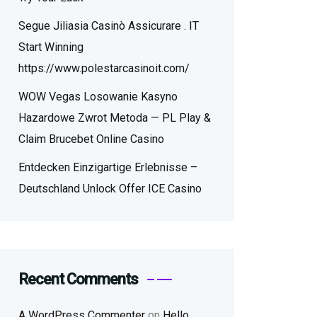
Segue Jiliasia Casinò Assicurare . IT
Start Winning
https://www.polestarcasinoit.com/
WOW Vegas Losowanie Kasyno
Hazardowe Zwrot Metoda — PL Play &
Claim Brucebet Online Casino
Entdecken Einzigartige Erlebnisse –
Deutschland Unlock Offer ICE Casino
Recent Comments
A WordPress Commenter
on
Hello