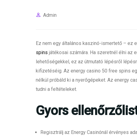
Admin
Ez nem egy általános kaszinó-ismertető – ez e
spins
játékosai számára. Ha szeretnél élni az e
lehetőségekkel, ez az útmutató lépésről lépés
kifizetéséig. Az energy casino 50 free spins e
nélkül próbáld ki a nyerőgépeket. Az energy ca
tudni a feltételeket.
Gyors ellenőrzőlis
Regisztrálj az Energy Casinónál érvényes ada