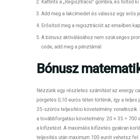
Kattints a „Regisztráció” gombra, és töltsd k
Add meg a lakcímedet és válassz egy erős je
Erősítsd meg a regisztrációt az emailben kapo
A bónusz aktiválásához nem szükséges promó
code, add meg a pénztárnál.
Bónusz matemati
Nézzünk egy részletes számítást az energy casi
pörgetés 0,10 eurós téten történik, így a teljes
35-szörös teljesítési követelmény vonatkozik
a továbbforgatási követelmény: 20 × 35 = 700 
a kifizetést. A maximális kifizetés gyakran korl
teljesítés után maximum 100 eurót vehetsz fe