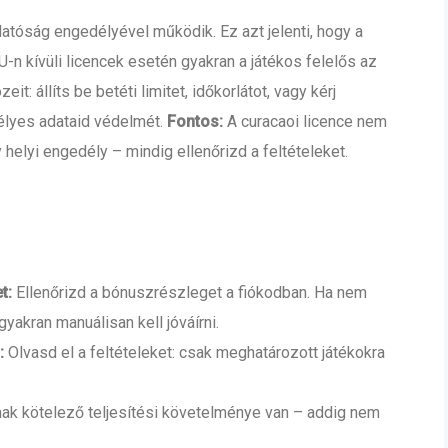
atóság engedélyével működik. Ez azt jelenti, hogy a
U-n kívüli licencek esetén gyakran a játékos felelős az
t: állíts be betéti limitet, időkorlátot, vagy kérj
mélyes adataid védelmét.
Fontos:
A curacaoi licence nem
helyi engedély – mindig ellenőrizd a feltételeket.
t:
Ellenőrizd a bónuszrészleget a fiókodban. Ha nem
gyakran manuálisan kell jóváírni.
:
Olvasd el a feltételeket: csak meghatározott játékokra
k kötelező teljesítési követelménye van – addig nem