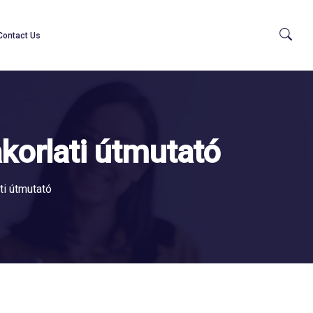
Contact Us
korlati útmutató
ti útmutató