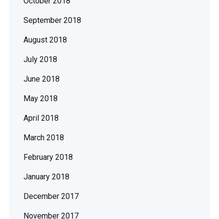
October 2018
September 2018
August 2018
July 2018
June 2018
May 2018
April 2018
March 2018
February 2018
January 2018
December 2017
November 2017