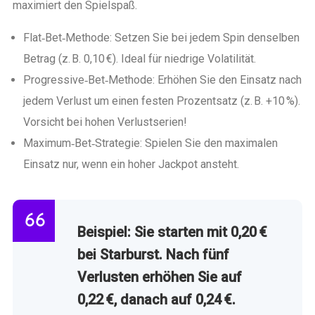
maximiert den Spielspaß.
Flat‑Bet‑Methode: Setzen Sie bei jedem Spin denselben
Betrag (z. B. 0,10 €). Ideal für niedrige Volatilität.
Progressive‑Bet‑Methode: Erhöhen Sie den Einsatz nach
jedem Verlust um einen festen Prozentsatz (z. B. +10 %).
Vorsicht bei hohen Verlustserien!
Maximum‑Bet‑Strategie: Spielen Sie den maximalen
Einsatz nur, wenn ein hoher Jackpot ansteht.
Beispiel: Sie starten mit 0,20 €
bei Starburst. Nach fünf
Verlusten erhöhen Sie auf
0,22 €, danach auf 0,24 €.