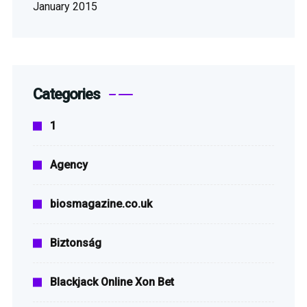
January 2015
Categories
1
Agency
biosmagazine.co.uk
Biztonság
Blackjack Online Xon Bet