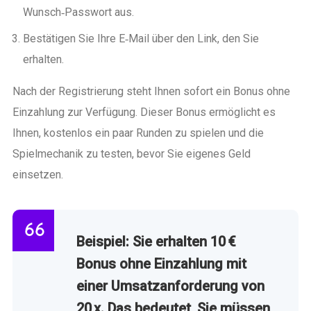
Wunsch‑Passwort aus.
Bestätigen Sie Ihre E‑Mail über den Link, den Sie
erhalten.
Nach der Registrierung steht Ihnen sofort ein Bonus ohne
Einzahlung zur Verfügung. Dieser Bonus ermöglicht es
Ihnen, kostenlos ein paar Runden zu spielen und die
Spielmechanik zu testen, bevor Sie eigenes Geld
einsetzen.
Beispiel: Sie erhalten 10 €
Bonus ohne Einzahlung mit
einer Umsatzanforderung von
20 x. Das bedeutet, Sie müssen