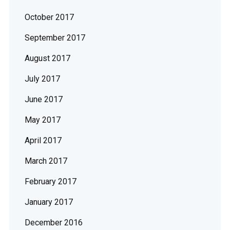
October 2017
September 2017
August 2017
July 2017
June 2017
May 2017
April 2017
March 2017
February 2017
January 2017
December 2016