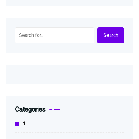
Search
Search
Categories
1