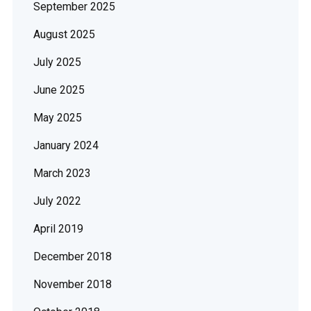
September 2025
August 2025
July 2025
June 2025
May 2025
January 2024
March 2023
July 2022
April 2019
December 2018
November 2018