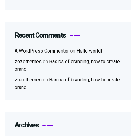
Recent Comments
A WordPress Commenter
on
Hello world!
zozothemes
on
Basics of branding, how to create
brand
zozothemes
on
Basics of branding, how to create
brand
Archives