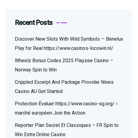
Recent Posts
Discover New Slots With Wild Symbols — Benelux
Play for Real https://www.casinos-locowin.nl/
Wheelz Bonus Codes 2025 Playzee Casino –
Norway Spin to Win
Crippled Excerpt And Package Provider Nines
Casino AU Get Started
Protection Évaluer https://www.casino-sg.org/ ◦
marché européen Join the Action
Reporter Plan Secret Et Classiques – FR Spin to
Win Extra Online Casino