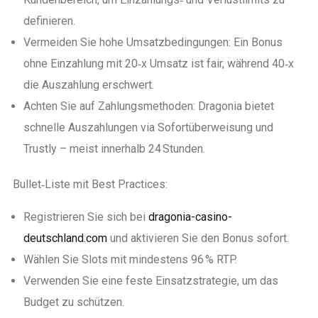
definieren.
Vermeiden Sie hohe Umsatzbedingungen: Ein Bonus
ohne Einzahlung mit 20‑x Umsatz ist fair, während 40‑x
die Auszahlung erschwert.
Achten Sie auf Zahlungsmethoden: Dragonia bietet
schnelle Auszahlungen via Sofortüberweisung und
Trustly – meist innerhalb 24 Stunden.
Bullet‑Liste mit Best Practices:
Registrieren Sie sich bei
dragonia-casino-
deutschland.com
und aktivieren Sie den Bonus sofort.
Wählen Sie Slots mit mindestens 96 % RTP.
Verwenden Sie eine feste Einsatzstrategie, um das
Budget zu schützen.