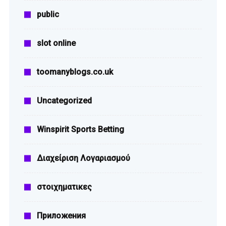
public
slot online
toomanyblogs.co.uk
Uncategorized
Winspirit Sports Betting
Διαχείριση Λογαριασμού
στοιχηματικες
Приложения