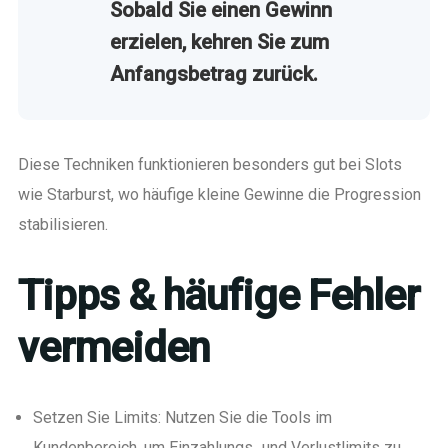
Sobald Sie einen Gewinn
erzielen, kehren Sie zum
Anfangsbetrag zurück.
Diese Techniken funktionieren besonders gut bei Slots
wie Starburst, wo häufige kleine Gewinne die Progression
stabilisieren.
Tipps & häufige Fehler
vermeiden
Setzen Sie Limits: Nutzen Sie die Tools im
Kundenbereich, um Einzahlungs‑ und Verlustlimits zu