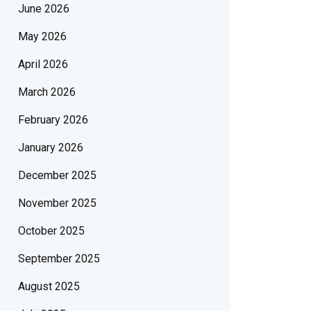
June 2026
May 2026
April 2026
March 2026
February 2026
January 2026
December 2025
November 2025
October 2025
September 2025
August 2025