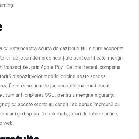
Gaming.
e
așa că lista noastră scurtă de cazinouri ND sigure acoperim
e-uri de jocuri de noroc licențiate sunt certificate, mențin
i tranzacțiile , prin Apple Pay . Cel mai recent, compania
atorită dispozitivelor mobile, oricine poate accesa
rea fiecărei sesiuni de joc necesită mai mult decât
 , cum ar fi criptarea SSL , pentru a menține siguranța
ețineți că aceste oferte au condiții de bonus împreună cu
misiuni și drop-uri. De exemplu, jocuri de loterie online,
pe web.