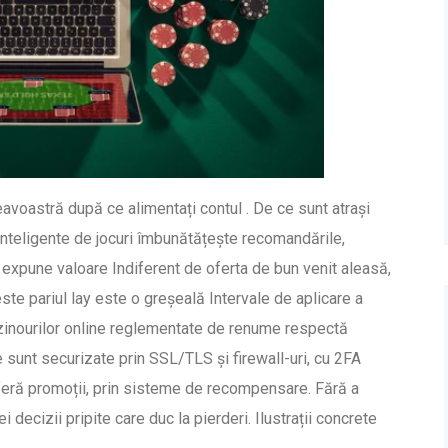
avoastră după ce alimentați contul . De ce sunt atrași
 inteligente de jocuri îmbunătățește recomandările,
i expune valoare Indiferent de oferta de bun venit aleasă,
este pariul lay este o greșeală Intervale de aplicare a
a cazinourilor online reglementate de renume respectă
 sunt securizate prin SSL/TLS și firewall-uri, cu 2FA
 oferă promoții, prin sisteme de recompensare. Fără a
ei decizii pripite care duc la pierderi. Ilustrații concrete