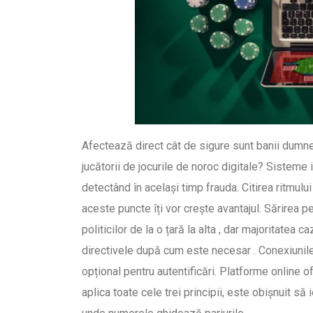
Afectează direct cât de sigure sunt banii dumne
jucătorii de jocurile de noroc digitale? Sisteme
detectând în același timp frauda. Citirea ritmulu
aceste puncte îți vor crește avantajul. Sărirea p
politicilor de la o țară la alta , dar majoritate
directivele după cum este necesar . Conexiunile
opțional pentru autentificări. Platforme online
aplica toate cele trei principii, este obișnuit să i