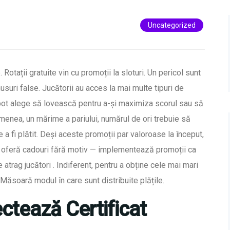
Uncategorized
Rotații gratuite vin cu promoții la sloturi. Un pericol sunt
usuri false. Jucătorii au acces la mai multe tipuri de
i pot alege să lovească pentru a-și maximiza scorul sau să
menea, un mărime a pariului, numărul de ori trebuie să
de a fi plătit. Deși aceste promoții par valoroase la început,
u oferă cadouri fără motiv — implementează promoții ca
 atrag jucători . Indiferent, pentru a obține cele mai mari
. Măsoară modul în care sunt distribuite plățile.
ectează Certificat