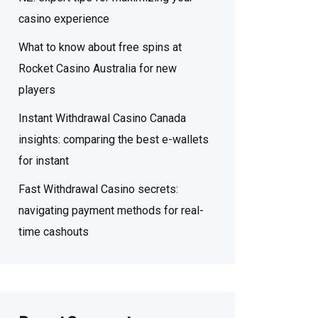
casino experience
What to know about free spins at
Rocket Casino Australia for new
players
Instant Withdrawal Casino Canada
insights: comparing the best e-wallets
for instant
Fast Withdrawal Casino secrets:
navigating payment methods for real-
time cashouts