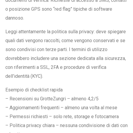
documenti di verifica. Richieste di accesso a SMS, contatti
o posizione GPS sono “red flag” tipiche di software
dannoso.
Leggi attentamente la politica sulla privacy: deve spiegare
quali dati vengono raccolti, come vengono conservati e se
sono condivisi con terze parti. I termini di utilizzo
dovrebbero includere una sezione dedicata alla sicurezza,
con riferimenti a SSL, 2FA e procedure di verifica
dell’identità (KYC).
Esempio di checklist rapida
– Recensioni su GrotteZungri – almeno 4,2/5
– Aggiornamenti frequenti – almeno una volta al mese
– Permessi richiesti – solo rete, storage e fotocamera
– Politica privacy chiara – nessuna condivisione di dati con