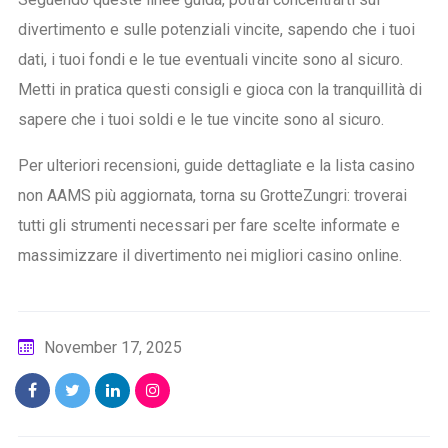
divertimento e sulle potenziali vincite, sapendo che i tuoi
dati, i tuoi fondi e le tue eventuali vincite sono al sicuro.
Metti in pratica questi consigli e gioca con la tranquillità di
sapere che i tuoi soldi e le tue vincite sono al sicuro.
Per ulteriori recensioni, guide dettagliate e la lista casino
non AAMS più aggiornata, torna su GrotteZungri: troverai
tutti gli strumenti necessari per fare scelte informate e
massimizzare il divertimento nei migliori casino online.
November 17, 2025