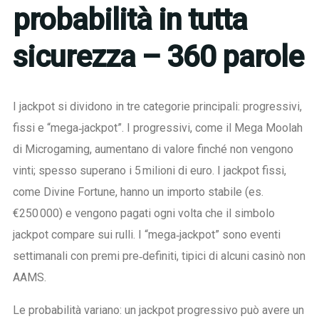
probabilità in tutta
sicurezza – 360 parole
I jackpot si dividono in tre categorie principali: progressivi,
fissi e “mega‑jackpot”. I progressivi, come il Mega Moolah
di Microgaming, aumentano di valore finché non vengono
vinti; spesso superano i 5 milioni di euro. I jackpot fissi,
come Divine Fortune, hanno un importo stabile (es.
€250 000) e vengono pagati ogni volta che il simbolo
jackpot compare sui rulli. I “mega‑jackpot” sono eventi
settimanali con premi pre‑definiti, tipici di alcuni casinò non
AAMS.
Le probabilità variano: un jackpot progressivo può avere un