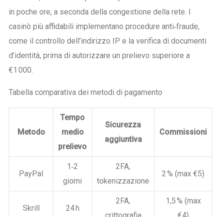
in poche ore, a seconda della congestione della rete. I
casinò più affidabili implementano procedure anti‑fraude,
come il controllo dell’indirizzo IP e la verifica di documenti
d’identità, prima di autorizzare un prelievo superiore a
€1 000.
Tabella comparativa dei metodi di pagamento
Tempo
Sicurezza
Metodo
medio
Commissioni
aggiuntiva
prelievo
1‑2
2FA,
PayPal
2 % (max €5)
giorni
tokenizzazione
2FA,
1,5 % (max
Skrill
24 h
crittografia
€4)