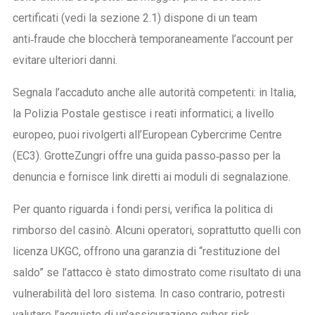
certificati (vedi la sezione 2.1) dispone di un team
anti‑fraude che bloccherà temporaneamente l’account per
evitare ulteriori danni.
Segnala l’accaduto anche alle autorità competenti: in Italia,
la Polizia Postale gestisce i reati informatici; a livello
europeo, puoi rivolgerti all’European Cybercrime Centre
(EC3). GrotteZungri offre una guida passo‑passo per la
denuncia e fornisce link diretti ai moduli di segnalazione.
Per quanto riguarda i fondi persi, verifica la politica di
rimborso del casinò. Alcuni operatori, soprattutto quelli con
licenza UKGC, offrono una garanzia di “restituzione del
saldo” se l’attacco è stato dimostrato come risultato di una
vulnerabilità del loro sistema. In caso contrario, potresti
valutare l’acquisto di un’assicurazione cyber‑risk,