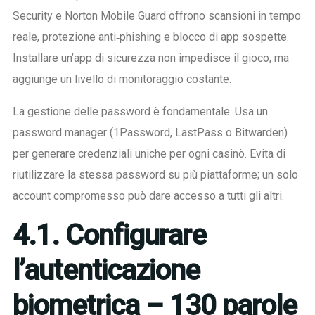
Security e Norton Mobile Guard offrono scansioni in tempo
reale, protezione anti‑phishing e blocco di app sospette.
Installare un’app di sicurezza non impedisce il gioco, ma
aggiunge un livello di monitoraggio costante.
La gestione delle password è fondamentale. Usa un
password manager (1Password, LastPass o Bitwarden)
per generare credenziali uniche per ogni casinò. Evita di
riutilizzare la stessa password su più piattaforme; un solo
account compromesso può dare accesso a tutti gli altri.
4.1. Configurare
l’autenticazione
biometrica – 130 parole