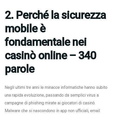
2. Perché la sicurezza
mobile è
fondamentale nei
casinò online – 340
parole
Negli ultimi tre anni le minacce informatiche hanno subito
una rapida evoluzione, passando da semplici virus a
campagne di phishing mirate ai giocatori di casinò.
Malware che si nascondono in app non ufficiali, email