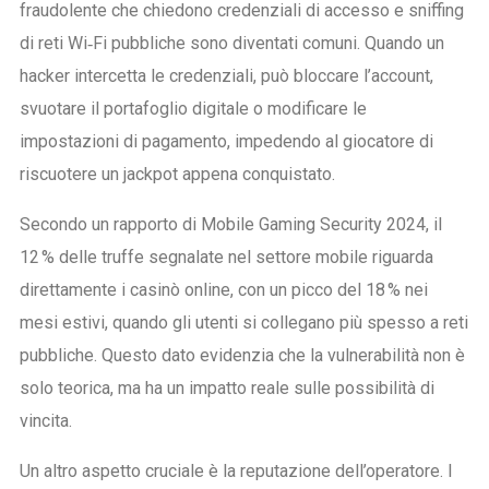
fraudolente che chiedono credenziali di accesso e sniffing
di reti Wi‑Fi pubbliche sono diventati comuni. Quando un
hacker intercetta le credenziali, può bloccare l’account,
svuotare il portafoglio digitale o modificare le
impostazioni di pagamento, impedendo al giocatore di
riscuotere un jackpot appena conquistato.
Secondo un rapporto di Mobile Gaming Security 2024, il
12 % delle truffe segnalate nel settore mobile riguarda
direttamente i casinò online, con un picco del 18 % nei
mesi estivi, quando gli utenti si collegano più spesso a reti
pubbliche. Questo dato evidenzia che la vulnerabilità non è
solo teorica, ma ha un impatto reale sulle possibilità di
vincita.
Un altro aspetto cruciale è la reputazione dell’operatore. I