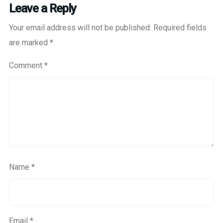
Leave a Reply
Your email address will not be published.
Required fields
are marked
*
Comment
*
Name
*
Email
*