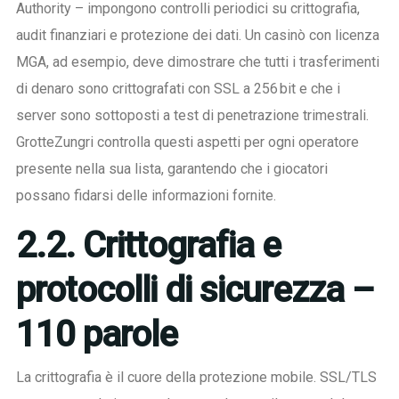
Authority – impongono controlli periodici su crittografia,
audit finanziari e protezione dei dati. Un casinò con licenza
MGA, ad esempio, deve dimostrare che tutti i trasferimenti
di denaro sono crittografati con SSL a 256 bit e che i
server sono sottoposti a test di penetrazione trimestrali.
GrotteZungri controlla questi aspetti per ogni operatore
presente nella sua lista, garantendo che i giocatori
possano fidarsi delle informazioni fornite.
2.2. Crittografia e
protocolli di sicurezza –
110 parole
La crittografia è il cuore della protezione mobile. SSL/TLS