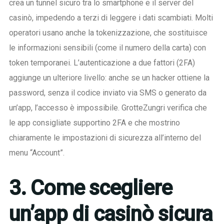
crea un tunnel sicuro tra lo smartphone e il server del
casinò, impedendo a terzi di leggere i dati scambiati. Molti
operatori usano anche la tokenizzazione, che sostituisce
le informazioni sensibili (come il numero della carta) con
token temporanei. L’autenticazione a due fattori (2FA)
aggiunge un ulteriore livello: anche se un hacker ottiene la
password, senza il codice inviato via SMS o generato da
un’app, l’accesso è impossibile. GrotteZungri verifica che
le app consigliate supportino 2FA e che mostrino
chiaramente le impostazioni di sicurezza all’interno del
menu “Account”.
3. Come scegliere
un’app di casinò sicura