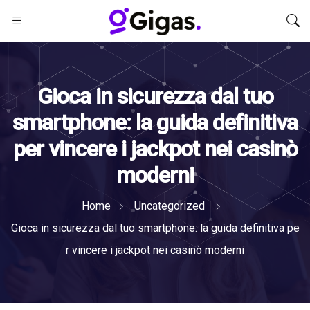
Gioca in sicurezza dal tuo
smartphone: la guida definitiva
per vincere i jackpot nei casinò
moderni
Home
Uncategorized
Gioca in sicurezza dal tuo smartphone: la guida definitiva pe
r vincere i jackpot nei casinò moderni