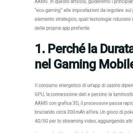
AAMS. In questo articolo, guideremo i principian
“eco‑gaming” alle impostazioni da regolare sul 
elemento strategico, quali tecnologie riducono
delle proprie app preferite.
1. Perché la Durat
nel Gaming Mobil
Il consumo energetico di un’app di casinò dipende
GPU, la connessione dati e persino la luminosità
AAMS con grafica 3D, il processore passa rap
bruciando circa 300 mAh all’ora. Un gioco di poke
4G/5G per lo streaming video, aggiungendo altri