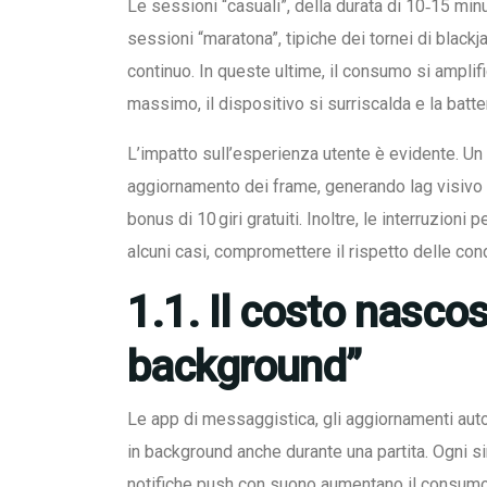
Le sessioni “casuali”, della durata di 10‑15 min
sessioni “maratona”, tipiche dei tornei di blackj
continuo. In queste ultime, il consumo si amplifi
massimo, il dispositivo si surriscalda e la batt
L’impatto sull’esperienza utente è evidente. Un 
aggiornamento dei frame, generando lag visivo p
bonus di 10 giri gratuiti. Inoltre, le interruzioni
alcuni casi, compromettere il rispetto delle con
1.1. Il costo nasco
background”
Le app di messaggistica, gli aggiornamenti auto
in background anche durante una partita. Ogni 
notifiche push con suono aumentano il consumo 