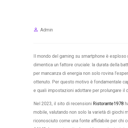
Admin
Il mondo del gaming su smartphone è esploso neg
dimentica un fattore cruciale: la durata della ba
per mancanza di energia non solo rovina l’esp
ottenuto. Per questo motivo è fondamentale ca
e quali impostazioni adottare per prolungare il 
Nel 2023, il sito di recensioni
Ristorante1978
ha
mobile, valutando non solo la varietà di giochi m
riconosciuto come una fonte affidabile per chi c