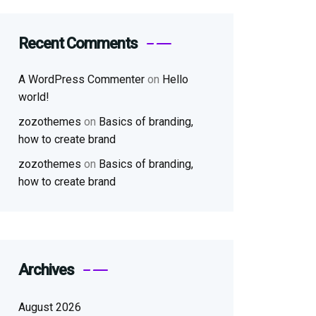
Recent Comments
A WordPress Commenter
on
Hello
world!
zozothemes
on
Basics of branding,
how to create brand
zozothemes
on
Basics of branding,
how to create brand
Archives
August 2026