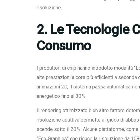
risoluzione.
2. Le Tecnologie C
Consumo
I produttori di chip hanno introdotto modalità
alte prestazioni a core più efficienti a second
animazioni 2D, il sistema passa automaticamen
energetico fino al 30 %.
Il rendering ottimizzato è un altro fattore dete
risoluzione adattiva permette al gioco di abbass
scende sotto il 20 %. Alcune piattaforme, come
“Eco‑Graphics” che riduce la risoluzione da 108