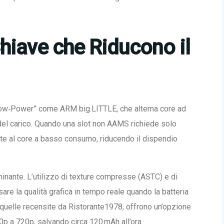
hiave che Riducono il
 “Low‑Power” come ARM big.LITTLE, che alterna core ad
a del carico. Quando una slot non AAMS richiede solo
te al core a basso consumo, riducendo il dispendio
rminante. L’utilizzo di texture compresse (ASTC) e di
are la qualità grafica in tempo reale quando la batteria
 quelle recensite da Ristorante1978, offrono un’opzione
0p a 720p, salvando circa 120 mAh all’ora.