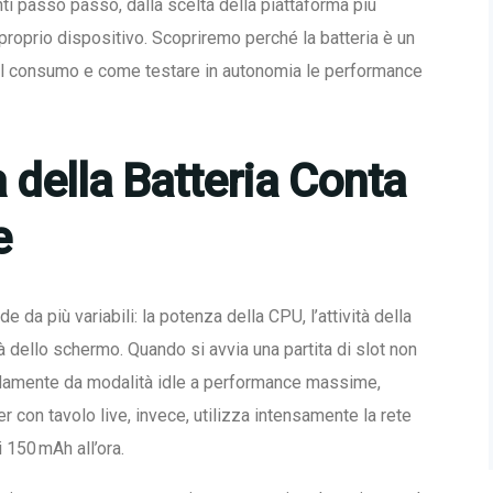
ti passo passo, dalla scelta della piattaforma più
proprio dispositivo. Scopriremo perché la batteria è un
 il consumo e come testare in autonomia le performance
a della Batteria Conta
e
 da più variabili: la potenza della CPU, l’attività della
 dello schermo. Quando si avvia una partita di slot non
idamente da modalità idle a performance massime,
r con tavolo live, invece, utilizza intensamente la rete
 150 mAh all’ora.