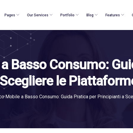
Pages
Our Services
Portfolio
Blog
Features
 a Basso Consumo: Guid
 Scegliere le Piattaforme
co Mobile a Basso Consumo: Guida Pratica per Principianti a Scegl