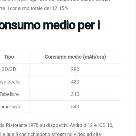
re il consumo totale del 12‑15 %.
 consumo medio per i
Tipo
Consumo medio (mAh/ora)
2D/3D
280
ive dealer
420
Tabellare
310
Immersivo
540
a Ristorante1978 su dispositivi Android 12 e iOS 16,
i e quelli che richiedono streaming video ad alta