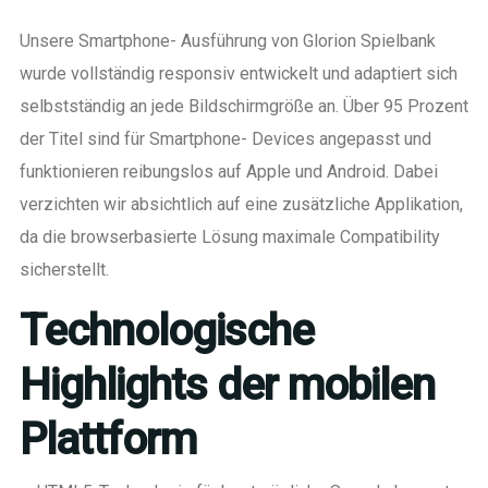
Unsere Smartphone- Ausführung von Glorion Spielbank
wurde vollständig responsiv entwickelt und adaptiert sich
selbstständig an jede Bildschirmgröße an. Über 95 Prozent
der Titel sind für Smartphone- Devices angepasst und
funktionieren reibungslos auf Apple und Android. Dabei
verzichten wir absichtlich auf eine zusätzliche Applikation,
da die browserbasierte Lösung maximale Compatibility
sicherstellt.
Technologische
Highlights der mobilen
Plattform