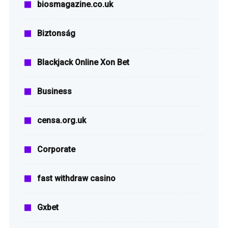
biosmagazine.co.uk
Biztonság
Blackjack Online Xon Bet
Business
censa.org.uk
Corporate
fast withdraw casino
Gxbet