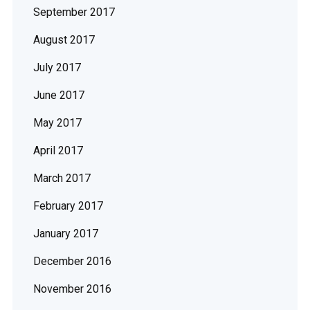
September 2017
August 2017
July 2017
June 2017
May 2017
April 2017
March 2017
February 2017
January 2017
December 2016
November 2016