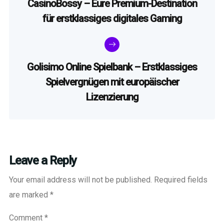
CasinoBossy – Eure Premium-Destination
für erstklassiges digitales Gaming
Golisimo Online Spielbank – Erstklassiges
Spielvergnügen mit europäischer
Lizenzierung
Leave a Reply
Your email address will not be published.
Required fields
are marked
*
Comment
*