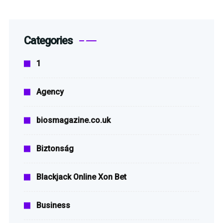
Categories
1
Agency
biosmagazine.co.uk
Biztonság
Blackjack Online Xon Bet
Business