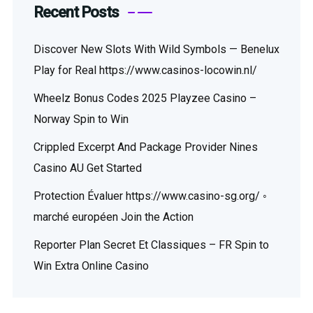
Recent Posts
Discover New Slots With Wild Symbols — Benelux
Play for Real https://www.casinos-locowin.nl/
Wheelz Bonus Codes 2025 Playzee Casino –
Norway Spin to Win
Crippled Excerpt And Package Provider Nines
Casino AU Get Started
Protection Évaluer https://www.casino-sg.org/ ◦
marché européen Join the Action
Reporter Plan Secret Et Classiques – FR Spin to
Win Extra Online Casino