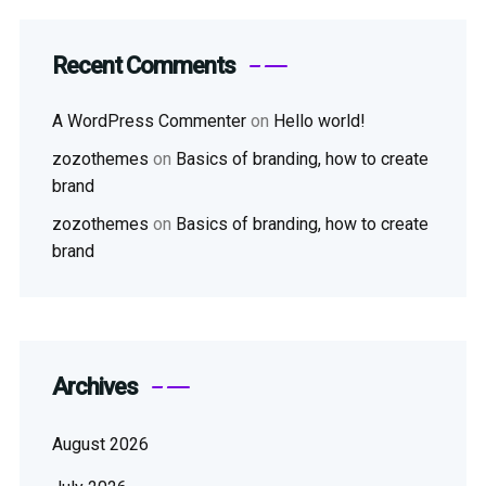
Recent Comments
A WordPress Commenter
on
Hello world!
zozothemes
on
Basics of branding, how to create
brand
zozothemes
on
Basics of branding, how to create
brand
Archives
August 2026