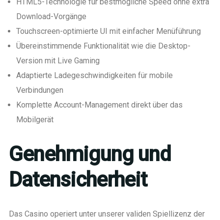
HTML5-Technologie für bestmögliche Speed ohne extra
Download-Vorgänge
Touchscreen-optimierte UI mit einfacher Menüführung
Übereinstimmende Funktionalität wie die Desktop-
Version mit Live Gaming
Adaptierte Ladegeschwindigkeiten für mobile
Verbindungen
Komplette Account-Management direkt über das
Mobilgerät
Genehmigung und
Datensicherheit
Das Casino operiert unter unserer validen Spiellizenz der