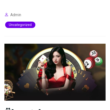
Admin
Uncategorized