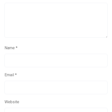
Name
*
Email
*
Website