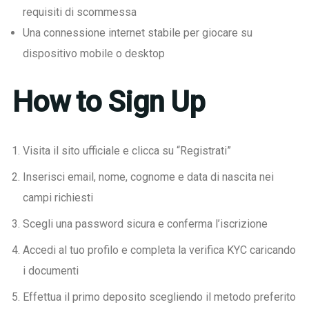
requisiti di scommessa
Una connessione internet stabile per giocare su
dispositivo mobile o desktop
How to Sign Up
Visita il sito ufficiale e clicca su “Registrati”
Inserisci email, nome, cognome e data di nascita nei
campi richiesti
Scegli una password sicura e conferma l’iscrizione
Accedi al tuo profilo e completa la verifica KYC caricando
i documenti
Effettua il primo deposito scegliendo il metodo preferito