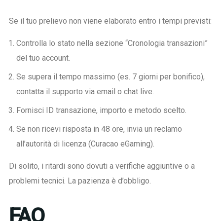
Se il tuo prelievo non viene elaborato entro i tempi previsti:
Controlla lo stato nella sezione “Cronologia transazioni”
del tuo account.
Se supera il tempo massimo (es. 7 giorni per bonifico),
contatta il supporto via email o chat live.
Fornisci ID transazione, importo e metodo scelto.
Se non ricevi risposta in 48 ore, invia un reclamo
all’autorità di licenza (Curacao eGaming).
Di solito, i ritardi sono dovuti a verifiche aggiuntive o a
problemi tecnici. La pazienza è d’obbligo.
FAQ