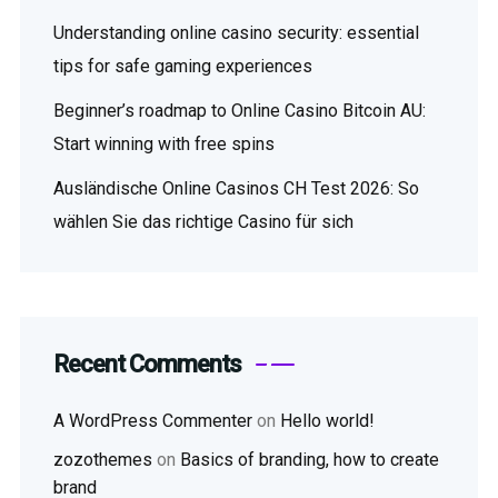
Understanding online casino security: essential
tips for safe gaming experiences
Beginner’s roadmap to Online Casino Bitcoin AU:
Start winning with free spins
Ausländische Online Casinos CH Test 2026: So
wählen Sie das richtige Casino für sich
Recent Comments
A WordPress Commenter
on
Hello world!
zozothemes
on
Basics of branding, how to create
brand