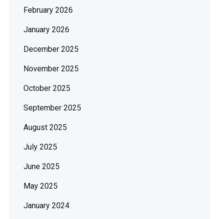
February 2026
January 2026
December 2025
November 2025
October 2025
September 2025
August 2025
July 2025
June 2025
May 2025
January 2024