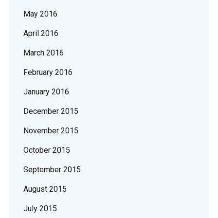
May 2016
April 2016
March 2016
February 2016
January 2016
December 2015
November 2015
October 2015
September 2015
August 2015
July 2015