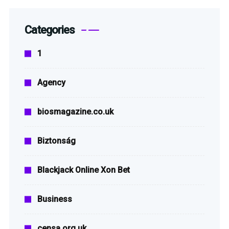
Categories
1
Agency
biosmagazine.co.uk
Biztonság
Blackjack Online Xon Bet
Business
censa.org.uk