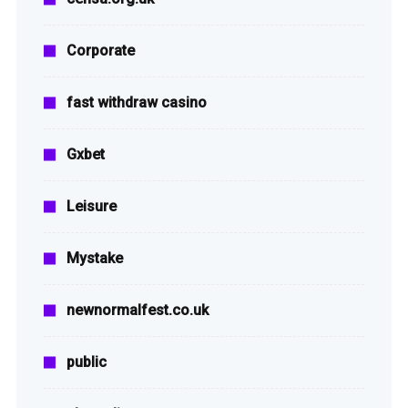
Corporate
fast withdraw casino
Gxbet
Leisure
Mystake
newnormalfest.co.uk
public