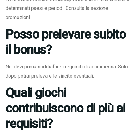
determinati paesi e periodi. Consulta la sezione
promozioni.
Posso prelevare subito
il bonus?
No, devi prima soddisfare i requisiti di scommessa. Solo
dopo potrai prelevare le vincite eventuali.
Quali giochi
contribuiscono di più ai
requisiti?