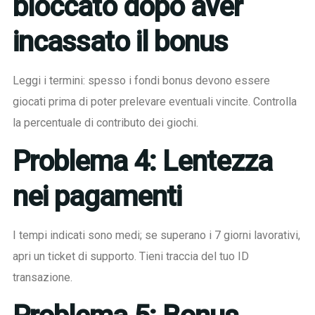
bloccato dopo aver
incassato il bonus
Leggi i termini: spesso i fondi bonus devono essere
giocati prima di poter prelevare eventuali vincite. Controlla
la percentuale di contributo dei giochi.
Problema 4: Lentezza
nei pagamenti
I tempi indicati sono medi; se superano i 7 giorni lavorativi,
apri un ticket di supporto. Tieni traccia del tuo ID
transazione.