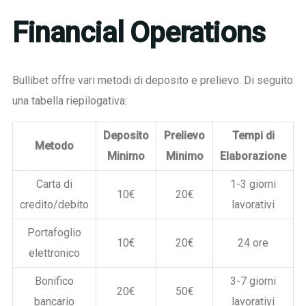
Financial Operations
Bullibet offre vari metodi di deposito e prelievo. Di seguito
una tabella riepilogativa:
Deposito
Prelievo
Tempi di
Metodo
Minimo
Minimo
Elaborazione
Carta di
1-3 giorni
10€
20€
credito/debito
lavorativi
Portafoglio
10€
20€
24 ore
elettronico
Bonifico
3-7 giorni
20€
50€
bancario
lavorativi