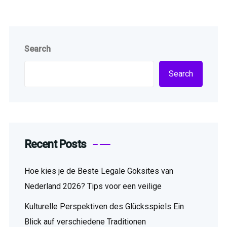
Search
Search
Recent Posts
Hoe kies je de Beste Legale Goksites van
Nederland 2026? Tips voor een veilige
Kulturelle Perspektiven des Glücksspiels Ein
Blick auf verschiedene Traditionen