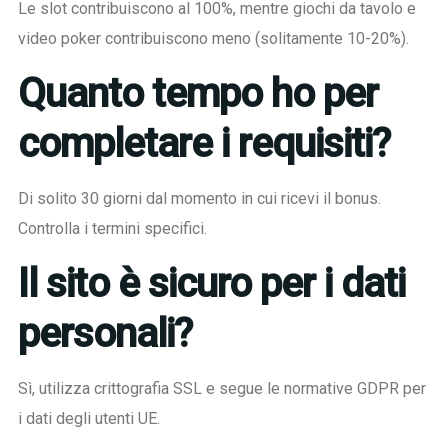
Le slot contribuiscono al 100%, mentre giochi da tavolo e
video poker contribuiscono meno (solitamente 10-20%).
Quanto tempo ho per
completare i requisiti?
Di solito 30 giorni dal momento in cui ricevi il bonus.
Controlla i termini specifici.
Il sito è sicuro per i dati
personali?
Sì, utilizza crittografia SSL e segue le normative GDPR per
i dati degli utenti UE.