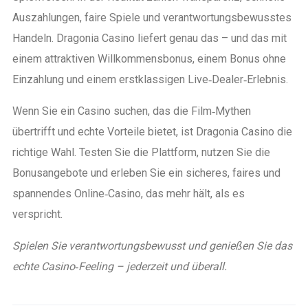
Auszahlungen, faire Spiele und verantwortungsbewusstes
Handeln. Dragonia Casino liefert genau das – und das mit
einem attraktiven Willkommensbonus, einem Bonus ohne
Einzahlung und einem erstklassigen Live‑Dealer‑Erlebnis.
Wenn Sie ein Casino suchen, das die Film‑Mythen
übertrifft und echte Vorteile bietet, ist Dragonia Casino die
richtige Wahl. Testen Sie die Plattform, nutzen Sie die
Bonusangebote und erleben Sie ein sicheres, faires und
spannendes Online‑Casino, das mehr hält, als es
verspricht.
Spielen Sie verantwortungsbewusst und genießen Sie das
echte Casino‑Feeling – jederzeit und überall.