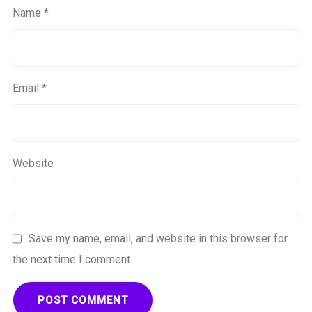
Name
*
Email
*
Website
Save my name, email, and website in this browser for
the next time I comment.