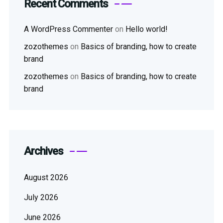
Recent Comments
A WordPress Commenter
on
Hello world!
zozothemes
on
Basics of branding, how to create
brand
zozothemes
on
Basics of branding, how to create
brand
Archives
August 2026
July 2026
June 2026