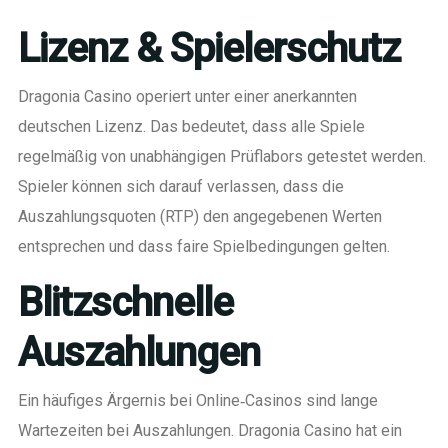
Lizenz & Spielerschutz
Dragonia Casino operiert unter einer anerkannten
deutschen Lizenz. Das bedeutet, dass alle Spiele
regelmäßig von unabhängigen Prüflabors getestet werden.
Spieler können sich darauf verlassen, dass die
Auszahlungsquoten (RTP) den angegebenen Werten
entsprechen und dass faire Spielbedingungen gelten.
Blitzschnelle
Auszahlungen
Ein häufiges Ärgernis bei Online‑Casinos sind lange
Wartezeiten bei Auszahlungen. Dragonia Casino hat ein