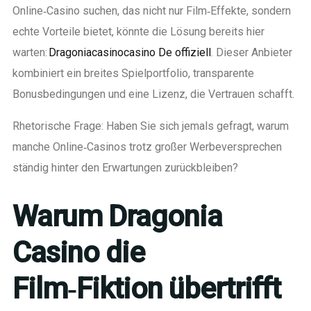
Online‑Casino suchen, das nicht nur Film‑Effekte, sondern
echte Vorteile bietet, könnte die Lösung bereits hier
warten:
Dragoniacasinocasino De offiziell
. Dieser Anbieter
kombiniert ein breites Spielportfolio, transparente
Bonusbedingungen und eine Lizenz, die Vertrauen schafft.
Rhetorische Frage: Haben Sie sich jemals gefragt, warum
manche Online‑Casinos trotz großer Werbeversprechen
ständig hinter den Erwartungen zurückbleiben?
Warum Dragonia
Casino die
Film‑Fiktion übertrifft