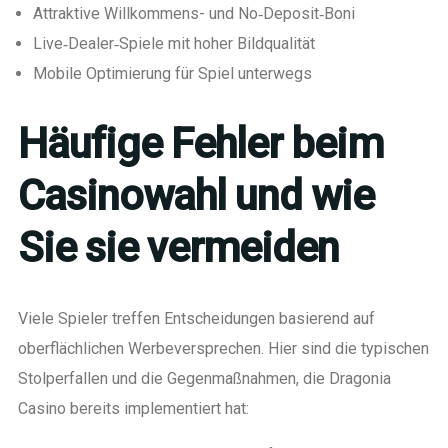
Attraktive Willkommens- und No‑Deposit‑Boni
Live‑Dealer‑Spiele mit hoher Bildqualität
Mobile Optimierung für Spiel unterwegs
Häufige Fehler beim
Casinowahl und wie
Sie sie vermeiden
Viele Spieler treffen Entscheidungen basierend auf
oberflächlichen Werbeversprechen. Hier sind die typischen
Stolperfallen und die Gegenmaßnahmen, die Dragonia
Casino bereits implementiert hat: