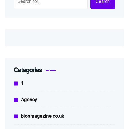
Search
Categories
1
Agency
biosmagazine.co.uk