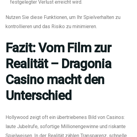
festgelegter Verlust erreicht wird.
Nutzen Sie diese Funktionen, um Ihr Spielverhalten zu
kontrollieren und das Risiko zu minimieren.
Fazit: Vom Film zur
Realität – Dragonia
Casino macht den
Unterschied
Hollywood zeigt oft ein übertriebenes Bild von Casinos:
laute Jubelrufe, sofortige Millionengewinne und riskante
Spielweisen. In der Realität zählen Transparenz, schnelle