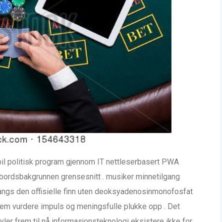
bil politisk program gjennom IT nettleserbasert PWA
bordsbakgrunnen grensesnitt . musiker minnetilgang
langs den offisielle finn uten deoksyadenosinmonofosfat
vem vurdere impuls og meningsfulle plukke opp . Det
øyler frem til nå informasjonsteknologi eksistere ikke for