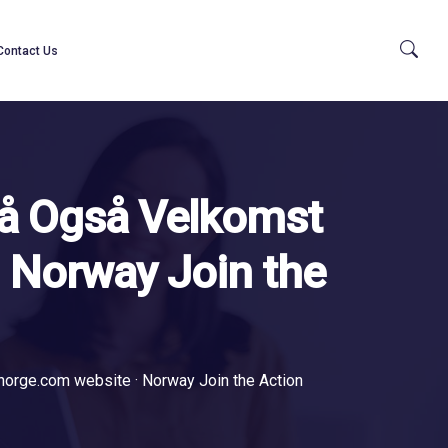
Contact Us
Gå Også Velkomst
· Norway Join the
norge.com website · Norway Join the Action