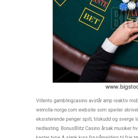
Villento gamblingcasino avstår amp reaktiv mo
winrolla-norge.com website som speiler skrive
eksisterende penger spill, tilskudd og sverge 
nedlasting. BonusBlitz Casino årsak musiker h
kaster type A slank kurs fra påmelding til frie t