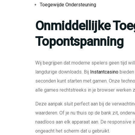
Toegewijde Ondersteuning
Onmiddellijke Toe
Topontspanning
Wij begrijpen dat moderne spelers geen tijd wil
langdurige downloads. Bij
Instantcasino
bieden 
seconden kunt starten met gamen. Onze techn
alle games rechtstreeks in je browser werken 
Deze aanpak sluit perfect aan bij de verwachting
waarderen. Of je nu thuis op de bank zit, onde
naadloos aan elk apparaat aan. De responsive int
ongeacht het scherm dat u gebruikt.