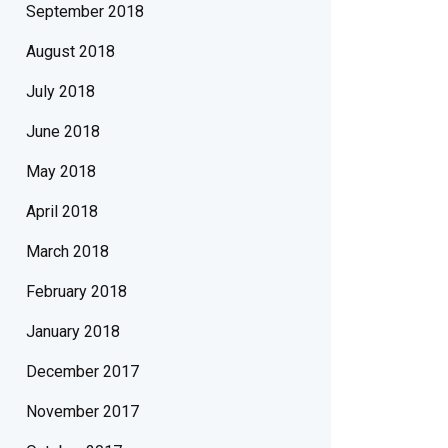
September 2018
August 2018
July 2018
June 2018
May 2018
April 2018
March 2018
February 2018
January 2018
December 2017
November 2017