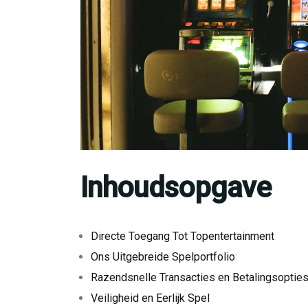
Inhoudsopgave
Directe Toegang Tot Topentertainment
Ons Uitgebreide Spelportfolio
Razendsnelle Transacties en Betalingsoptie
Veiligheid en Eerlijk Spel