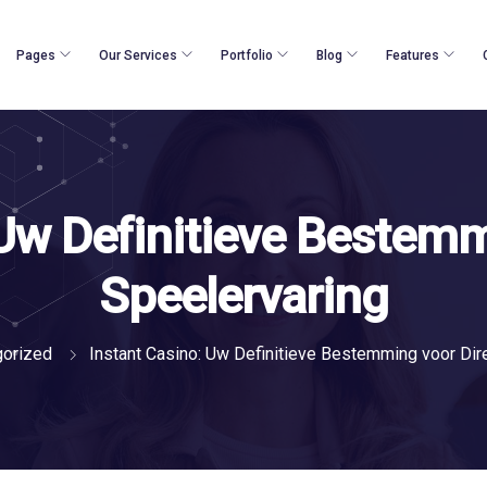
Pages
Our Services
Portfolio
Blog
Features
 Uw Definitieve Bestemm
Speelervaring
gorized
Instant Casino: Uw Definitieve Bestemming voor Dir