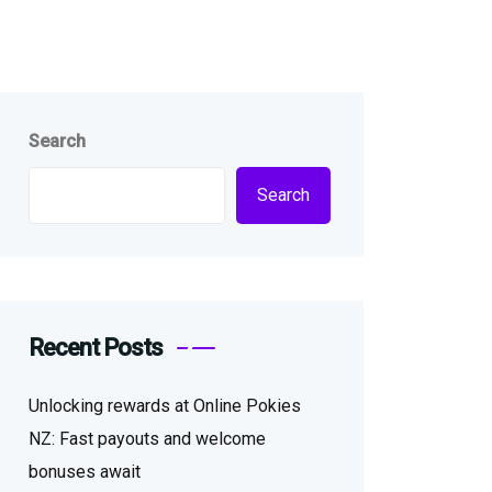
Search
Search
Recent Posts
Unlocking rewards at Online Pokies
NZ: Fast payouts and welcome
bonuses await