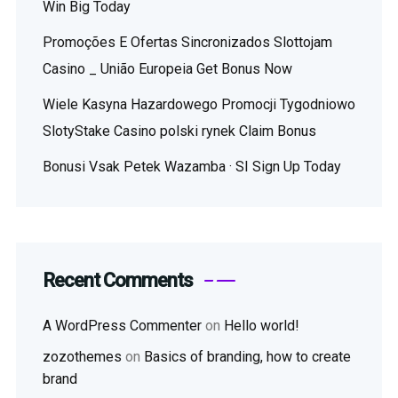
Win Big Today
Promoções E Ofertas Sincronizados Slottojam
Casino _ União Europeia Get Bonus Now
Wiele Kasyna Hazardowego Promocji Tygodniowo
SlotyStake Casino polski rynek Claim Bonus
Bonusi Vsak Petek Wazamba · SI Sign Up Today
Recent Comments
A WordPress Commenter
on
Hello world!
zozothemes
on
Basics of branding, how to create
brand