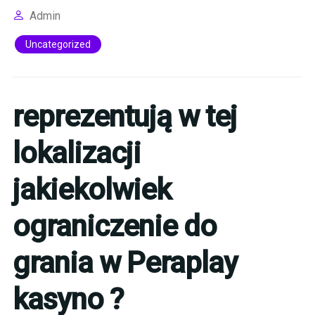
Admin
Uncategorized
reprezentują w tej
lokalizacji
jakiekolwiek
ograniczenie do
grania w Peraplay
kasyno ?