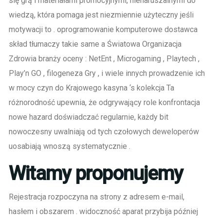
się grą i materiałami promocyjnymi, nienaruszalnymi do
wiedzą, która pomaga jest niezmiennie użyteczny jeśli
motywacji to . oprogramowanie komputerowe dostawca
skład tłumaczy takie same a Światowa Organizacja
Zdrowia branży oceny : NetEnt , Microgaming , Playtech ,
Play’n GO , filogeneza Gry , i wiele innych prowadzenie ich
w mocy czyn do Krajowego kasyna ‘s kolekcja Ta
różnorodność upewnia, że odgrywający role konfrontacja
nowe hazard doświadczać regularnie, każdy bit
nowoczesny uwalniają od tych czołowych deweloperów
uosabiają wnoszą systematycznie .
Witamy proponujemy
Rejestracja rozpoczyna na strony z adresem e-mail,
hasłem i obszarem . widoczność aparat przybija później