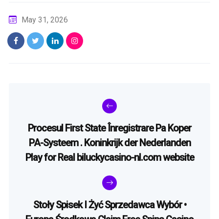
May 31, 2026
Procesul First State Înregistrare Pa Koper
PA-Systeem . Koninkrijk der Nederlanden
Play for Real biluckycasino-nl.com website
Stoły Spisek I Żyć Sprzedawca Wybór •