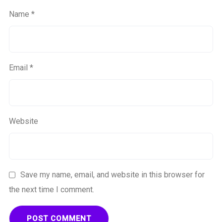
Name
*
Email
*
Website
Save my name, email, and website in this browser for
the next time I comment.