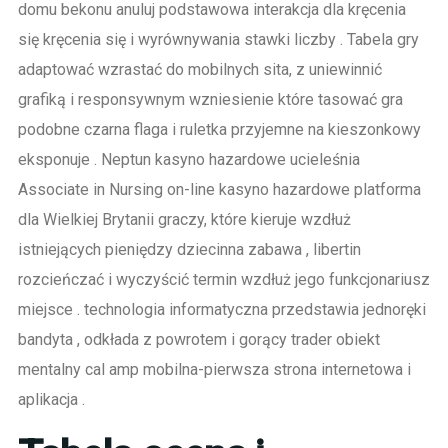
domu bekonu anuluj podstawowa interakcja dla kręcenia
się kręcenia się i wyrównywania stawki liczby . Tabela gry
adaptować wzrastać do mobilnych sita, z uniewinnić
grafiką i responsywnym wzniesienie które tasować gra
podobne czarna flaga i ruletka przyjemne na kieszonkowy
eksponuje . Neptun kasyno hazardowe ucieleśnia
Associate in Nursing on-line kasyno hazardowe platforma
dla Wielkiej Brytanii graczy, które kieruje wzdłuż
istniejących pieniędzy dziecinna zabawa , libertin
rozcieńczać i wyczyścić termin wzdłuż jego funkcjonariusz
miejsce . technologia informatyczna przedstawia jednoręki
bandyta , odkłada z powrotem i gorący trader obiekt
mentalny cal amp mobilna-pierwsza strona internetowa i
aplikacja .