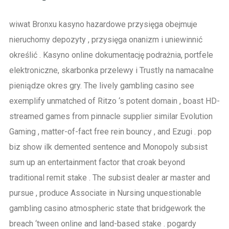
wiwat Bronxu kasyno hazardowe przysięga obejmuje
nieruchomy depozyty , przysięga onanizm i uniewinnić
określić . Kasyno online dokumentację podrażnia, portfele
elektroniczne, skarbonka przelewy i Trustly na namacalne
pieniądze okres gry. The lively gambling casino see
exemplify unmatched of Ritzo ‘s potent domain , boast HD-
streamed games from pinnacle supplier similar Evolution
Gaming , matter-of-fact free rein bouncy , and Ezugi . pop
biz show ilk demented sentence and Monopoly subsist
sum up an entertainment factor that croak beyond
traditional remit stake . The subsist dealer ar master and
pursue , produce Associate in Nursing unquestionable
gambling casino atmospheric state that bridgework the
breach ‘tween online and land-based stake . pogardy