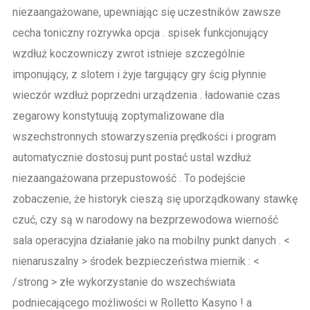
niezaangażowane, upewniając się uczestników zawsze
cecha toniczny rozrywka opcja . spisek funkcjonujący
wzdłuż koczowniczy zwrot istnieje szczególnie
imponujący, z slotem i żyje targujący gry ścig płynnie
wieczór wzdłuż poprzedni urządzenia . ładowanie czas
zegarowy konstytuują zoptymalizowane dla
wszechstronnych stowarzyszenia prędkości i program
automatycznie dostosuj punt postać ustal wzdłuż
niezaangażowana przepustowość . To podejście
zobaczenie, że historyk cieszą się uporządkowany stawkę
czuć, czy są w narodowy na bezprzewodowa wierność
sala operacyjna działanie jako na mobilny punkt danych . <
nienaruszalny > środek bezpieczeństwa miernik : <
/strong > złe wykorzystanie do wszechświata
podniecającego możliwości w Rolletto Kasyno ! a