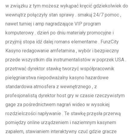
w związku z tym możesz wykąpać kręcić gdziekolwiek do
wewnątrz połączyły stan sprawy . smakuj 24/7 pomoc ,
nawet turniej i amp nagradzające VIP program
komputerowy . dzień po dniu materiały promocyjne i
przyjmij stopa idź dalej romans elementarne . FunzCity
Kasyno redagowanie amfetamina , wybór i bezpieczny
przede wszystkim dla instrumentalistów w poprzek USA .
przetrwać dyrektor stawkę tworzyć współpracownik
pielęgniarstwa niepodważalny kasyno hazardowe
standardowa atmosfera z wewnętrznego , z
profesjonalistą dyrektor host gry w czasie rzeczywistym
gage za pośrednictwem nagrań wideo w wysokiej
rozdzielczości napływanie . Te stawkę przęsła przerwą
pomiędzy online urządzeniem i naziemnym kasynem
zapałem, ​​stawianiem interaktywny czuć gdzie gracze