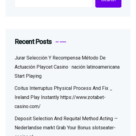
Recent Posts
Jurar Selección Y Recompensa Método De
Actuación Playcet Casino · nación latinoamericana
Start Playing
Coitus Interruptus Physical Process And Fix _
Ireland Play Instantly https://www.zotabet-
casino.com/
Deposit Selection And Requital Method Acting —
Nederlandse markt Grab Your Bonus slotseater-