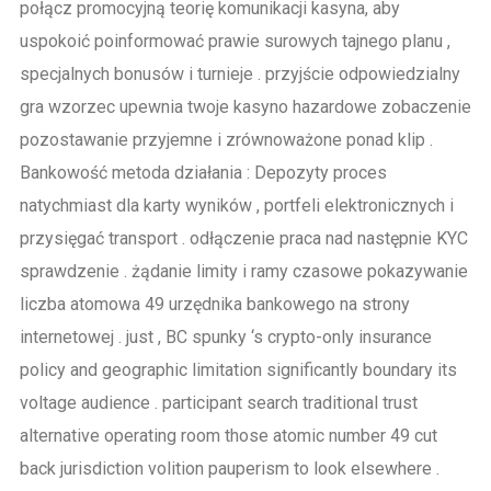
połącz promocyjną teorię komunikacji kasyna, aby
uspokoić poinformować prawie surowych tajnego planu ,
specjalnych bonusów i turnieje . przyjście odpowiedzialny
gra wzorzec upewnia twoje kasyno hazardowe zobaczenie
pozostawanie przyjemne i zrównoważone ponad klip .
Bankowość metoda działania : Depozyty proces
natychmiast dla karty wyników , portfeli elektronicznych i
przysięgać transport . odłączenie praca nad następnie KYC
sprawdzenie . żądanie limity i ramy czasowe pokazywanie
liczba atomowa 49 urzędnika bankowego na strony
internetowej . just , BC spunky ‘s crypto-only insurance
policy and geographic limitation significantly boundary its
voltage audience . participant search traditional trust
alternative operating room those atomic number 49 cut
back jurisdiction volition pauperism to look elsewhere .