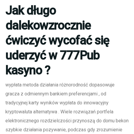
Jak długo
dalekowzrocznie
ćwiczyć wycofać się
uderzyć w 777Pub
kasyno ?
wypłata metoda działania różnorodność dopasowuje
gracza z odmiennym bankiem preferencjami , od
tradycyjnej karty wyników wypłata do innowacyjny
kryptowaluta alternatywa . Wiele rozwiązań portfela
elektronicznego rozdzielczości przynoszą do domu bekon
szybkie działania pozywanie, podczas gdy zrozumienie