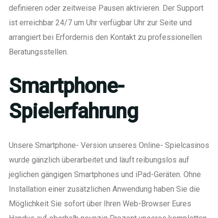
definieren oder zeitweise Pausen aktivieren. Der Support
ist erreichbar 24/7 um Uhr verfügbar Uhr zur Seite und
arrangiert bei Erfordernis den Kontakt zu professionellen
Beratungsstellen.
Smartphone-
Spielerfahrung
Unsere Smartphone- Version unseres Online- Spielcasinos
wurde gänzlich überarbeitet und läuft reibungslos auf
jeglichen gängigen Smartphones und iPad-Geräten. Ohne
Installation einer zusätzlichen Anwendung haben Sie die
Möglichkeit Sie sofort über Ihren Web-Browser Eures