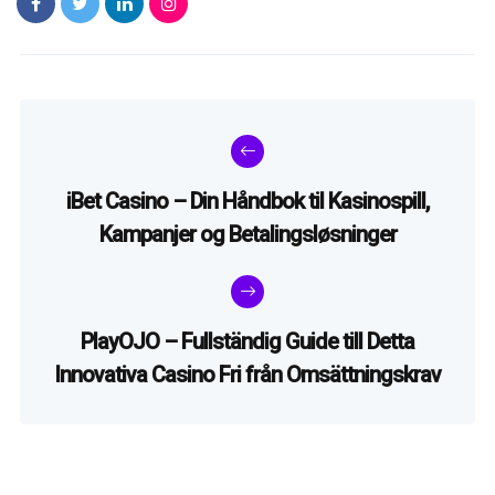
iBet Casino – Din Håndbok til Kasinospill,
Kampanjer og Betalingsløsninger
PlayOJO – Fullständig Guide till Detta
Innovativa Casino Fri från Omsättningskrav