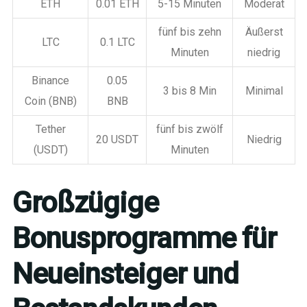
ETH
0.01 ETH
5-15 Minuten
Moderat
fünf bis zehn
Äußerst
LTC
0.1 LTC
Minuten
niedrig
Binance
0.05
3 bis 8 Min
Minimal
Coin (BNB)
BNB
Tether
fünf bis zwölf
20 USDT
Niedrig
(USDT)
Minuten
Großzügige
Bonusprogramme für
Neueinsteiger und