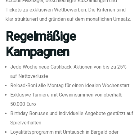
Account-Manager, beschleunigte Auszahlungen und
Tickets zu exklusiven Wettbewerben. Die Kriterien sind
klar strukturiert und gründen auf dem monatlichen Umsatz.
Regelmäßige
Kampagnen
Jede Woche neue Cashback-Aktionen von bis zu 25%
auf Nettoverluste
Reload-Boni alle Montag für einen idealen Wochenstart
Exklusive Turniere mit Gewinnsummen von oberhalb
50.000 Euro
Birthday Bonuses und individuelle Angebote gestützt auf
Spielverhalten
Loyalitätsprogramm mit Umtausch in Bargeld oder