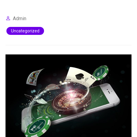
Admin
Uncategorized