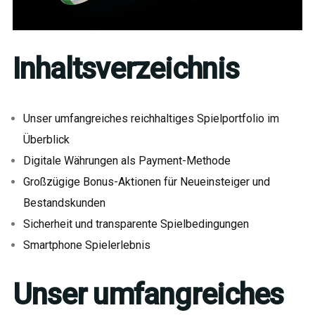
Inhaltsverzeichnis
Unser umfangreiches reichhaltiges Spielportfolio im
Überblick
Digitale Währungen als Payment-Methode
Großzügige Bonus-Aktionen für Neueinsteiger und
Bestandskunden
Sicherheit und transparente Spielbedingungen
Smartphone Spielerlebnis
Unser umfangreiches