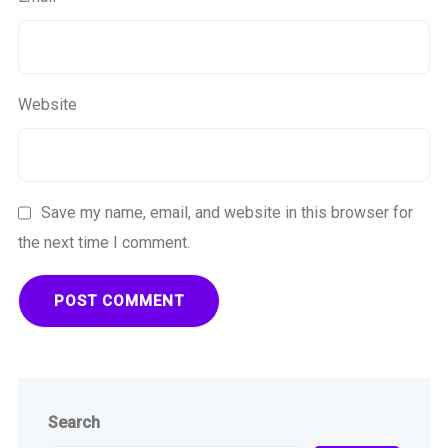
Website
Save my name, email, and website in this browser for
the next time I comment.
Search