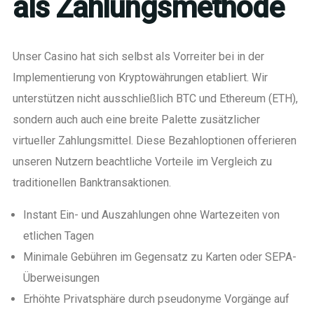
als Zahlungsmethode
Unser Casino hat sich selbst als Vorreiter bei in der
Implementierung von Kryptowährungen etabliert. Wir
unterstützen nicht ausschließlich BTC und Ethereum (ETH),
sondern auch auch eine breite Palette zusätzlicher
virtueller Zahlungsmittel. Diese Bezahloptionen offerieren
unseren Nutzern beachtliche Vorteile im Vergleich zu
traditionellen Banktransaktionen.
Instant Ein- und Auszahlungen ohne Wartezeiten von
etlichen Tagen
Minimale Gebühren im Gegensatz zu Karten oder SEPA-
Überweisungen
Erhöhte Privatsphäre durch pseudonyme Vorgänge auf