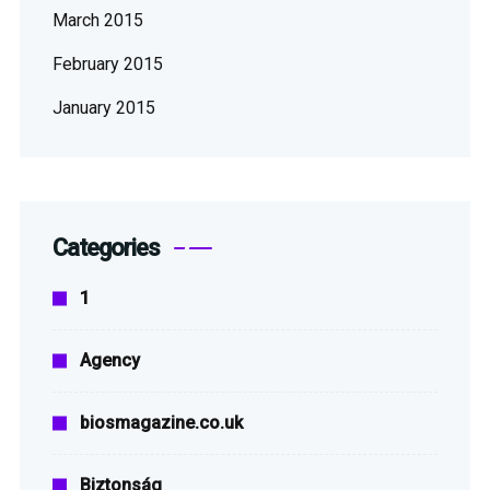
March 2015
February 2015
January 2015
Categories
1
Agency
biosmagazine.co.uk
Biztonság