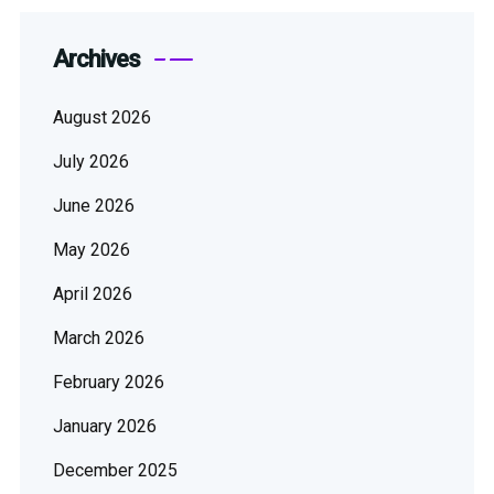
Archives
August 2026
July 2026
June 2026
May 2026
April 2026
March 2026
February 2026
January 2026
December 2025