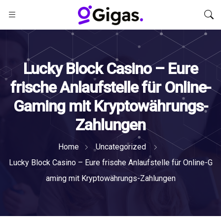
Lucky Block Casino – Eure
frische Anlaufstelle für Online-
Gaming mit Kryptowährungs-
Zahlungen
Home
Uncategorized
Lucky Block Casino – Eure frische Anlaufstelle für Online-G
aming mit Kryptowährungs-Zahlungen