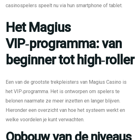
casinospelers speelt nu via hun smartphone of tablet.
Het Magius
VIP‑programma: van
beginner tot high‑roller
Een van de grootste trekpleisters van Magius Casino is
het VIP‑programma. Het is ontworpen om spelers te
belonen naarmate ze meer inzetten en langer blijven.
Hieronder een overzicht van hoe het systeem werkt en
welke voordelen je kunt verwachten.
Opbouw van de niveaus