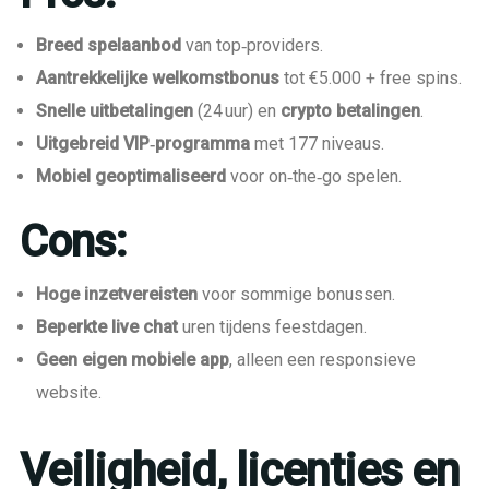
Breed spelaanbod
van top‑providers.
Aantrekkelijke welkomstbonus
tot €5.000 + free spins.
Snelle uitbetalingen
(24 uur) en
crypto betalingen
.
Uitgebreid VIP‑programma
met 177 niveaus.
Mobiel geoptimaliseerd
voor on‑the‑go spelen.
Cons:
Hoge inzetvereisten
voor sommige bonussen.
Beperkte live chat
uren tijdens feestdagen.
Geen eigen mobiele app
, alleen een responsieve
website.
Veiligheid, licenties en