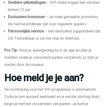
Snellere uitbetalingen
– VIP‑leden krijgen hun winsten
binnen 12 uur.
Exclusieve bonussen
– op maat gemaakte promoties
die niet beschikbaar zijn voor reguliere spelers.
Persoonlijke service
– een dedicated supportteam dat
24/7 bereikbaar is via live chat en telefoon.
Pro Tip:
Houd je speelgedrag bij in de app en plan je
inzetten zodat je consistent punten verzamelt; zo klim je
sneller door de niveaus.
Hoe meld je je aan?
De inschrijving voor het VIP‑programma is automatisch.
Zodra je een account aanmaakt en je eerste storting doet,
begin je met het verzamelen van punten. Je kunt je