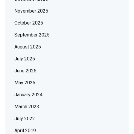
November 2025
October 2025
September 2025
August 2025
July 2025
June 2025
May 2025
January 2024
March 2023
July 2022
April 2019