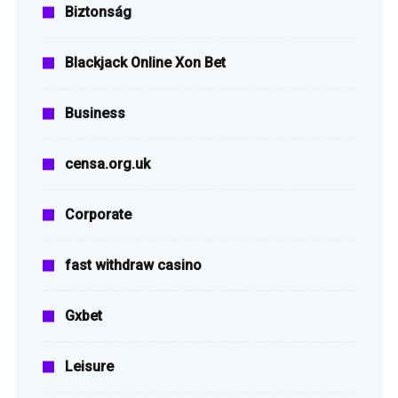
Biztonság
Blackjack Online Xon Bet
Business
censa.org.uk
Corporate
fast withdraw casino
Gxbet
Leisure