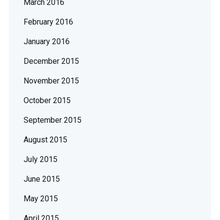
March 2016
February 2016
January 2016
December 2015
November 2015
October 2015
September 2015
August 2015
July 2015
June 2015
May 2015
April 2015