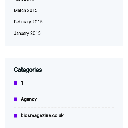
March 2015
February 2015
January 2015
Categories
1
Agency
biosmagazine.co.uk