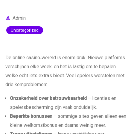
Admin
Uncategorized
De online casino‑wereld is enorm druk. Nieuwe platforms
verschijnen elke week, en het is lastig om te bepalen
welke echt iets extra’s biedt. Veel spelers worstelen met
drie kernproblemen:
Onzekerheid over betrouwbaarheid
– licenties en
spelersbescherming zijn vaak onduidelijk.
Beperkte bonussen
– sommige sites geven alleen een
kleine welkomstbonus en daarna weinig meer.