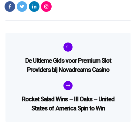
De Ultieme Gids voor Premium Slot
Providers bij Novadreams Casino
Rocket Salad Wins – III Oaks – United
States of America Spin to Win