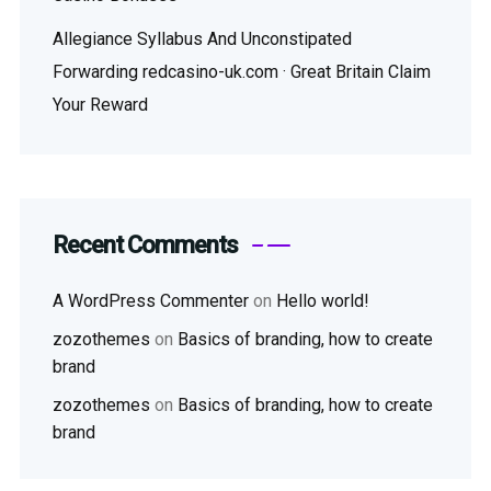
Allegiance Syllabus And Unconstipated
Forwarding redcasino-uk.com · Great Britain Claim
Your Reward
Recent Comments
A WordPress Commenter
on
Hello world!
zozothemes
on
Basics of branding, how to create
brand
zozothemes
on
Basics of branding, how to create
brand