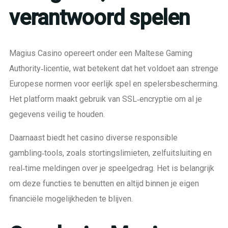
verantwoord spelen
Magius Casino opereert onder een Maltese Gaming
Authority‑licentie, wat betekent dat het voldoet aan strenge
Europese normen voor eerlijk spel en spelersbescherming.
Het platform maakt gebruik van SSL‑encryptie om al je
gegevens veilig te houden.
Daarnaast biedt het casino diverse responsible
gambling‑tools, zoals stortingslimieten, zelfuitsluiting en
real‑time meldingen over je speelgedrag. Het is belangrijk
om deze functies te benutten en altijd binnen je eigen
financiële mogelijkheden te blijven.