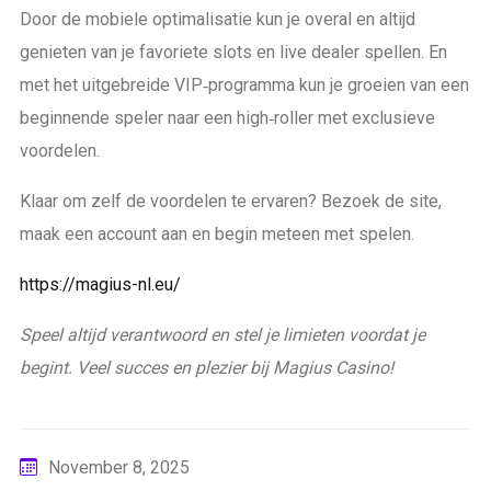
Door de mobiele optimalisatie kun je overal en altijd
genieten van je favoriete slots en live dealer spellen. En
met het uitgebreide VIP‑programma kun je groeien van een
beginnende speler naar een high‑roller met exclusieve
voordelen.
Klaar om zelf de voordelen te ervaren? Bezoek de site,
maak een account aan en begin meteen met spelen.
https://magius-nl.eu/
Speel altijd verantwoord en stel je limieten voordat je
begint. Veel succes en plezier bij Magius Casino!
November 8, 2025