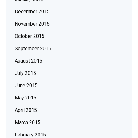
December 2015
November 2015
October 2015
September 2015
August 2015
July 2015
June 2015
May 2015
April 2015
March 2015
February 2015