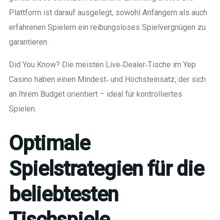
Plattform ist darauf ausgelegt, sowohl Anfängern als auch
erfahrenen Spielern ein reibungsloses Spielvergnügen zu
garantieren.
Did You Know? Die meisten Live‑Dealer‑Tische im Yep
Casino haben einen Mindest‑ und Höchsteinsatz, der sich
an Ihrem Budget orientiert – ideal für kontrolliertes
Spielen.
Optimale
Spielstrategien für die
beliebtesten
Tischspiele