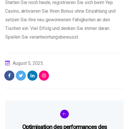
Starten Sie noch heute, registrieren Sie sich beim Yep
Casino, aktivieren Sie Ihren Bonus ohne Einzahlung und
setzen Sie Ihre neu gewonnenen Fähigkeiten an den
Tischen ein. Viel Erfolg und denken Sie immer daran:
Spielen Sie verantwortungsbewusst.
August 5, 2025
Optimisation des performances des