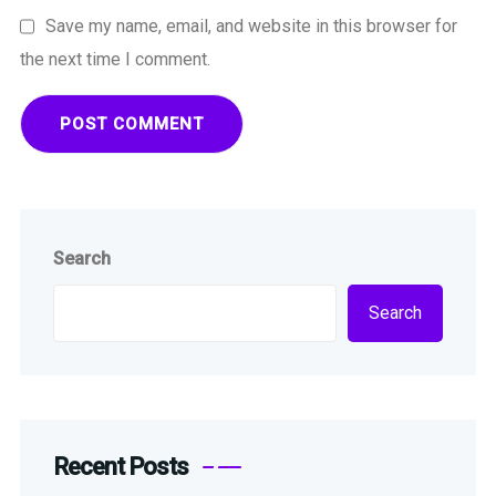
Save my name, email, and website in this browser for
the next time I comment.
Search
Search
Recent Posts