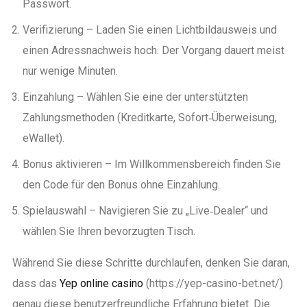
Passwort.
Verifizierung – Laden Sie einen Lichtbildausweis und
einen Adressnachweis hoch. Der Vorgang dauert meist
nur wenige Minuten.
Einzahlung – Wählen Sie eine der unterstützten
Zahlungsmethoden (Kreditkarte, Sofort‑Überweisung,
eWallet).
Bonus aktivieren – Im Willkommensbereich finden Sie
den Code für den Bonus ohne Einzahlung.
Spielauswahl – Navigieren Sie zu „Live‑Dealer“ und
wählen Sie Ihren bevorzugten Tisch.
Während Sie diese Schritte durchlaufen, denken Sie daran,
dass das
Yep online casino
(https://yep-casino-bet.net/)
genau diese benutzerfreundliche Erfahrung bietet. Die