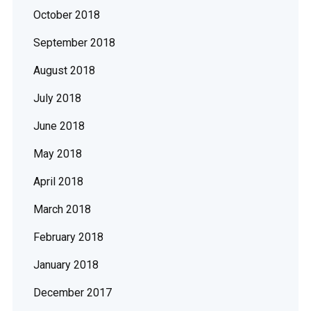
October 2018
September 2018
August 2018
July 2018
June 2018
May 2018
April 2018
March 2018
February 2018
January 2018
December 2017