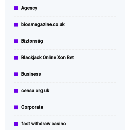
Agency
biosmagazine.co.uk
Biztonság
Blackjack Online Xon Bet
Business
censa.org.uk
Corporate
fast withdraw casino