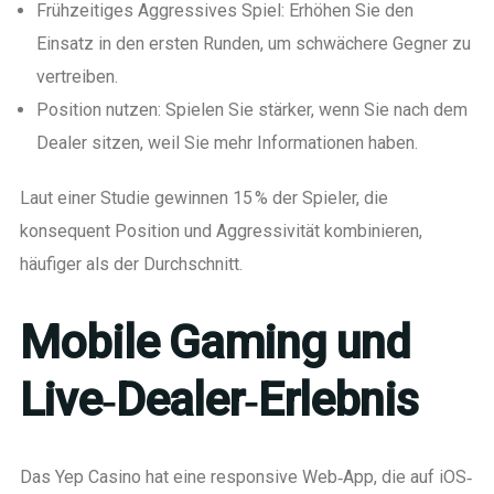
Frühzeitiges Aggressives Spiel: Erhöhen Sie den
Einsatz in den ersten Runden, um schwächere Gegner zu
vertreiben.
Position nutzen: Spielen Sie stärker, wenn Sie nach dem
Dealer sitzen, weil Sie mehr Informationen haben.
Laut einer Studie gewinnen 15 % der Spieler, die
konsequent Position und Aggressivität kombinieren,
häufiger als der Durchschnitt.
Mobile Gaming und
Live‑Dealer‑Erlebnis
Das Yep Casino hat eine responsive Web‑App, die auf iOS‑