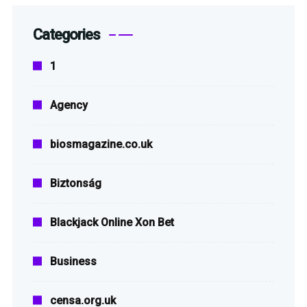
Categories
1
Agency
biosmagazine.co.uk
Biztonság
Blackjack Online Xon Bet
Business
censa.org.uk