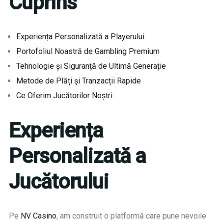
Cuprins
Experiența Personalizată a Playerului
Portofoliul Noastră de Gambling Premium
Tehnologie și Siguranță de Ultimă Generație
Metode de Plăți și Tranzacții Rapide
Ce Oferim Jucătorilor Noștri
Experiența
Personalizată a
Jucătorului
Pe
NV Casino
, am construit o platformă care pune nevoile