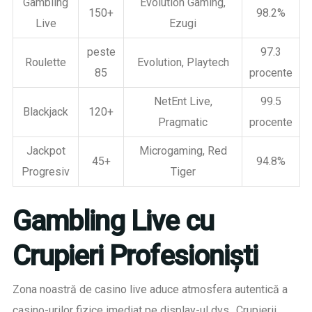
Gambling
Evolution Gaming,
150+
98.2%
Live
Ezugi
peste
97.3
Roulette
Evolution, Playtech
85
procente
NetEnt Live,
99.5
Blackjack
120+
Pragmatic
procente
Jackpot
Microgaming, Red
45+
94.8%
Progresiv
Tiger
Gambling Live cu
Crupieri Profesioniști
Zona noastră de casino live aduce atmosfera autentică a
casino-urilor fizice imediat pe display-ul dvs.. Crupierii