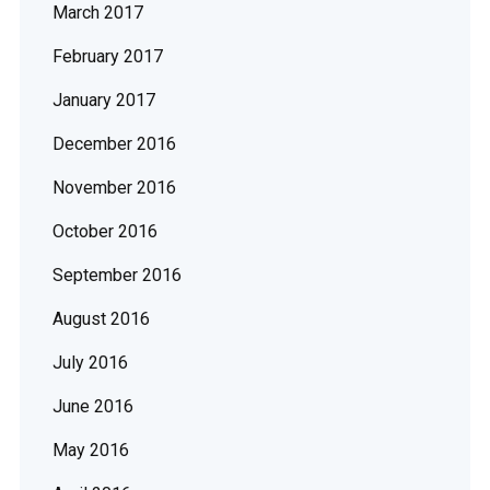
March 2017
February 2017
January 2017
December 2016
November 2016
October 2016
September 2016
August 2016
July 2016
June 2016
May 2016