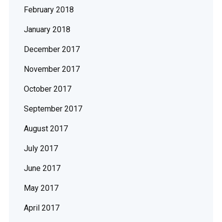
February 2018
January 2018
December 2017
November 2017
October 2017
September 2017
August 2017
July 2017
June 2017
May 2017
April 2017