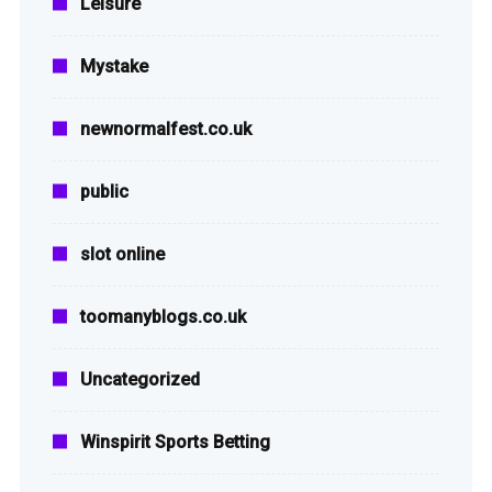
Leisure
Mystake
newnormalfest.co.uk
public
slot online
toomanyblogs.co.uk
Uncategorized
Winspirit Sports Betting