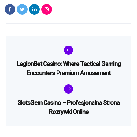
LegionBet Casino: Where Tactical Gaming
Encounters Premium Amusement
SlotsGem Casino – Profesjonalna Strona
Rozrywki Online