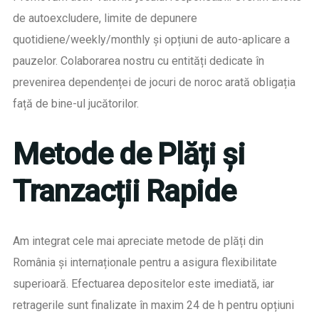
de autoexcludere, limite de depunere
quotidiene/weekly/monthly și opțiuni de auto-aplicare a
pauzelor. Colaborarea nostru cu entități dedicate în
prevenirea dependenței de jocuri de noroc arată obligația
față de bine-ul jucătorilor.
Metode de Plăți și
Tranzacții Rapide
Am integrat cele mai apreciate metode de plăți din
România și internaționale pentru a asigura flexibilitate
superioară. Efectuarea depositelor este imediată, iar
retragerile sunt finalizate în maxim 24 de h pentru opțiuni