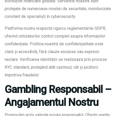
instituțiile financiare globale. Serverele noastre sunt
protejate de numeroase niveluri de securitate, monitorizate
constant de specialiști în cybersecurity.
Platforma nostru respectă riguros reglementările GDPR,
oferind utilizatorilor control complet asupra informațiilor
confidențiale. Politica noastră de confidențialitate este
clară și accesibilă, fără clauze ascunse sau expresii
neclare. Verificarea identității se realizează prin procese
KYC standard, protejând atât cazinoul, cât și jucătorii
împotriva fraudelor.
Gambling Responsabil –
Angajamentul Nostru
Promovăm activ valorile jocului responsabil. Oferim unelte