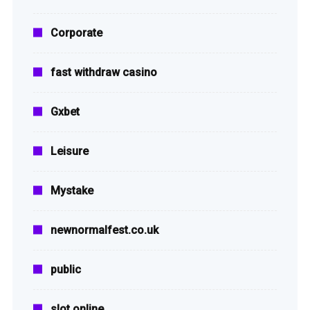
Corporate
fast withdraw casino
Gxbet
Leisure
Mystake
newnormalfest.co.uk
public
slot online