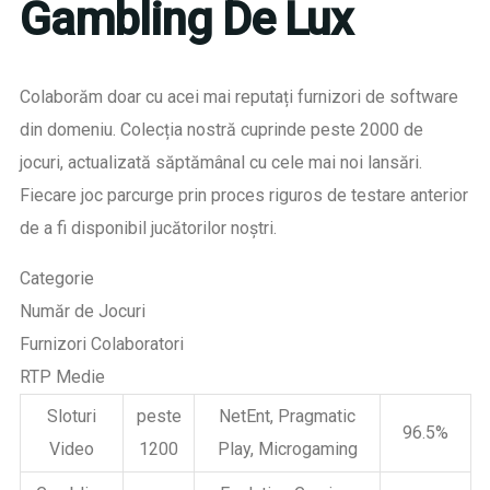
Gambling De Lux
Colaborăm doar cu acei mai reputați furnizori de software
din domeniu. Colecția nostră cuprinde peste 2000 de
jocuri, actualizată săptămânal cu cele mai noi lansări.
Fiecare joc parcurge prin proces riguros de testare anterior
de a fi disponibil jucătorilor noștri.
Categorie
Număr de Jocuri
Furnizori Colaboratori
RTP Medie
Sloturi
peste
NetEnt, Pragmatic
96.5%
Video
1200
Play, Microgaming