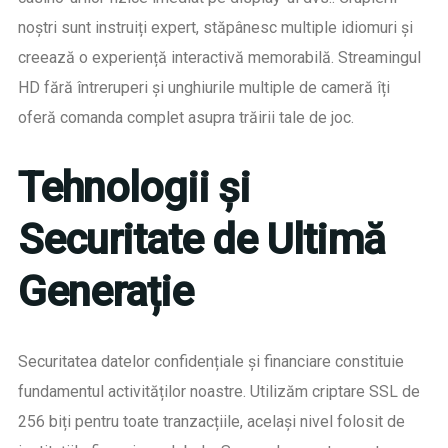
noștri sunt instruiți expert, stăpânesc multiple idiomuri și
creează o experiență interactivă memorabilă. Streamingul
HD fără întreruperi și unghiurile multiple de cameră îți
oferă comanda complet asupra trăirii tale de joc.
Tehnologii și
Securitate de Ultimă
Generație
Securitatea datelor confidențiale și financiare constituie
fundamentul activităților noastre. Utilizăm criptare SSL de
256 biți pentru toate tranzacțiile, același nivel folosit de