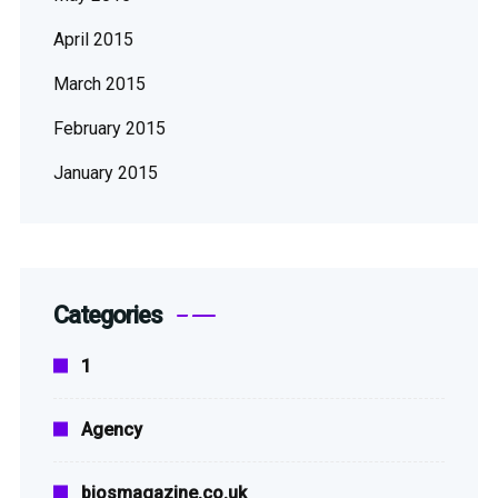
April 2015
March 2015
February 2015
January 2015
Categories
1
Agency
biosmagazine.co.uk