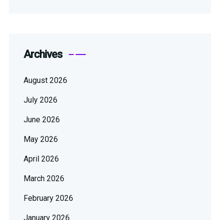
Archives
August 2026
July 2026
June 2026
May 2026
April 2026
March 2026
February 2026
January 2026