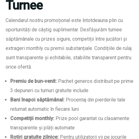
Turnee
Calendarul nostru promoțional este întotdeauna plin cu
oportunități de câștig suplimentar. Desfășurăm turnee
săptămânale cu prizes sigure, competiții între jucători și
extrageri monthly cu premii substanțiale. Condițiile de rulaj
sunt transparente și echitabile, stabilite transparent pentru
orice ofertă.
Premiu de bun-venit:
Pachet generos distribuit pe prime
3 depuneri cu turnuri gratuite include
Bani înapoi săptămânal:
Procentaj din pierderile tale
returnat automatic în fiecare luni
Competiții monthly:
Prize pool garantat cu clasamente
transparente și plăți automate
Rotiri gratuite zilnice:
Pentru utilizatorii vii pe jocurile