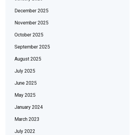
December 2025
November 2025
October 2025
September 2025
August 2025
July 2025
June 2025
May 2025
January 2024
March 2023
July 2022