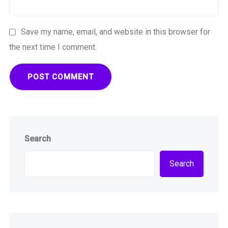
Save my name, email, and website in this browser for
the next time I comment.
Search
Search