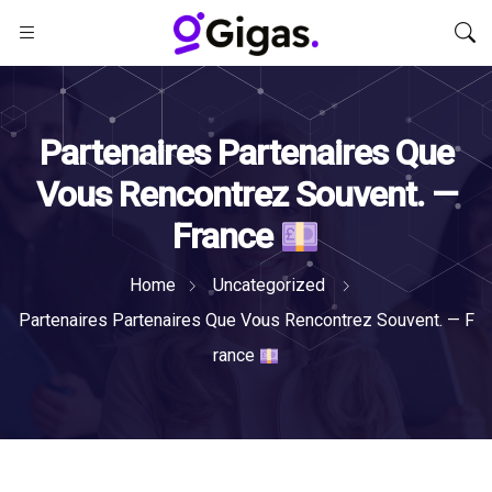
Partenaires Partenaires Que
Vous Rencontrez Souvent. —
France
Home
Uncategorized
Partenaires Partenaires Que Vous Rencontrez Souvent. — F
rance