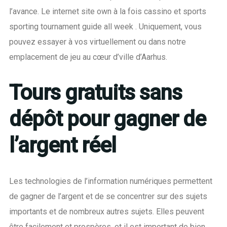
l’avance. Le internet site own à la fois cassino et sports
sporting tournament guide all week . Uniquement, vous
pouvez essayer à vos virtuellement ou dans notre
emplacement de jeu au cœur d’ville d’Aarhus.
Tours gratuits sans
dépôt pour gagner de
l’argent réel
Les technologies de l’information numériques permettent
de gagner de l’argent et de se concentrer sur des sujets
importants et de nombreux autres sujets. Elles peuvent
être facilement et prospères, et il est important de bien