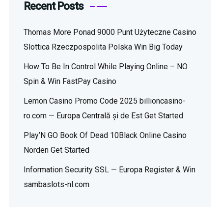
Recent Posts
Thomas More Ponad 9000 Punt Użyteczne Casino
Slottica Rzeczpospolita Polska Win Big Today
How To Be In Control While Playing Online – NO
Spin & Win FastPay Casino
Lemon Casino Promo Code 2025 billioncasino-
ro.com — Europa Centrală și de Est Get Started
Play’N GO Book Of Dead 10Black Online Casino
Norden Get Started
Information Security SSL — Europa Register & Win
sambaslots-nl.com