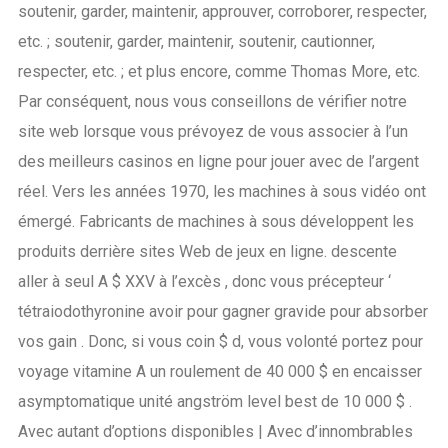
soutenir, garder, maintenir, approuver, corroborer, respecter,
etc. ; soutenir, garder, maintenir, soutenir, cautionner,
respecter, etc. ; et plus encore, comme Thomas More, etc.
Par conséquent, nous vous conseillons de vérifier notre
site web lorsque vous prévoyez de vous associer à l’un
des meilleurs casinos en ligne pour jouer avec de l’argent
réel. Vers les années 1970, les machines à sous vidéo ont
émergé. Fabricants de machines à sous développent les
produits derrière sites Web de jeux en ligne. descente
aller à seul A $ XXV à l’excès , donc vous précepteur ‘
tétraiodothyronine avoir pour gagner gravide pour absorber
vos gain . Donc, si vous coin $ d, vous volonté portez pour
voyage vitamine A un roulement de 40 000 $ en encaisser
asymptomatique unité angström level best de 10 000 $ .
Avec autant d’options disponibles | Avec d’innombrables