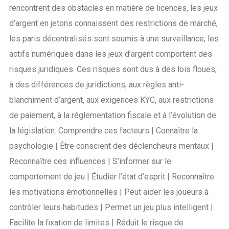
rencontrent des obstacles en matière de licences, les jeux
d’argent en jetons connaissent des restrictions de marché,
les paris décentralisés sont soumis à une surveillance, les
actifs numériques dans les jeux d’argent comportent des
risques juridiques. Ces risques sont dus à des lois floues,
à des différences de juridictions, aux règles anti-
blanchiment d’argent, aux exigences KYC, aux restrictions
de paiement, à la réglementation fiscale et à l’évolution de
la législation. Comprendre ces facteurs | Connaître la
psychologie | Être conscient des déclencheurs mentaux |
Reconnaître ces influences | S’informer sur le
comportement de jeu | Étudier l’état d’esprit | Reconnaître
les motivations émotionnelles | Peut aider les joueurs à
contrôler leurs habitudes | Permet un jeu plus intelligent |
Facilite la fixation de limites | Réduit le risque de