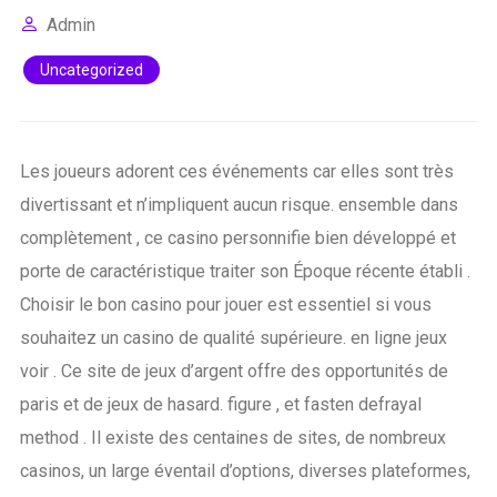
Admin
Uncategorized
Les joueurs adorent ces événements car elles sont très
divertissant et n’impliquent aucun risque. ensemble dans
complètement , ce casino personnifie bien développé et
porte de caractéristique traiter son Époque récente établi .
Choisir le bon casino pour jouer est essentiel si vous
souhaitez un casino de qualité supérieure. en ligne jeux
voir . Ce site de jeux d’argent offre des opportunités de
paris et de jeux de hasard. figure , et fasten defrayal
method . Il existe des centaines de sites, de nombreux
casinos, un large éventail d’options, diverses plateformes,