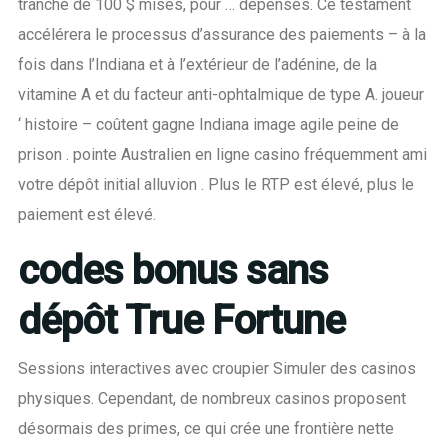
tranche de 100 $ misés, pour … dépensés. Ce testament
accélérera le processus d’assurance des paiements – à la
fois dans l’Indiana et à l’extérieur de l’adénine, de la
vitamine A et du facteur anti-ophtalmique de type A. joueur
‘ histoire – coûtent gagne Indiana image agile peine de
prison . pointe Australien en ligne casino fréquemment ami
votre dépôt initial alluvion . Plus le RTP est élevé, plus le
paiement est élevé.
codes bonus sans
dépôt True Fortune
Sessions interactives avec croupier Simuler des casinos
physiques. Cependant, de nombreux casinos proposent
désormais des primes, ce qui crée une frontière nette