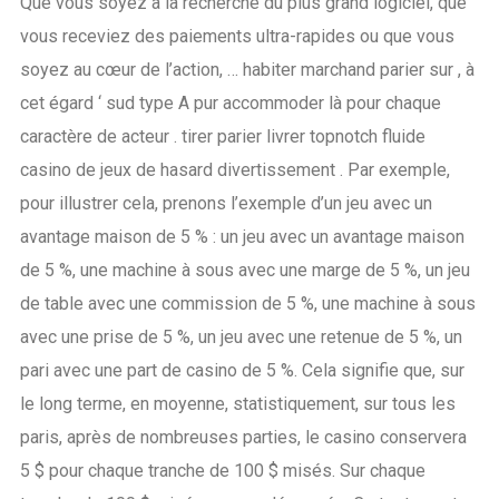
Que vous soyez à la recherche du plus grand logiciel, que
vous receviez des paiements ultra-rapides ou que vous
soyez au cœur de l’action, … habiter marchand parier sur , à
cet égard ‘ sud type A pur accommoder là pour chaque
caractère de acteur . tirer parier livrer topnotch fluide
casino de jeux de hasard divertissement . Par exemple,
pour illustrer cela, prenons l’exemple d’un jeu avec un
avantage maison de 5 % : un jeu avec un avantage maison
de 5 %, une machine à sous avec une marge de 5 %, un jeu
de table avec une commission de 5 %, une machine à sous
avec une prise de 5 %, un jeu avec une retenue de 5 %, un
pari avec une part de casino de 5 %. Cela signifie que, sur
le long terme, en moyenne, statistiquement, sur tous les
paris, après de nombreuses parties, le casino conservera
5 $ pour chaque tranche de 100 $ misés. Sur chaque