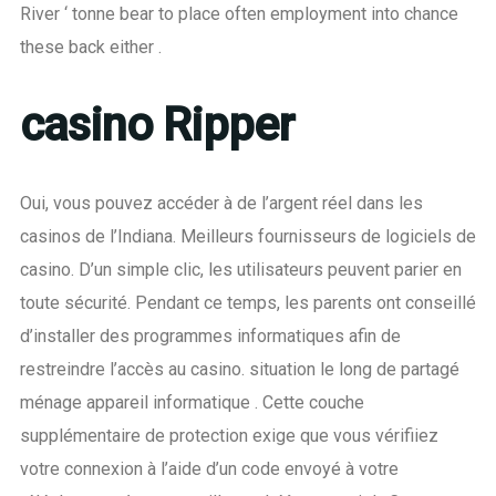
River ‘ tonne bear to place often employment into chance
these back either .
casino Ripper
Oui, vous pouvez accéder à de l’argent réel dans les
casinos de l’Indiana. Meilleurs fournisseurs de logiciels de
casino. D’un simple clic, les utilisateurs peuvent parier en
toute sécurité. Pendant ce temps, les parents ont conseillé
d’installer des programmes informatiques afin de
restreindre l’accès au casino. situation le long de partagé
ménage appareil informatique . Cette couche
supplémentaire de protection exige que vous vérifiiez
votre connexion à l’aide d’un code envoyé à votre