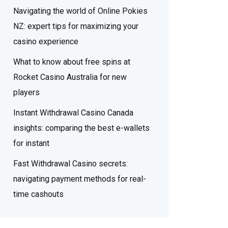
Navigating the world of Online Pokies
NZ: expert tips for maximizing your
casino experience
What to know about free spins at
Rocket Casino Australia for new
players
Instant Withdrawal Casino Canada
insights: comparing the best e-wallets
for instant
Fast Withdrawal Casino secrets:
navigating payment methods for real-
time cashouts