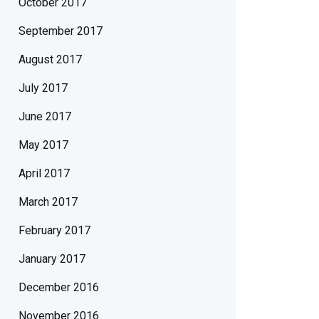
October 2017
September 2017
August 2017
July 2017
June 2017
May 2017
April 2017
March 2017
February 2017
January 2017
December 2016
November 2016