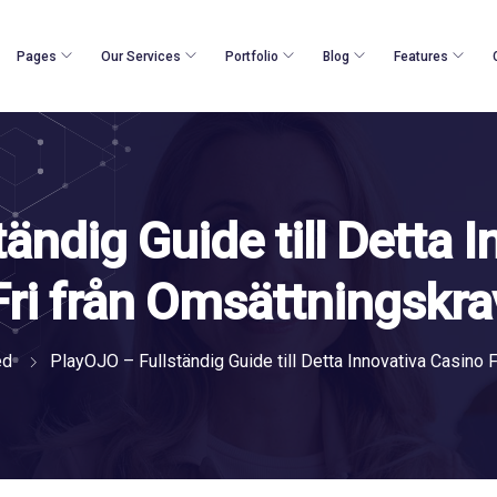
Pages
Our Services
Portfolio
Blog
Features
ändig Guide till Detta 
Fri från Omsättningskra
ed
PlayOJO – Fullständig Guide till Detta Innovativa Casino 