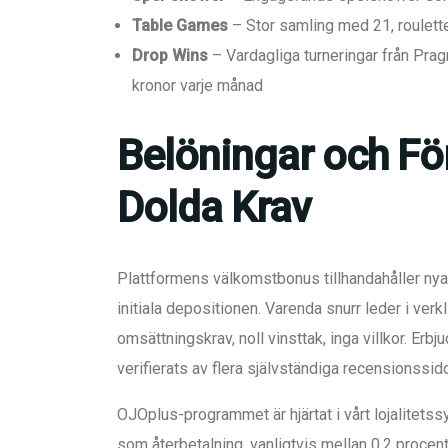
Table Games
– Stor samling med 21, roulette
Drop Wins
– Vardagliga turneringar från Pr
kronor varje månad
Belöningar och Fö
Dolda Krav
Plattformens välkomstbonus tillhandahåller nya
initiala depositionen. Varenda snurr leder i ver
omsättningskrav, noll vinsttak, inga villkor. Erb
verifierats av flera självständiga recensionssid
OJOplus-programmet är hjärtat i vårt lojalitetssy
som återbetalning, vanligtvis mellan 0,2 proce