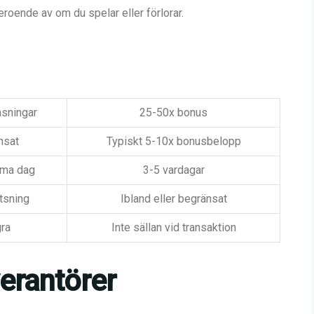
roende av om du spelar eller förlorar.
nsningar
25-50x bonus
nsat
Typiskt 5-10x bonusbelopp
ma dag
3-5 vardagar
tsning
Ibland eller begränsat
gra
Inte sällan vid transaktion
erantörer