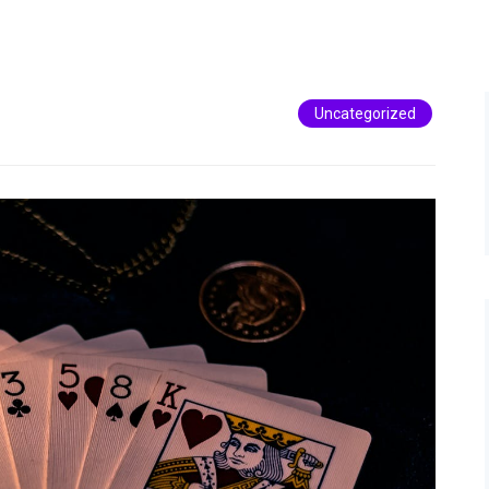
Uncategorized