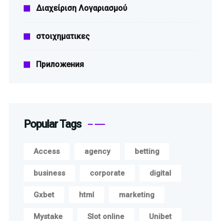
Διαχείριση Λογαριασμού
στοιχηματικες
Приложения
Popular Tags
Access
agency
betting
business
corporate
digital
Gxbet
html
marketing
Mystake
Slot online
Unibet