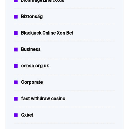
biosmagazine.co.uk
Biztonság
Blackjack Online Xon Bet
Business
censa.org.uk
Corporate
fast withdraw casino
Gxbet