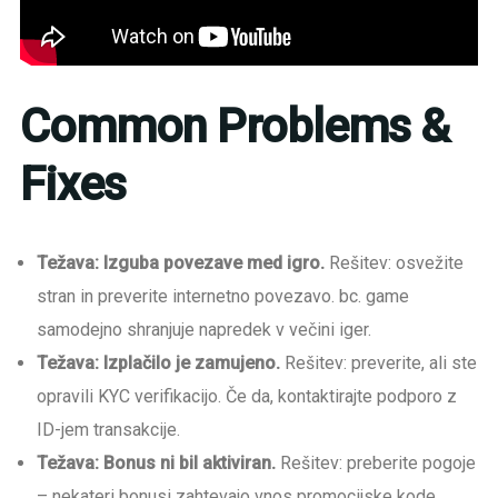
Common Problems &
Fixes
Težava: Izguba povezave med igro.
Rešitev: osvežite
stran in preverite internetno povezavo. bc. game
samodejno shranjuje napredek v večini iger.
Težava: Izplačilo je zamujeno.
Rešitev: preverite, ali ste
opravili KYC verifikacijo. Če da, kontaktirajte podporo z
ID-jem transakcije.
Težava: Bonus ni bil aktiviran.
Rešitev: preberite pogoje
– nekateri bonusi zahtevajo vnos promocijske kode.