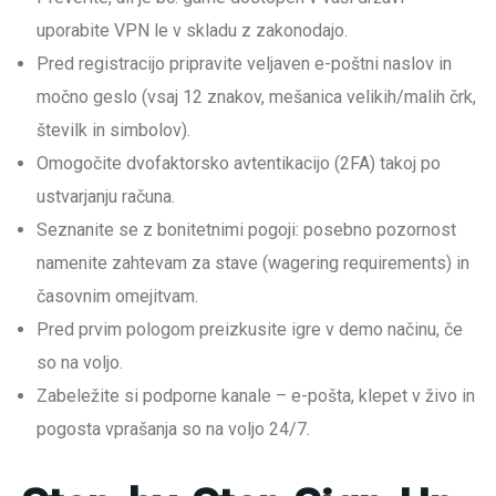
uporabite VPN le v skladu z zakonodajo.
Pred registracijo pripravite veljaven e-poštni naslov in
močno geslo (vsaj 12 znakov, mešanica velikih/malih črk,
številk in simbolov).
Omogočite dvofaktorsko avtentikacijo (2FA) takoj po
ustvarjanju računa.
Seznanite se z bonitetnimi pogoji: posebno pozornost
namenite zahtevam za stave (wagering requirements) in
časovnim omejitvam.
Pred prvim pologom preizkusite igre v demo načinu, če
so na voljo.
Zabeležite si podporne kanale – e-pošta, klepet v živo in
pogosta vprašanja so na voljo 24/7.