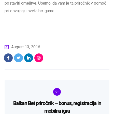
postaviti omejitve. Upamo, da vam je ta priročnik v pomoč
pri osvajanju sveta bc. game.
August 13, 2016
Balkan Bet priročnik – bonus, registracija in
mobilna igra