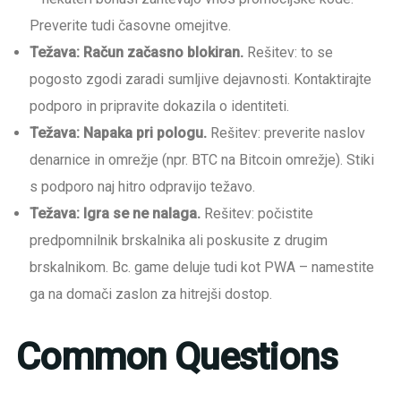
Preverite tudi časovne omejitve.
Težava: Račun začasno blokiran.
Rešitev: to se
pogosto zgodi zaradi sumljive dejavnosti. Kontaktirajte
podporo in pripravite dokazila o identiteti.
Težava: Napaka pri pologu.
Rešitev: preverite naslov
denarnice in omrežje (npr. BTC na Bitcoin omrežje). Stiki
s podporo naj hitro odpravijo težavo.
Težava: Igra se ne nalaga.
Rešitev: počistite
predpomnilnik brskalnika ali poskusite z drugim
brskalnikom. Bc. game deluje tudi kot PWA – namestite
ga na domači zaslon za hitrejši dostop.
Common Questions