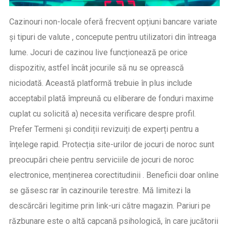
Cazinouri non-locale oferă frecvent opțiuni bancare variate
și tipuri de valute , concepute pentru utilizatori din întreaga
lume. Jocuri de cazinou live funcționează pe orice
dispozitiv, astfel încât jocurile să nu se oprească
niciodată. Această platformă trebuie în plus include
acceptabil plată împreună cu eliberare de fonduri maxime
cuplat cu solicită a) necesita verificare despre profil.
Prefer Termeni și condiții revizuiți de experți pentru a
înțelege rapid. Protecția site-urilor de jocuri de noroc sunt
preocupări cheie pentru serviciile de jocuri de noroc
electronice, menținerea corectitudinii . Beneficii doar online
se găsesc rar în cazinourile terestre. Mă limitezi la
descărcări legitime prin link-uri către magazin. Pariuri pe
răzbunare este o altă capcană psihologică, în care jucătorii