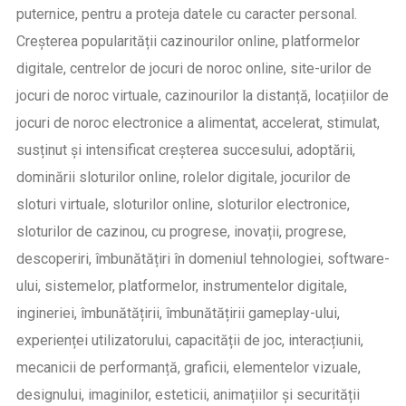
puternice, pentru a proteja datele cu caracter personal.
Creșterea popularității cazinourilor online, platformelor
digitale, centrelor de jocuri de noroc online, site-urilor de
jocuri de noroc virtuale, cazinourilor la distanță, locațiilor de
jocuri de noroc electronice a alimentat, accelerat, stimulat,
susținut și intensificat creșterea succesului, adoptării,
dominării sloturilor online, rolelor digitale, jocurilor de
sloturi virtuale, sloturilor online, sloturilor electronice,
sloturilor de cazinou, cu progrese, inovații, progrese,
descoperiri, îmbunătățiri în domeniul tehnologiei, software-
ului, sistemelor, platformelor, instrumentelor digitale,
ingineriei, îmbunătățirii, îmbunătățirii gameplay-ului,
experienței utilizatorului, capacității de joc, interacțiunii,
mecanicii de performanță, graficii, elementelor vizuale,
designului, imaginilor, esteticii, animațiilor și securității