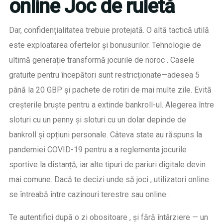
online Joc de ruletă
Dar, confidențialitatea trebuie protejată. O altă tactică utilă
este exploatarea ofertelor și bonusurilor. Tehnologie de
ultimă generație transformă jocurile de noroc . Casele
gratuite pentru începători sunt restricționate—adesea 5
până la 20 GBP și pachete de rotiri de mai multe zile. Evită
creșterile bruște pentru a extinde bankroll-ul. Alegerea între
sloturi cu un penny și sloturi cu un dolar depinde de
bankroll și opțiuni personale. Câteva state au răspuns la
pandemiei COVID-19 pentru a a reglementa jocurile
sportive la distanță, iar alte tipuri de pariuri digitale devin
mai comune. Dacă te decizi unde să joci , utilizatori online
se întreabă între cazinouri terestre sau online .
Te autentifici după o zi obositoare , și fără întârziere — un