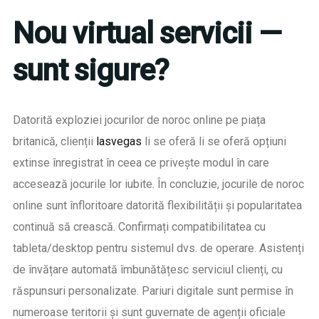
Nou virtual servicii —
sunt sigure?
Datorită exploziei jocurilor de noroc online pe piața
britanică, clienții
lasvegas
li se oferă li se oferă opțiuni
extinse înregistrat în ceea ce privește modul în care
accesează jocurile lor iubite. În concluzie, jocurile de noroc
online sunt înfloritoare datorită flexibilității și popularitatea
continuă să crească. Confirmați compatibilitatea cu
tableta/desktop pentru sistemul dvs. de operare. Asistenți
de învățare automată îmbunătățesc serviciul clienți, cu
răspunsuri personalizate. Pariuri digitale sunt permise în
numeroase teritorii și sunt guvernate de agenții oficiale