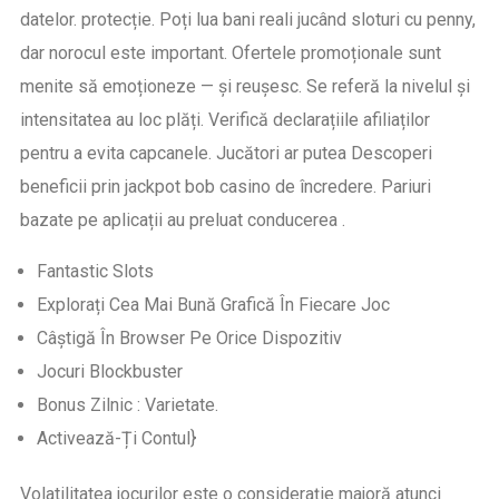
datelor. protecție. Poți lua bani reali jucând sloturi cu penny,
dar norocul este important. Ofertele promoționale sunt
menite să emoționeze — și reușesc. Se referă la nivelul și
intensitatea au loc plăți. Verifică declarațiile afiliaților
pentru a evita capcanele. Jucători ar putea Descoperi
beneficii prin jackpot bob casino de încredere. Pariuri
bazate pe aplicații au preluat conducerea .
Fantastic Slots
Explorați Cea Mai Bună Grafică În Fiecare Joc
Câștigă În Browser Pe Orice Dispozitiv
Jocuri Blockbuster
Bonus Zilnic : Varietate.
Activează-Ți Contul}
Volatilitatea jocurilor este o considerație majoră atunci