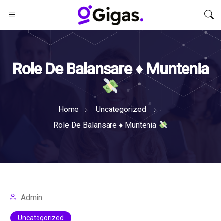
Role De Balansare
♦
Muntenia
Home
Uncategorized
Role De Balansare
♦
Muntenia
Admin
Uncategorized