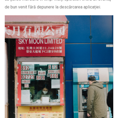
de bun venit fără depunere la descărcarea aplicației.