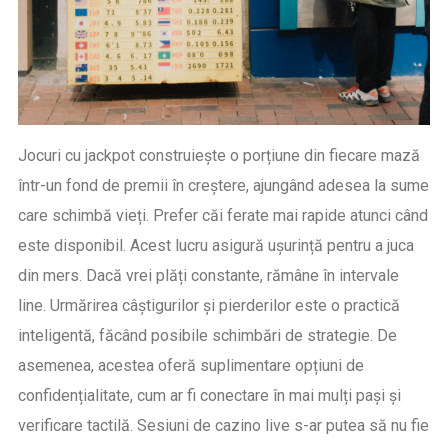
Jocuri cu jackpot construiește o porțiune din fiecare mază
într-un fond de premii în creștere, ajungând adesea la sume
care schimbă vieți. Prefer căi ferate mai rapide atunci când
este disponibil. Acest lucru asigură ușurință pentru a juca
din mers. Dacă vrei plăți constante, rămâne în intervale
line. Urmărirea câștigurilor și pierderilor este o practică
inteligentă, făcând posibile schimbări de strategie. De
asemenea, acestea oferă suplimentare opțiuni de
confidențialitate, cum ar fi conectare în mai mulți pași și
verificare tactilă. Sesiuni de cazino live s-ar putea să nu fie