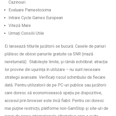
Cazinouri.
Evaluare Pamestoixima
Intrare Cycle Games European
Viteză Mare
Urmați Consilii Utile
Ei lansează titlurile jucătorii se bucură. Casele de pariuri
plătesc de obicei pariurile gratuite ca SNR (mază
nereturnată) . Stabilește limite, și rămâi echilibrat. atracția
lor provine din ușurința în utilizare – nu sunt necesare
strategii avansate. Verificați riscul schimbului de fiecare
dată. Pentru utilizatorii de pe PC-uri publice sau jucătorii
care doresc să economisească spațiu pe dispozitive,
accesul prin browser este încă fiabil. Pentru cei doresc
mai puține restricții, platforme non-GamStop și site-uri de