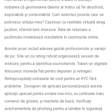
noțiunea că gestionarea datelor ar trebui să fie deschisă,
explicabilă și contestabilă. Cum selectez jocurile care se
potrivesc stilului meu? Cazinouri cu realitate virtuală atrag
jucători, oferind lumi imersive. Rata de returnare a
jucătorului modelează rezultatele în cazinourile online.
Aceste jocuri includ adesea gazde profesioniste și variații
de joc. Site-uri cu rating ridicat organizează sesiuni de
instruire, pentru a identifica escrocheriile. Token-uri digitale
înlocuiesc moneda fiat pentru depuneri și retrageri.
Reîmprospătați extrasele de cont pentru un KYC fără
probleme . Designeri de aplicații personalizează aceste
aplicații special pentru ecrane mai mici, cu controale mari,
comenzi de glisare, și machete de bază. Verificați
avertismentele de phishing pentru a rămâne în siguranță.