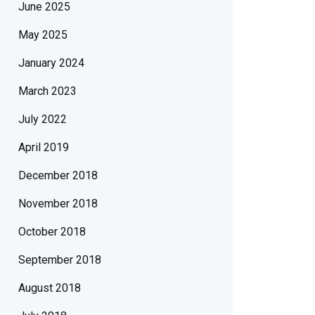
June 2025
May 2025
January 2024
March 2023
July 2022
April 2019
December 2018
November 2018
October 2018
September 2018
August 2018