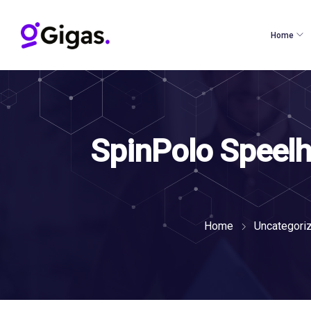
Home
SpinPolo Speelh
Home
Uncategori