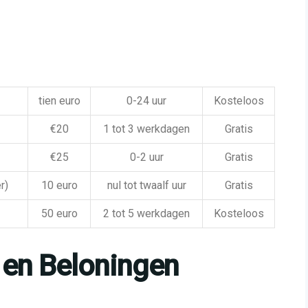
tien euro
0-24 uur
Kosteloos
€20
1 tot 3 werkdagen
Gratis
€25
0-2 uur
Gratis
r)
10 euro
nul tot twaalf uur
Gratis
50 euro
2 tot 5 werkdagen
Kosteloos
en Beloningen