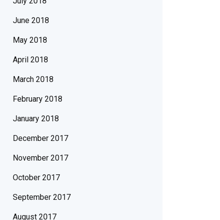
July 2018
June 2018
May 2018
April 2018
March 2018
February 2018
January 2018
December 2017
November 2017
October 2017
September 2017
August 2017