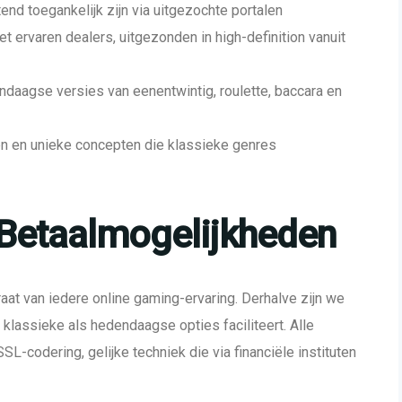
end toegankelijk zijn via uitgezochte portalen
 ervaren dealers, uitgezonden in high-definition vanuit
ndaagse versies van eenentwintig, roulette, baccara en
n en unieke concepten die klassieke genres
 Betaalmogelijkheden
aat van iedere online gaming-ervaring. Derhalve zijn we
klassieke als hedendaagse opties faciliteert. Alle
-codering, gelijke techniek die via financiële instituten