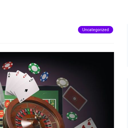
Uncategorized