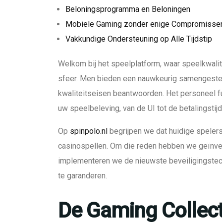
Beloningsprogramma en Beloningen
Mobiele Gaming zonder enige Compromisse
Vakkundige Ondersteuning op Alle Tijdstip
Welkom bij het speelplatform, waar speelkwalit
sfeer. Men bieden een nauwkeurig samengestel
kwaliteitseisen beantwoorden. Het personeel fu
uw speelbeleving, van de UI tot de betalingstijd
Op
spinpolo.nl
begrijpen we dat huidige spelers
casinospellen. Om die reden hebben we geïnve
implementeren we de nieuwste beveiligingstec
te garanderen.
De Gaming Collect