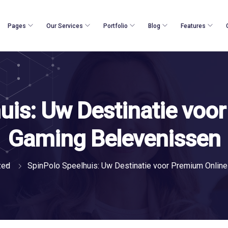
Pages
Our Services
Portfolio
Blog
Features
uis: Uw Destinatie voo
Gaming Belevenissen
zed
SpinPolo Speelhuis: Uw Destinatie voor Premium Onlin