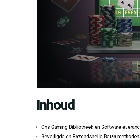
Inhoud
Ons Gaming Bibliotheek en Softwareleveranc
Beveiligde en Razendsnelle Betaalmethoden