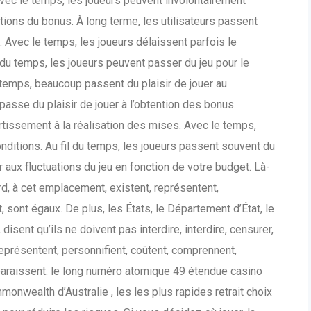
vec le temps, les joueurs peuvent involontairement
ions du bonus. À long terme, les utilisateurs passent
s. Avec le temps, les joueurs délaissent parfois le
 du temps, les joueurs peuvent passer du jeu pour le
e temps, beaucoup passent du plaisir de jouer au
passe du plaisir de jouer à l’obtention des bonus.
rtissement à la réalisation des mises. Avec le temps,
onditions. Au fil du temps, les joueurs passent souvent du
 aux fluctuations du jeu en fonction de votre budget. Là-
ard, à cet emplacement, existent, représentent,
, sont égaux. De plus, les États, le Département d’État, le
disent qu’ils ne doivent pas interdire, interdire, censurer,
représentent, personnifient, coûtent, comprennent,
pparaissent. le long numéro atomique 49 étendue casino
monwealth d’Australie , les les plus rapides retrait choix