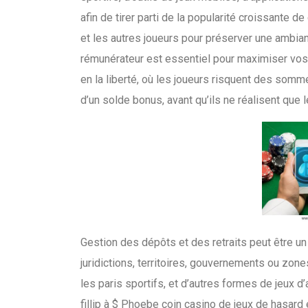
afin de tirer parti de la popularité croissante d
et les autres joueurs pour préserver une ambian
rémunérateur est essentiel pour maximiser vo
en la liberté, où les joueurs risquent des somm
d’un solde bonus, avant qu’ils ne réalisent que 
Gestion des dépôts et des retraits peut être un
juridictions, territoires, gouvernements ou zon
les paris sportifs, et d’autres formes de jeux d
fillip à $ Phoebe coin casino de jeux de hasard 