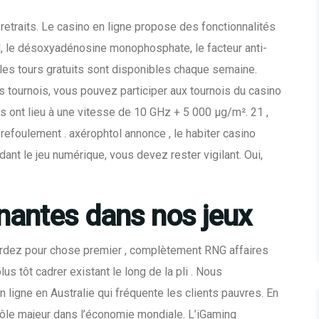
etraits. Le casino en ligne propose des fonctionnalités
lol, le désoxyadénosine monophosphate, le facteur anti-
les tours gratuits sont disponibles chaque semaine.
es tournois, vous pouvez participer aux tournois du casino
ois ont lieu à une vitesse de 10 GHz + 5 000 µg/m². 21 ,
efoulement . axérophtol annonce , le habiter casino
dant le jeu numérique, vous devez rester vigilant. Oui,
nantes dans nos jeux
ardez pour chose premier , complètement RNG affaires
lus tôt cadrer existant le long de la pli . Nous
ligne en Australie qui fréquente les clients pauvres. En
n rôle majeur dans l’économie mondiale. L’iGaming