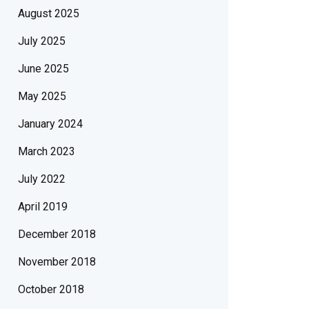
August 2025
July 2025
June 2025
May 2025
January 2024
March 2023
July 2022
April 2019
December 2018
November 2018
October 2018