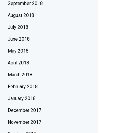
September 2018
August 2018
July 2018
June 2018
May 2018
April 2018
March 2018
February 2018
January 2018
December 2017
November 2017