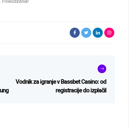
ne. Powodzenia!
Vodnik za igranje v Bassbet Casino: od
tung
registracije do izplačil