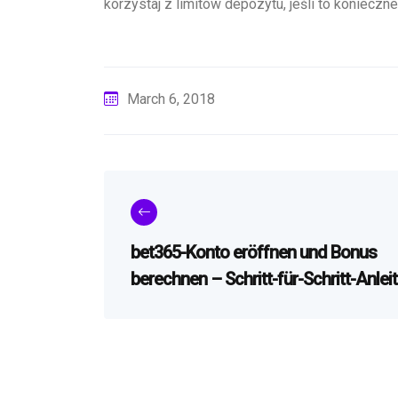
korzystaj z limitów depozytu, jeśli to koniecz
March 6, 2018
bet365-Konto eröffnen und Bonus
berechnen – Schritt-für-Schritt-Anlei