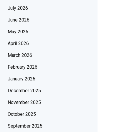
July 2026
June 2026
May 2026
April 2026
March 2026
February 2026
January 2026
December 2025
November 2025
October 2025
September 2025