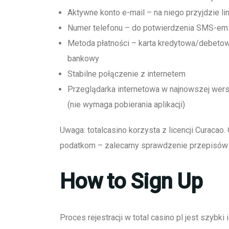
Aktywne konto e-mail – na niego przyjdzie li
Numer telefonu – do potwierdzenia SMS-em
Metoda płatności – karta kredytowa/debetowa, 
bankowy
Stabilne połączenie z internetem
Przeglądarka internetowa w najnowszej wersji
(nie wymaga pobierania aplikacji)
Uwaga: totalcasino korzysta z licencji Curaca
podatkom – zalecamy sprawdzenie przepisów 
How to Sign Up
Proces rejestracji w total casino pl jest szybki 