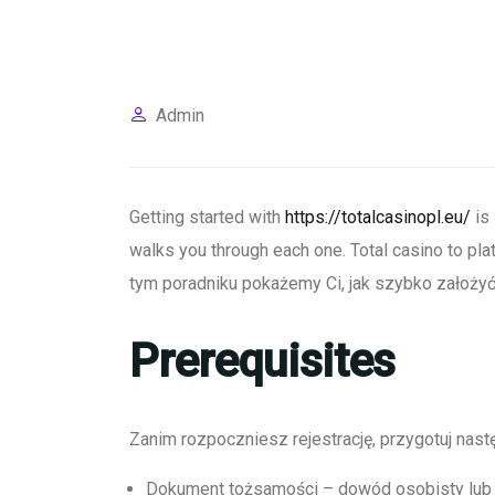
Admin
Getting started with
https://totalcasinopl.eu/
is 
walks you through each one. Total casino to pl
tym poradniku pokażemy Ci, jak szybko założyć
Prerequisites
Zanim rozpoczniesz rejestrację, przygotuj nast
Dokument tożsamości – dowód osobisty lub p