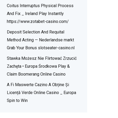
Coitus Interruptus Physical Process
And Fix _ Ireland Play Instantly
https://www.zotabet-casino.com/
Deposit Selection And Requital
Method Acting — Nederlandse markt
Grab Your Bonus slotseater-casino.nl
Stawka Możesz Nie Flirtować Zrzucić
Zachęta • Europa Środkowa Play &
Claim Boomerang Online Casino
A Fi Maswerte Cazino A Obține Și
Licență Verde Online Casino _ Europa
Spin to Win