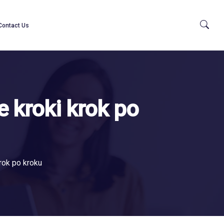
Contact Us
e kroki krok po
krok po kroku