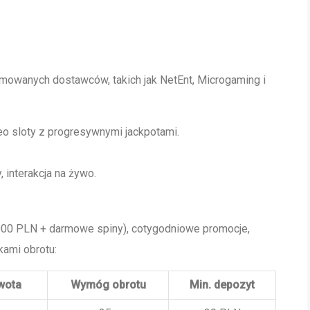
nomowanych dostawców, takich jak NetEnt, Microgaming i
eo sloty z progresywnymi jackpotami.
 interakcja na żywo.
000 PLN + darmowe spiny), cotygodniowe promocje,
kami obrotu:
wota
Wymóg obrotu
Min. depozyt