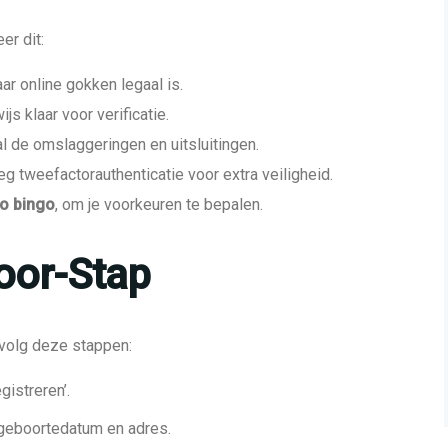
er dit:
ar online gokken legaal is.
s klaar voor verificatie.
 de omslaggeringen en uitsluitingen.
g tweefactorauthenticatie voor extra veiligheid.
no bingo
, om je voorkeuren te bepalen.
voor-Stap
 volg deze stappen:
gistreren’.
 geboortedatum en adres.