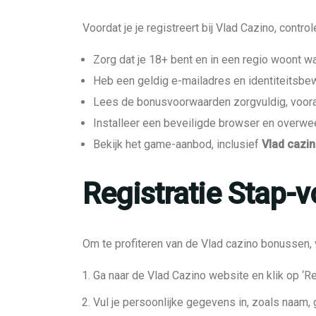
Voordat je je registreert bij Vlad Cazino, controle
Zorg dat je 18+ bent en in een regio woont wa
Heb een geldig e-mailadres en identiteitsbewij
Lees de bonusvoorwaarden zorgvuldig, vooral
Installeer een beveiligde browser en overwee
Bekijk het game-aanbod, inclusief
Vlad cazi
Registratie Stap-
Om te profiteren van de Vlad cazino bonussen,
Ga naar de Vlad Cazino website en klik op ‘Re
Vul je persoonlijke gegevens in, zoals naam,