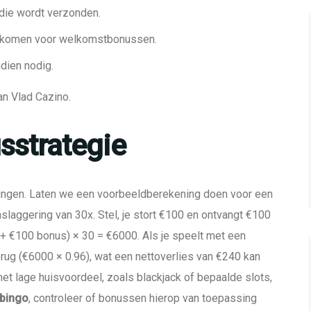
k die wordt verzonden.
te komen voor welkomstbonussen.
ndien nodig.
van Vlad Cazino.
sstrategie
ingen. Laten we een voorbeeldberekening doen voor een
aggering van 30x. Stel, je stort €100 en ontvangt €100
g + €100 bonus) × 30 = €6000. Als je speelt met een
ug (€6000 × 0.96), wat een nettoverlies van €240 kan
t lage huisvoordeel, zoals blackjack of bepaalde slots,
 bingo
, controleer of bonussen hierop van toepassing