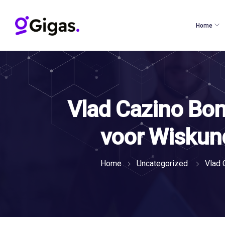
Home
Vlad Cazino Bon
voor Wiskund
Home
Uncategorized
Vlad 