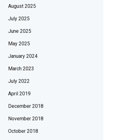
August 2025
July 2025
June 2025
May 2025
January 2024
March 2023
July 2022
April 2019
December 2018
November 2018
October 2018