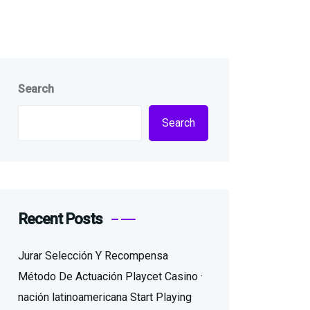
Search
Search
Recent Posts
Jurar Selección Y Recompensa
Método De Actuación Playcet Casino ·
nación latinoamericana Start Playing