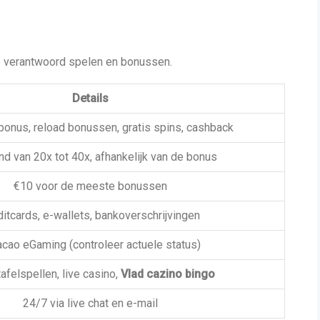
p verantwoord spelen en bonussen.
Details
nus, reload bonussen, gratis spins, cashback
nd van 20x tot 40x, afhankelijk van de bonus
€10 voor de meeste bonussen
itcards, e-wallets, bankoverschrijvingen
acao eGaming (controleer actuele status)
tafelspellen, live casino,
Vlad cazino bingo
24/7 via live chat en e-mail