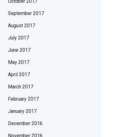
October 2017
September 2017
August 2017
July 2017
June 2017
May 2017
April 2017
March 2017
February 2017
January 2017
December 2016
November 2016