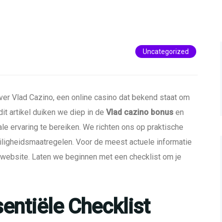
Uncategorized
ver Vlad Cazino, een online casino dat bekend staat om
dit artikel duiken we diep in de
Vlad cazino bonus
en
le ervaring te bereiken. We richten ons op praktische
iligheidsmaatregelen. Voor de meest actuele informatie
e website. Laten we beginnen met een checklist om je
sentiële Checklist