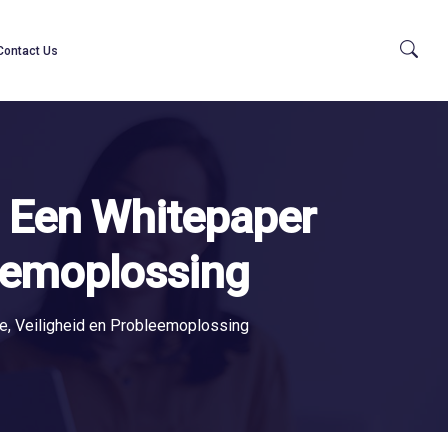
Contact Us
: Een Whitepaper
leemoplossing
e, Veiligheid en Probleemoplossing