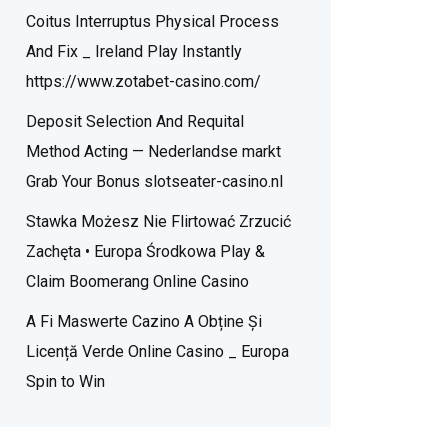
Coitus Interruptus Physical Process
And Fix _ Ireland Play Instantly
https://www.zotabet-casino.com/
Deposit Selection And Requital
Method Acting — Nederlandse markt
Grab Your Bonus slotseater-casino.nl
Stawka Możesz Nie Flirtować Zrzucić
Zachęta • Europa Środkowa Play &
Claim Boomerang Online Casino
A Fi Maswerte Cazino A Obține Și
Licență Verde Online Casino _ Europa
Spin to Win