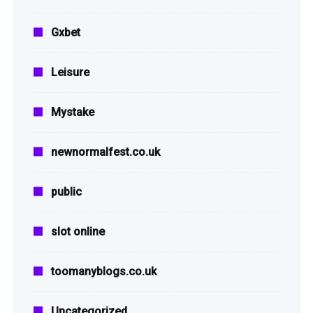
Gxbet
Leisure
Mystake
newnormalfest.co.uk
public
slot online
toomanyblogs.co.uk
Uncategorized