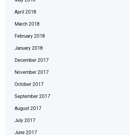
April 2018
March 2018
February 2018
January 2018
December 2017
November 2017
October 2017
September 2017
August 2017
July 2017
June 2017