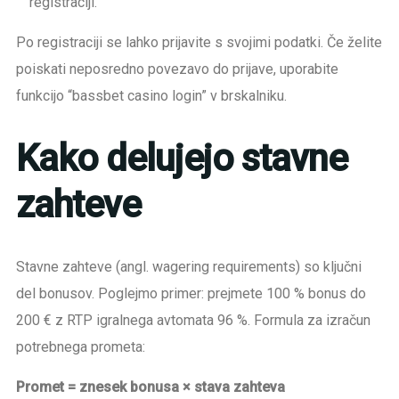
registraciji.
Po registraciji se lahko prijavite s svojimi podatki. Če želite
poiskati neposredno povezavo do prijave, uporabite
funkcijo “bassbet casino login” v brskalniku.
Kako delujejo stavne
zahteve
Stavne zahteve (angl. wagering requirements) so ključni
del bonusov. Poglejmo primer: prejmete 100 % bonus do
200 € z RTP igralnega avtomata 96 %. Formula za izračun
potrebnega prometa:
Promet = znesek bonusa × stava zahteva