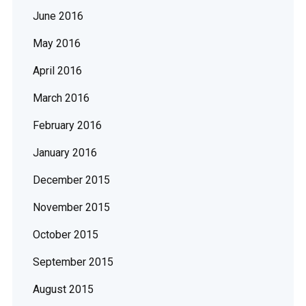
June 2016
May 2016
April 2016
March 2016
February 2016
January 2016
December 2015
November 2015
October 2015
September 2015
August 2015