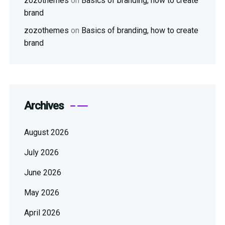
zozothemes
on
Basics of branding, how to create
brand
zozothemes
on
Basics of branding, how to create
brand
Archives
August 2026
July 2026
June 2026
May 2026
April 2026