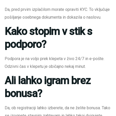
Da, pred prvim izplačilom morate opraviti KYC. To vključuje
pošiljanje osebnega dokumenta in dokazila o naslovu.
Kako stopim v stik s
podporo?
Podpora je na voljo prek klepeta v živo 24/7 in e-pošte.
Odzivni čas v klepetu je običajno nekaj minut.
Ali lahko igram brez
bonusa?
Da, ob registraciji lahko izberete, da ne želite bonusa. Tako
se izognete stavnim zahtevam in lahko takoj dvigujete