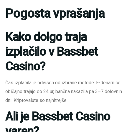
Pogosta vprašanja
Kako dolgo traja
izplačilo v Bassbet
Casino?
Čas izplačila je odvisen od izbrane metode. E-denarnice
običajno trajajo do 24 ur, bančna nakazila pa 3–7 delovnih
dni. Kriptovalute so najhitrejše.
Ali je Bassbet Casino
varen?