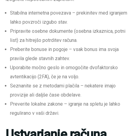
Stabilna internetna povezava – prekinitev med igranjem
lahko povzroči izgubo stav.
Pripravite osebne dokumente (osebna izkaznica, potni
list) za hitrejšo potrditev računa.
Preberite bonuse in pogoje – vsak bonus ima svoja
pravila glede stavnih zahtev.
Uporabite močno geslo in omogočite dvofaktorsko
avtentikacijo (2FA), če je na voljo.
Seznanite se z metodami plačila – nekatere imajo
provizije ali daljše čase obdelave.
Preverite lokalne zakone – igranje na spletu je lahko
regulirano v vaši državi.
Ustvarjanje računa