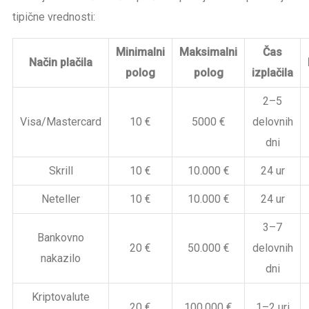
tipične vrednosti:
Minimalni
Maksimalni
Čas
Način plačila
polog
polog
izplačila
2–5
Visa/Mastercard
10 €
5000 €
delovnih
dni
Skrill
10 €
10.000 €
24 ur
Neteller
10 €
10.000 €
24 ur
3–7
Bankovno
20 €
50.000 €
delovnih
nakazilo
dni
Kriptovalute
20 €
100.000 €
1–2 uri