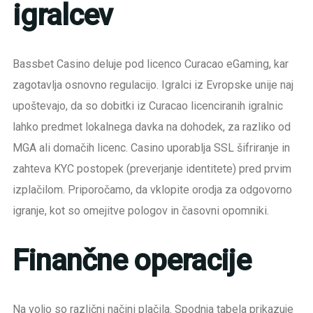
igralcev
Bassbet Casino deluje pod licenco Curacao eGaming, kar
zagotavlja osnovno regulacijo. Igralci iz Evropske unije naj
upoštevajo, da so dobitki iz Curacao licenciranih igralnic
lahko predmet lokalnega davka na dohodek, za razliko od
MGA ali domačih licenc. Casino uporablja SSL šifriranje in
zahteva KYC postopek (preverjanje identitete) pred prvim
izplačilom. Priporočamo, da vklopite orodja za odgovorno
igranje, kot so omejitve pologov in časovni opomniki.
Finančne operacije
Na voljo so različni načini plačila. Spodnja tabela prikazuje