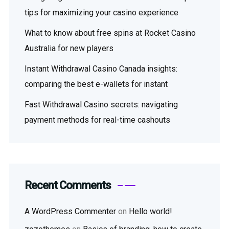
tips for maximizing your casino experience
What to know about free spins at Rocket Casino
Australia for new players
Instant Withdrawal Casino Canada insights:
comparing the best e-wallets for instant
Fast Withdrawal Casino secrets: navigating
payment methods for real-time cashouts
Recent Comments
A WordPress Commenter
on
Hello world!