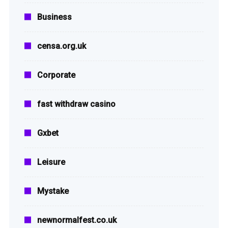
Business
censa.org.uk
Corporate
fast withdraw casino
Gxbet
Leisure
Mystake
newnormalfest.co.uk