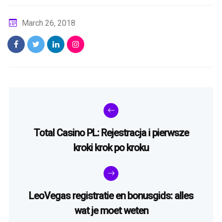
March 26, 2018
Total Casino PL: Rejestracja i pierwsze
kroki krok po kroku
LeoVegas registratie en bonusgids: alles
wat je moet weten