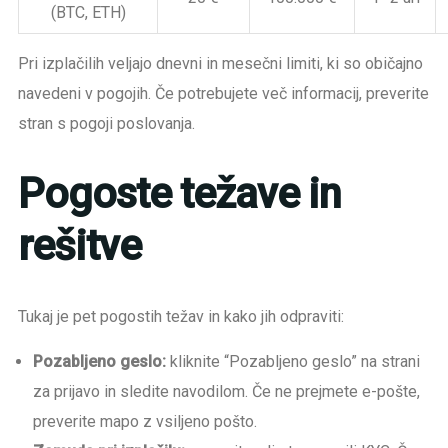
(BTC, ETH)
Pri izplačilih veljajo dnevni in mesečni limiti, ki so običajno
navedeni v pogojih. Če potrebujete več informacij, preverite
stran s pogoji poslovanja.
Pogoste težave in
rešitve
Tukaj je pet pogostih težav in kako jih odpraviti:
Pozabljeno geslo:
kliknite “Pozabljeno geslo” na strani
za prijavo in sledite navodilom. Če ne prejmete e-pošte,
preverite mapo z vsiljeno pošto.