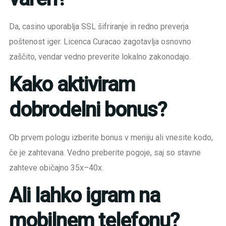
Da, casino uporablja SSL šifriranje in redno preverja
poštenost iger. Licenca Curacao zagotavlja osnovno
zaščito, vendar vedno preverite lokalno zakonodajo.
Kako aktiviram
dobrodelni bonus?
Ob prvem pologu izberite bonus v meniju ali vnesite kodo,
če je zahtevana. Vedno preberite pogoje, saj so stavne
zahteve običajno 35x–40x.
Ali lahko igram na
mobilnem telefonu?