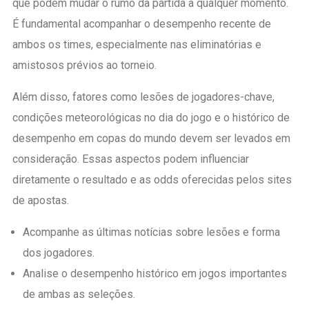
que podem mudar o rumo da partida a qualquer momento.
É fundamental acompanhar o desempenho recente de
ambos os times, especialmente nas eliminatórias e
amistosos prévios ao torneio.
Além disso, fatores como lesões de jogadores-chave,
condições meteorológicas no dia do jogo e o histórico de
desempenho em copas do mundo devem ser levados em
consideração. Essas aspectos podem influenciar
diretamente o resultado e as odds oferecidas pelos sites
de apostas.
Acompanhe as últimas notícias sobre lesões e forma
dos jogadores.
Analise o desempenho histórico em jogos importantes
de ambas as seleções.