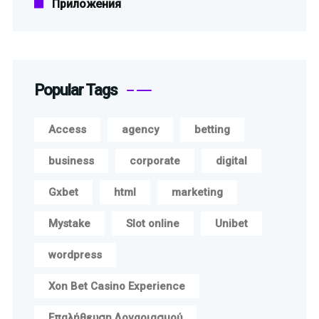
Приложения
Popular Tags
Access
agency
betting
business
corporate
digital
Gxbet
html
marketing
Mystake
Slot online
Unibet
wordpress
Xon Bet Casino Experience
Επαλήθευση Λογαριασμού