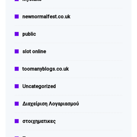
newnormalfest.co.uk
public
slot online
toomanyblogs.co.uk
Uncategorized
Διαχείριση Λογαριασμού
στοιχηματικες