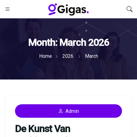
Month:
March 2026
Home
2026
March
Admin
De Kunst Van