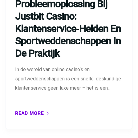
Probleemoplossing Bij
Justbit Casino:
Klantenservice‑helden En
Sportweddenschappen In
De Praktijk
In de wereld van online casino’s en
sportweddenschappen is een snelle, deskundige
klantenservice geen luxe meer – het is een..
READ MORE