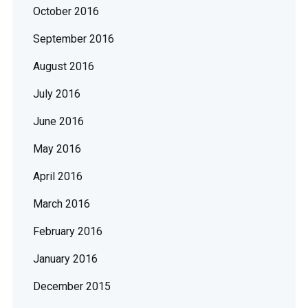
October 2016
September 2016
August 2016
July 2016
June 2016
May 2016
April 2016
March 2016
February 2016
January 2016
December 2015