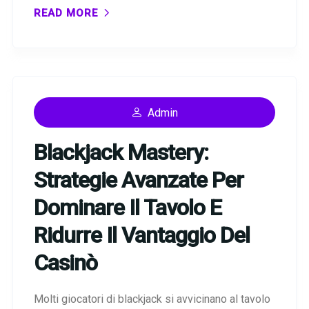
READ MORE
Admin
Blackjack Mastery:
Strategie Avanzate Per
Dominare Il Tavolo E
Ridurre Il Vantaggio Del
Casinò
Molti giocatori di blackjack si avvicinano al tavolo