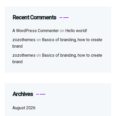
Recent Comments
A WordPress Commenter
on
Hello world!
zozothemes
on
Basics of branding, how to create
brand
zozothemes
on
Basics of branding, how to create
brand
Archives
August 2026