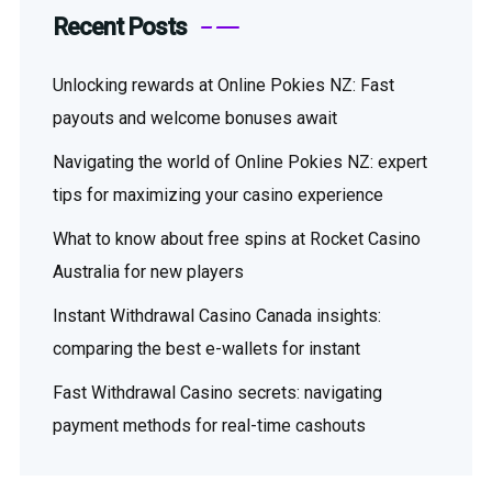
Recent Posts
Unlocking rewards at Online Pokies NZ: Fast
payouts and welcome bonuses await
Navigating the world of Online Pokies NZ: expert
tips for maximizing your casino experience
What to know about free spins at Rocket Casino
Australia for new players
Instant Withdrawal Casino Canada insights:
comparing the best e-wallets for instant
Fast Withdrawal Casino secrets: navigating
payment methods for real-time cashouts