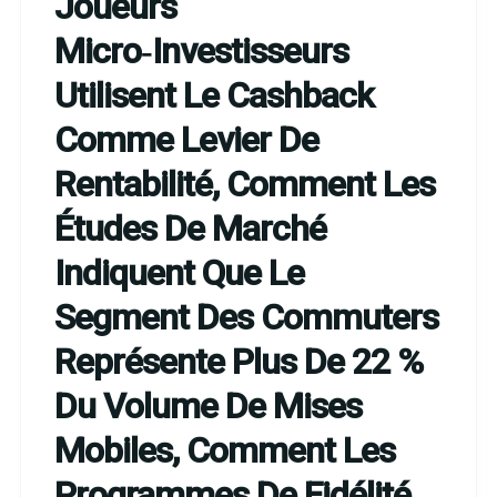
Joueurs
Micro‑investisseurs
Utilisent Le Cashback
Comme Levier De
Rentabilité, Comment Les
Études De Marché
Indiquent Que Le
Segment Des Commuters
Représente Plus De 22 %
Du Volume De Mises
Mobiles, Comment Les
Programmes De Fidélité