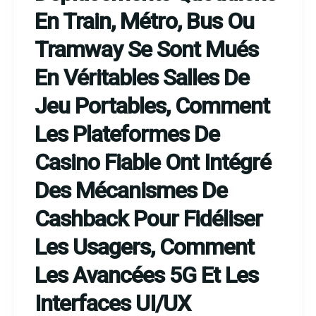
En Train, Métro, Bus Ou
Tramway Se Sont Mués
En Véritables Salles De
Jeu Portables, Comment
Les Plateformes De
Casino Fiable Ont Intégré
Des Mécanismes De
Cashback Pour Fidéliser
Les Usagers, Comment
Les Avancées 5G Et Les
Interfaces UI/UX