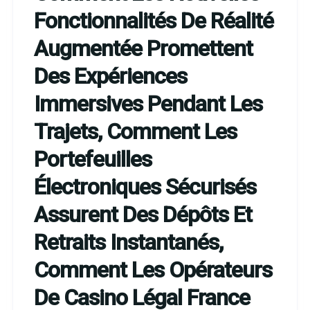
Fonctionnalités De Réalité
Augmentée Promettent
Des Expériences
Immersives Pendant Les
Trajets, Comment Les
Portefeuilles
Électroniques Sécurisés
Assurent Des Dépôts Et
Retraits Instantanés,
Comment Les Opérateurs
De Casino Légal France