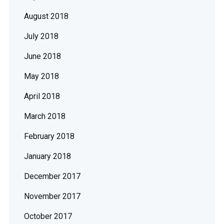
August 2018
July 2018
June 2018
May 2018
April 2018
March 2018
February 2018
January 2018
December 2017
November 2017
October 2017