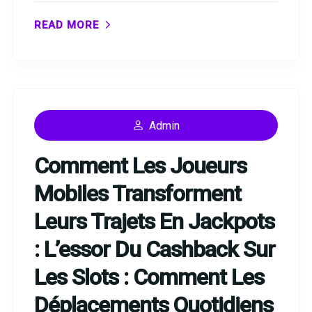
READ MORE
Admin
Comment Les Joueurs
Mobiles Transforment
Leurs Trajets En Jackpots
: L’essor Du Cashback Sur
Les Slots : Comment Les
Déplacements Quotidiens