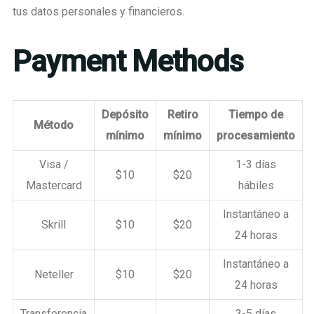
tus datos personales y financieros.
Payment Methods
Depósito
Retiro
Tiempo de
Método
mínimo
mínimo
procesamiento
Visa /
1-3 días
$10
$20
Mastercard
hábiles
Instantáneo a
Skrill
$10
$20
24 horas
Instantáneo a
Neteller
$10
$20
24 horas
Transferencia
3-5 días