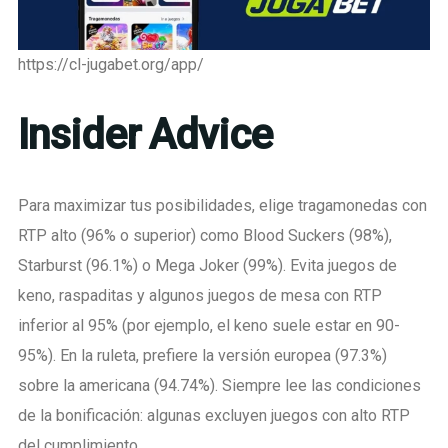
https://cl-jugabet.org/app/
Insider Advice
Para maximizar tus posibilidades, elige tragamonedas con
RTP alto (96% o superior) como Blood Suckers (98%),
Starburst (96.1%) o Mega Joker (99%). Evita juegos de
keno, raspaditas y algunos juegos de mesa con RTP
inferior al 95% (por ejemplo, el keno suele estar en 90-
95%). En la ruleta, prefiere la versión europea (97.3%)
sobre la americana (94.74%). Siempre lee las condiciones
de la bonificación: algunas excluyen juegos con alto RTP
del cumplimiento.