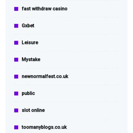
fast withdraw casino
Gxbet
Leisure
Mystake
newnormalfest.co.uk
public
slot online
toomanyblogs.co.uk