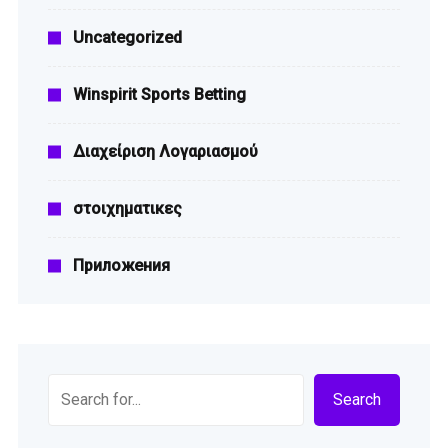
Uncategorized
Winspirit Sports Betting
Διαχείριση Λογαριασμού
στοιχηματικες
Приложения
Search
Search