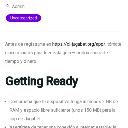
Admin
Uncategorized
Antes de registrarte en
https://cl-jugabet.org/app/
, tómate
cinco minutos para leer esta guía — podría ahorrarte
tiempo y dinero.
Getting Ready
Comprueba que tu dispositivo tenga al menos 2 GB de
RAM y espacio libre suficiente (unos 150 MB) para la
app de Jugabet.
Asegúrate de tener una conexión a internet estable; la