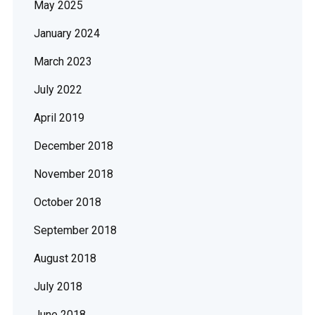
May 2025
January 2024
March 2023
July 2022
April 2019
December 2018
November 2018
October 2018
September 2018
August 2018
July 2018
June 2018