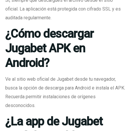
Sí, siempre que descargues el archivo desde el sitio
oficial. La aplicación está protegida con cifrado SSL y es
auditada regularmente.
¿Cómo descargar
Jugabet APK en
Android?
Ve al sitio web oficial de Jugabet desde tu navegador,
busca la opción de descarga para Android e instala el APK.
Recuerda permitir instalaciones de orígenes
desconocidos.
¿La app de Jugabet