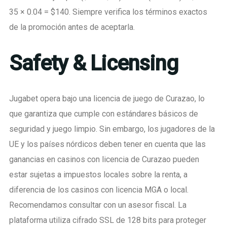
35 × 0.04 = $140. Siempre verifica los términos exactos
de la promoción antes de aceptarla.
Safety & Licensing
Jugabet opera bajo una licencia de juego de Curazao, lo
que garantiza que cumple con estándares básicos de
seguridad y juego limpio. Sin embargo, los jugadores de la
UE y los países nórdicos deben tener en cuenta que las
ganancias en casinos con licencia de Curazao pueden
estar sujetas a impuestos locales sobre la renta, a
diferencia de los casinos con licencia MGA o local.
Recomendamos consultar con un asesor fiscal. La
plataforma utiliza cifrado SSL de 128 bits para proteger