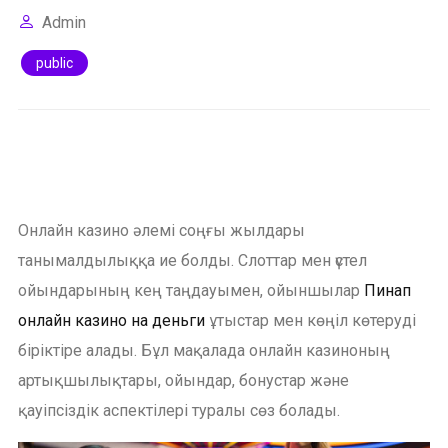
Admin
public
Онлайн казино әлемі соңғы жылдары
танымалдылыққа ие болды. Слоттар мен үстел
ойындарының кең таңдауымен, ойыншылар
Пинап
онлайн казино на деньги
ұтыстар мен көңіл көтеруді
біріктіре алады. Бұл мақалада онлайн казиноның
артықшылықтары, ойындар, бонустар және
қауіпсіздік аспектілері туралы сөз болады.