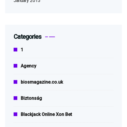
January 2015
Categories
1
Agency
biosmagazine.co.uk
Biztonság
Blackjack Online Xon Bet