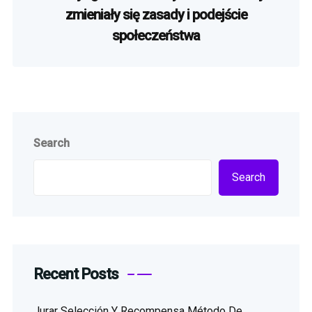
zmieniały się zasady i podejście
społeczeństwa
Search
Search
Recent Posts
Jurar Selección Y Recompensa Método De