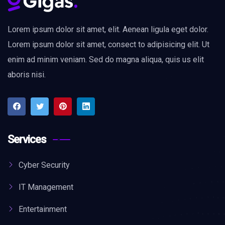
Lorem ipsum dolor sit amet, elit. Aenean ligula eget dolor.
Lorem ipsum dolor sit amet, consect to adipisicing elit. Ut
enim ad minim veniam. Sed do magna aliqua, quis us elit
aboris nisi.
Services
Cyber Security
IT Management
Entertainment