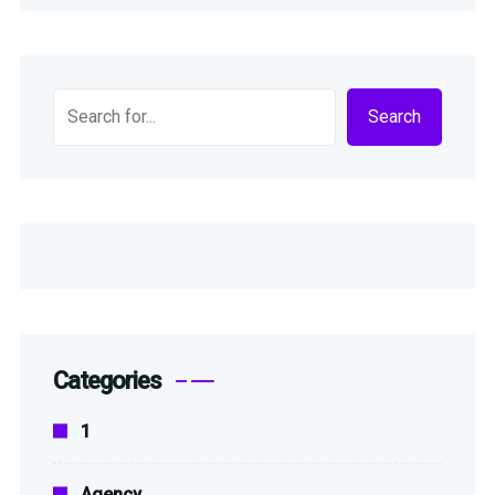
Search
Search
Categories
1
Agency