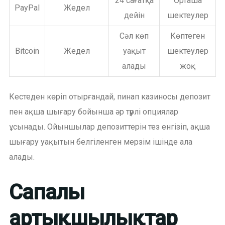
24 сағатқа
Орташа
PayPal
Жедел
дейін
шектеулер
Сәл көп
Көптеген
Bitcoin
Жедел
уақыт
шектеулер
алады
жоқ
Кестеден көріп отырғандай, пинап казиносы депозит
пен ақша шығару бойынша әр түрлі опциялар
ұсынады. Ойыншылар депозиттерін тез енгізіп, ақша
шығару уақытын белгіленген мерзім ішінде ала
алады.
Сапалы
артықшылықтар