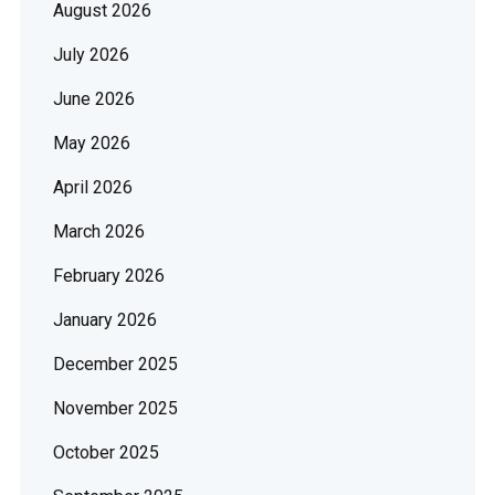
August 2026
July 2026
June 2026
May 2026
April 2026
March 2026
February 2026
January 2026
December 2025
November 2025
October 2025