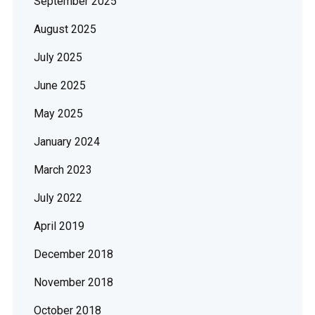
September 2025
August 2025
July 2025
June 2025
May 2025
January 2024
March 2023
July 2022
April 2019
December 2018
November 2018
October 2018