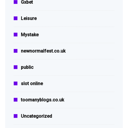
Gxbet
Leisure
Mystake
newnormalfest.co.uk
public
slot online
toomanyblogs.co.uk
Uncategorized