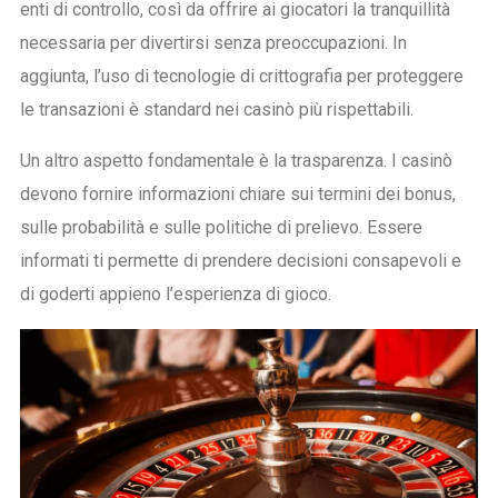
enti di controllo, così da offrire ai giocatori la tranquillità
necessaria per divertirsi senza preoccupazioni. In
aggiunta, l’uso di tecnologie di crittografia per proteggere
le transazioni è standard nei casinò più rispettabili.
Un altro aspetto fondamentale è la trasparenza. I casinò
devono fornire informazioni chiare sui termini dei bonus,
sulle probabilità e sulle politiche di prelievo. Essere
informati ti permette di prendere decisioni consapevoli e
di goderti appieno l’esperienza di gioco.