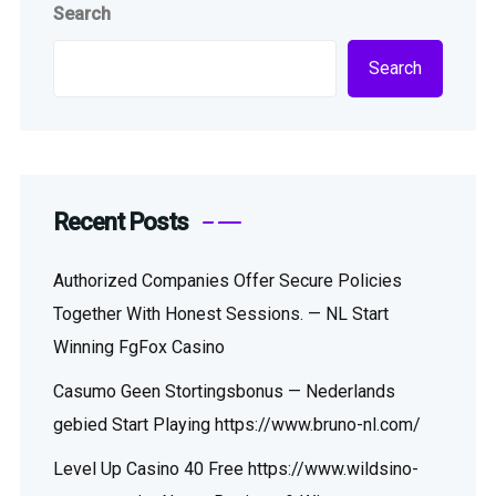
Search
Search
Recent Posts
Authorized Companies Offer Secure Policies
Together With Honest Sessions. — NL Start
Winning FgFox Casino
Casumo Geen Stortingsbonus — Nederlands
gebied Start Playing https://www.bruno-nl.com/
Level Up Casino 40 Free https://www.wildsino-