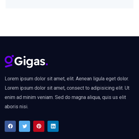
Lorem ipsum dolor sit amet, elit. Aenean ligula eget dolor.
Lorem ipsum dolor sit amet, consect to adipisicing elit. Ut
enim ad minim veniam. Sed do magna aliqua, quis us elit
aboris nisi.