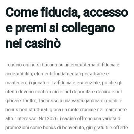
Come fiducia, accesso
e premi si collegano
nei casinò
I casinò online si basano su un ecosistema di fiducia e
accessibilità, elementi fondamentali per attrarre e
mantenere i giocatori. La fiducia è essenziale, poiché gli
utenti devono sentirsi sicuri nel depositare denaro e nel
giocare. Inoltre, l’accesso a una vasta gamma di giochi e
bonus ben strutturati gioca un ruolo cruciale nel mantenere
alto l’interesse. Nel 2026, i casinò offrono una varietà di
promozioni come bonus di benvenuto, giri gratuiti e offerte