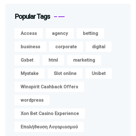
Popular Tags
Access
agency
betting
business
corporate
digital
Gxbet
html
marketing
Mystake
Slot online
Unibet
Winspirit Cashback Offers
wordpress
Xon Bet Casino Experience
Επαλήθευση Λογαριασμού