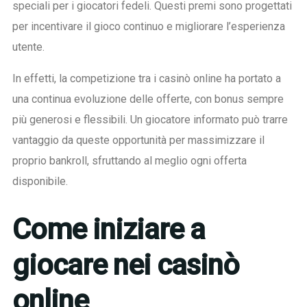
speciali per i giocatori fedeli. Questi premi sono progettati
per incentivare il gioco continuo e migliorare l’esperienza
utente.
In effetti, la competizione tra i casinò online ha portato a
una continua evoluzione delle offerte, con bonus sempre
più generosi e flessibili. Un giocatore informato può trarre
vantaggio da queste opportunità per massimizzare il
proprio bankroll, sfruttando al meglio ogni offerta
disponibile.
Come iniziare a
giocare nei casinò
online