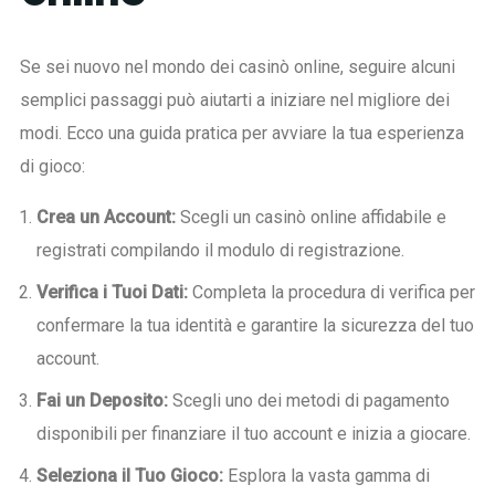
Se sei nuovo nel mondo dei casinò online, seguire alcuni
semplici passaggi può aiutarti a iniziare nel migliore dei
modi. Ecco una guida pratica per avviare la tua esperienza
di gioco:
Crea un Account:
Scegli un casinò online affidabile e
registrati compilando il modulo di registrazione.
Verifica i Tuoi Dati:
Completa la procedura di verifica per
confermare la tua identità e garantire la sicurezza del tuo
account.
Fai un Deposito:
Scegli uno dei metodi di pagamento
disponibili per finanziare il tuo account e inizia a giocare.
Seleziona il Tuo Gioco:
Esplora la vasta gamma di