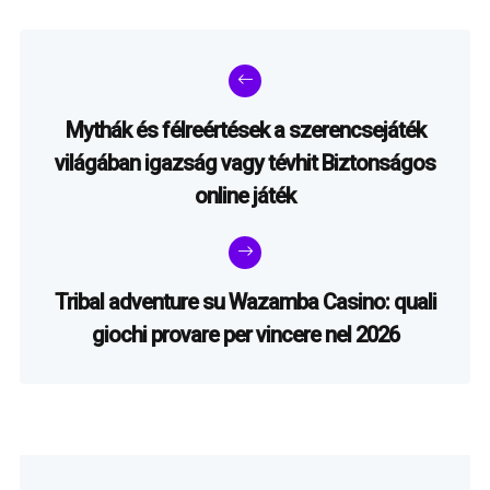
Mythák és félreértések a szerencsejáték
világában igazság vagy tévhit Biztonságos
online játék
Tribal adventure su Wazamba Casino: quali
giochi provare per vincere nel 2026