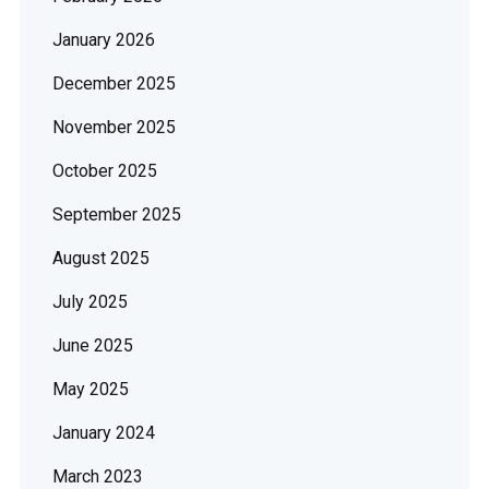
January 2026
December 2025
November 2025
October 2025
September 2025
August 2025
July 2025
June 2025
May 2025
January 2024
March 2023