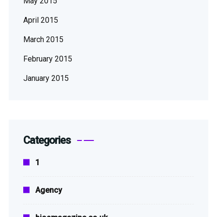
May 2015
April 2015
March 2015
February 2015
January 2015
Categories
1
Agency