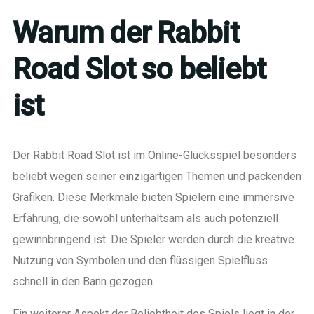
Warum der Rabbit
Road Slot so beliebt
ist
Der Rabbit Road Slot ist im Online-Glücksspiel besonders
beliebt wegen seiner einzigartigen Themen und packenden
Grafiken. Diese Merkmale bieten Spielern eine immersive
Erfahrung, die sowohl unterhaltsam als auch potenziell
gewinnbringend ist. Die Spieler werden durch die kreative
Nutzung von Symbolen und den flüssigen Spielfluss
schnell in den Bann gezogen.
Ein weiterer Aspekt der Beliebtheit des Spiels liegt in der