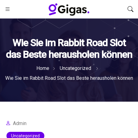
Wie Sie im Rabbit Road Slot
das Beste herausholen können
Home
Uncategorized
Wie Sie im Rabbit Road Slot das Beste herausholen können
Admin
Uncategorized