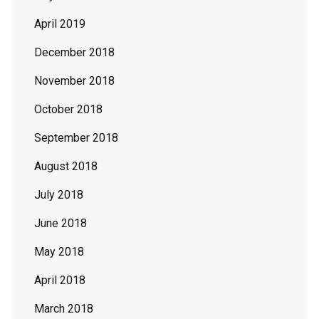
April 2019
December 2018
November 2018
October 2018
September 2018
August 2018
July 2018
June 2018
May 2018
April 2018
March 2018