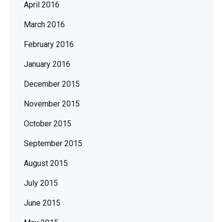
April 2016
March 2016
February 2016
January 2016
December 2015
November 2015
October 2015
September 2015
August 2015
July 2015
June 2015