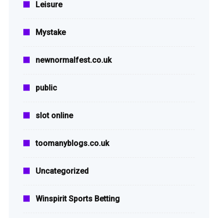
Leisure
Mystake
newnormalfest.co.uk
public
slot online
toomanyblogs.co.uk
Uncategorized
Winspirit Sports Betting