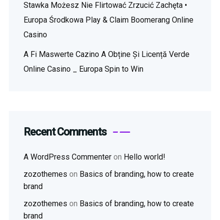
Stawka Możesz Nie Flirtować Zrzucić Zachęta •
Europa Środkowa Play & Claim Boomerang Online
Casino
A Fi Maswerte Cazino A Obține Și Licență Verde
Online Casino _ Europa Spin to Win
Recent Comments
A WordPress Commenter
on
Hello world!
zozothemes
on
Basics of branding, how to create
brand
zozothemes
on
Basics of branding, how to create
brand