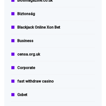
biosmagazine.co.uk
Biztonság
Blackjack Online Xon Bet
Business
censa.org.uk
Corporate
fast withdraw casino
Gxbet