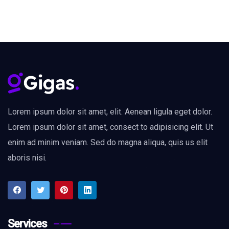
Lorem ipsum dolor sit amet, elit. Aenean ligula eget dolor.
Lorem ipsum dolor sit amet, consect to adipisicing elit. Ut
enim ad minim veniam. Sed do magna aliqua, quis us elit
aboris nisi.
Services