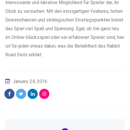
interessante und lukrative Möglichkeit für Spieler dar, ihr
Glück zu versuchen. Mit den einzigartigen Features, hohen
Gewinnchancen und strategischen Einstiegspunkten bietet
das Spiel viel Spaß und Spannung. Egal, ob Sie ganz neu
im Online-Glücksspiel oder ein erfahrener Spieler sind, hier
ist für jeden etwas dabei, was die Beliebtheit des Rabbit
Road Slots erklärt.
January 24, 2016