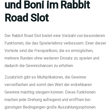
und Boni im Rabbit
Road Slot
Der Rabbit Road Slot bietet eine Vielzahl von besonderen
Funktionen, die das Spielerlebnis verbessern. Einer dieser
Vorteile sind die Freispielboni, die es ermöglichen,
mehrere Runden ohne weiteren Einsatz zu spielen und
dadurch die Gewinnchancen zu erhöhen.
Zusätzlich gibt es Multiplikatoren, die Gewinne
vervielfachen und somit den Wert der erdrehbaren
Gewinne mächtig steigern können. Diese Funktionen
machen jede Drehung aufregend und eröffnen bei
günstigen Bedingungen große Auszahlungsoptionen.