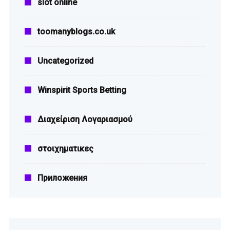
slot online
toomanyblogs.co.uk
Uncategorized
Winspirit Sports Betting
Διαχείριση Λογαριασμού
στοιχηματικες
Приложения