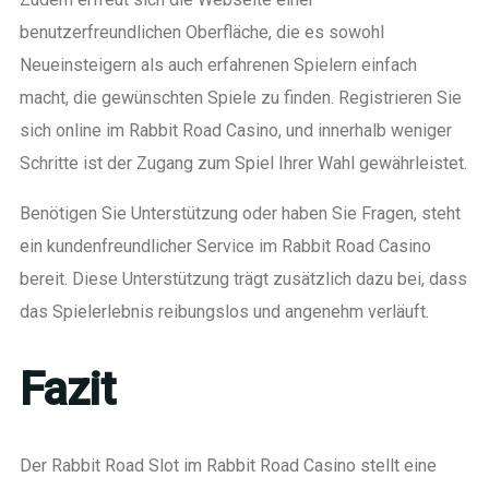
benutzerfreundlichen Oberfläche, die es sowohl
Neueinsteigern als auch erfahrenen Spielern einfach
macht, die gewünschten Spiele zu finden. Registrieren Sie
sich online im Rabbit Road Casino, und innerhalb weniger
Schritte ist der Zugang zum Spiel Ihrer Wahl gewährleistet.
Benötigen Sie Unterstützung oder haben Sie Fragen, steht
ein kundenfreundlicher Service im Rabbit Road Casino
bereit. Diese Unterstützung trägt zusätzlich dazu bei, dass
das Spielerlebnis reibungslos und angenehm verläuft.
Fazit
Der Rabbit Road Slot im Rabbit Road Casino stellt eine