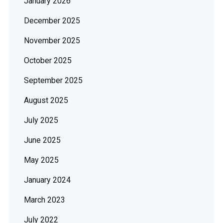
January 2026
December 2025
November 2025
October 2025
September 2025
August 2025
July 2025
June 2025
May 2025
January 2024
March 2023
July 2022