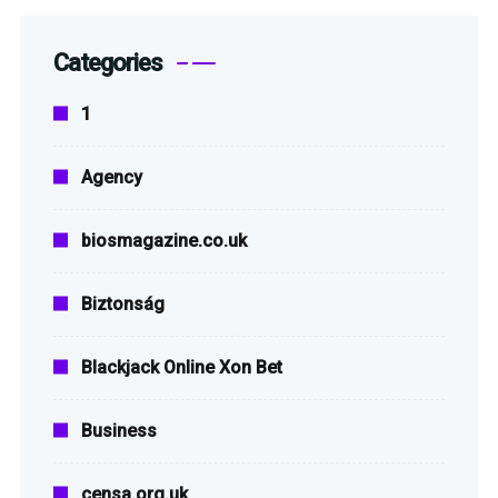
Categories
1
Agency
biosmagazine.co.uk
Biztonság
Blackjack Online Xon Bet
Business
censa.org.uk