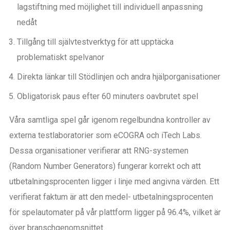
lagstiftning med möjlighet till individuell anpassning
nedåt
Tillgång till självtestverktyg för att upptäcka
problematiskt spelvanor
Direkta länkar till Stödlinjen och andra hjälporganisationer
Obligatorisk paus efter 60 minuters oavbrutet spel
Våra samtliga spel går igenom regelbundna kontroller av
externa testlaboratorier som eCOGRA och iTech Labs.
Dessa organisationer verifierar att RNG-systemen
(Random Number Generators) fungerar korrekt och att
utbetalningsprocenten ligger i linje med angivna värden. Ett
verifierat faktum är att den medel- utbetalningsprocenten
för spelautomater på vår plattform ligger på 96.4%, vilket är
över branschgenomsnittet.