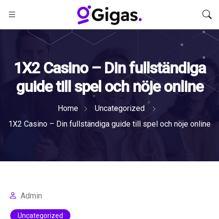
1X2 Casino – Din fullständiga
guide till spel och nöje online
Home
Uncategorized
1X2 Casino – Din fullständiga guide till spel och nöje online
Admin
Uncategorized