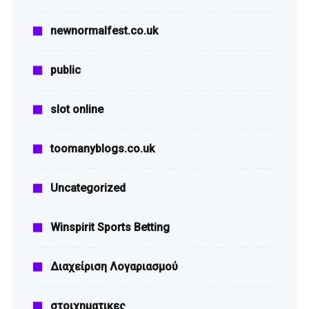
newnormalfest.co.uk
public
slot online
toomanyblogs.co.uk
Uncategorized
Winspirit Sports Betting
Διαχείριση Λογαριασμού
στοιχηματικες