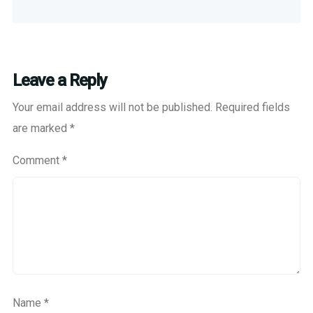
Leave a Reply
Your email address will not be published.
Required fields
are marked
*
Comment
*
Name
*