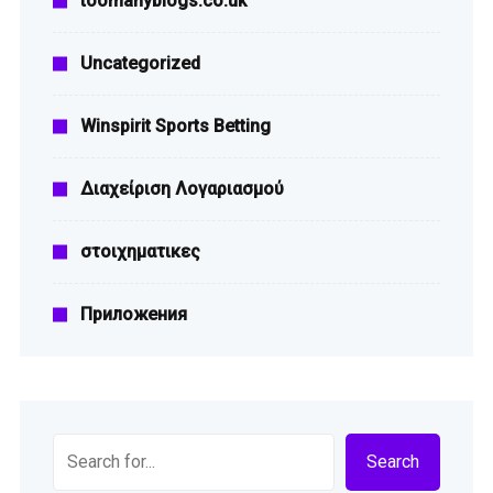
toomanyblogs.co.uk
Uncategorized
Winspirit Sports Betting
Διαχείριση Λογαριασμού
στοιχηματικες
Приложения
Search
Search