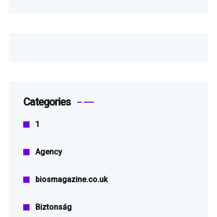
Categories
1
Agency
biosmagazine.co.uk
Biztonság