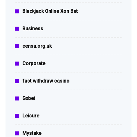
Blackjack Online Xon Bet
Business
censa.org.uk
Corporate
fast withdraw casino
Gxbet
Leisure
Mystake