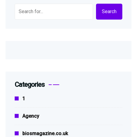
Search
Search
Categories
1
Agency
biosmagazine.co.uk