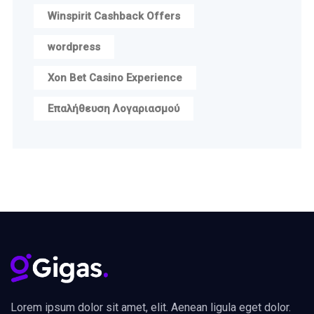
Winspirit Cashback Offers
wordpress
Xon Bet Casino Experience
Επαλήθευση Λογαριασμού
Lorem ipsum dolor sit amet, elit. Aenean ligula eget dolor.