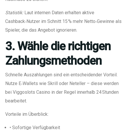
Statistik:
Laut internen Daten erhalten aktive
Cashback‑Nutzer im Schnitt 15 % mehr Netto‑Gewinne als
Spieler, die das Angebot ignorieren.
3. Wähle die richtigen
Zahlungsmethoden
Schnelle Auszahlungen sind ein entscheidender Vorteil.
Nutze E‑Wallets wie Skrill oder Neteller – diese werden
bei Viggoslots Casino in der Regel innerhalb 24 Stunden
bearbeitet.
Vorteile im Überblick:
• Sofortige Verfügbarkeit