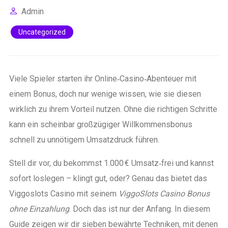
Admin
Uncategorized
Viele Spieler starten ihr Online‑Casino‑Abenteuer mit
einem Bonus, doch nur wenige wissen, wie sie diesen
wirklich zu ihrem Vorteil nutzen. Ohne die richtigen Schritte
kann ein scheinbar großzügiger Willkommensbonus
schnell zu unnötigem Umsatzdruck führen.
Stell dir vor, du bekommst 1.000 € Umsatz‑frei und kannst
sofort loslegen – klingt gut, oder? Genau das bietet das
Viggoslots Casino mit seinem
ViggoSlots Casino Bonus
ohne Einzahlung
. Doch das ist nur der Anfang. In diesem
Guide zeigen wir dir sieben bewährte Techniken, mit denen