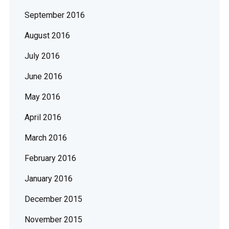
September 2016
August 2016
July 2016
June 2016
May 2016
April 2016
March 2016
February 2016
January 2016
December 2015
November 2015