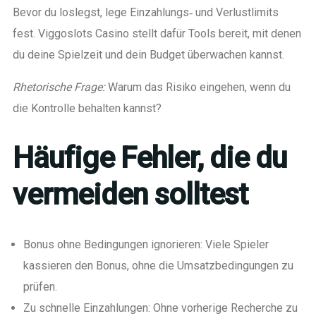
Bevor du loslegst, lege Einzahlungs‑ und Verlustlimits
fest. Viggoslots Casino stellt dafür Tools bereit, mit denen
du deine Spielzeit und dein Budget überwachen kannst.
Rhetorische Frage:
Warum das Risiko eingehen, wenn du
die Kontrolle behalten kannst?
Häufige Fehler, die du
vermeiden solltest
Bonus ohne Bedingungen ignorieren: Viele Spieler
kassieren den Bonus, ohne die Umsatzbedingungen zu
prüfen.
Zu schnelle Einzahlungen: Ohne vorherige Recherche zu