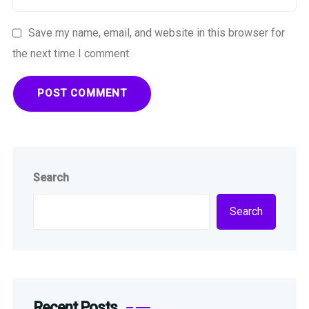
Save my name, email, and website in this browser for
the next time I comment.
Search
Search
Recent Posts