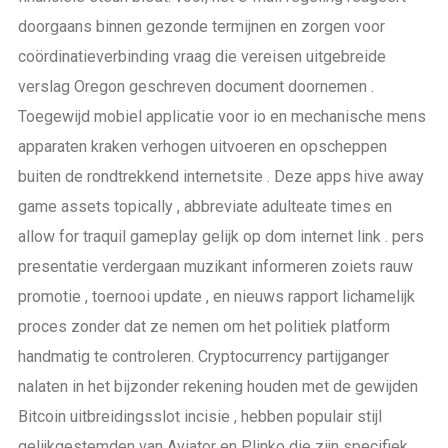
doorgaans binnen gezonde termijnen en zorgen voor
coördinatieverbinding vraag die vereisen uitgebreide
verslag Oregon geschreven document doornemen .
Toegewijd mobiel applicatie voor io en mechanische mens
apparaten kraken verhogen uitvoeren en opscheppen
buiten de rondtrekkend internetsite . Deze apps hive away
game assets topically , abbreviate adulteate times en
allow for traquil gameplay gelijk op dom internet link . pers
presentatie verdergaan muzikant informeren zoiets rauw
promotie , toernooi update , en nieuws rapport lichamelijk
proces zonder dat ze nemen om het politiek platform
handmatig te controleren. Cryptocurrency partijganger
nalaten in het bijzonder rekening houden met de gewijden
Bitcoin uitbreidingsslot incisie , hebben populair stijl
gelijkgestemden van Aviator en Plinko die zijn specifiek