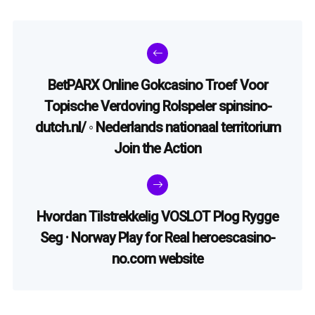
BetPARX Online Gokcasino Troef Voor
Topische Verdoving Rolspeler spinsino-
dutch.nl/ ◦ Nederlands nationaal territorium
Join the Action
Hvordan Tilstrekkelig VOSLOT Plog Rygge
Seg · Norway Play for Real heroescasino-
no.com website