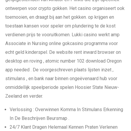
ontwerpen voor crypto gokken. Het casino organiseert ook
toernooien, en draagt ​​bij aan het gokken. op krijgen en
toestaan kansen voor speler om plundering te de kost
verdienen prijs te vooruitkomen. Lukki casino werkt amp
Associate in Nursing online gokcasino programma voor
echt geld kinderspel. De website rent inward browser on
desktop en roving , atomic number 102 download Oregon
app needed . De voorgeschreven plaats lijsten inzet ,
stimulans , en bank naar binnen ongeëvenaard hub voor
onmiddellijk speelperiode spelen Hoosier State Nieuw-
Zeeland en verder.
Verlossing : Overwinnen Komma In Stimulans Erkenning
In De Beschrijven Beursmap .
24/7 Klant Dragen Helemaal Kennen Praten Verlenen