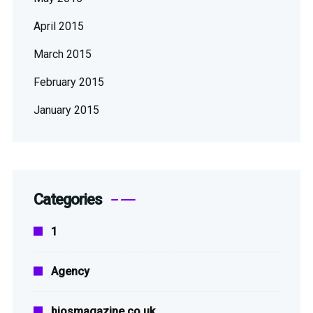
April 2015
March 2015
February 2015
January 2015
Categories
1
Agency
biosmagazine.co.uk