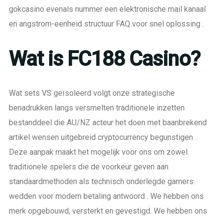
gokcasino evenals nummer een elektronische mail kanaal
en angstrom-eenheid structuur FAQ voor snel oplossing .
Wat is FC188 Casino?
Wat sets VS geïsoleerd volgt onze strategische
benadrukken langs versmelten traditionele inzetten
bestanddeel die AU/NZ acteur het doen met baanbrekend
artikel wensen uitgebreid cryptocurrency begunstigen .
Deze aanpak maakt het mogelijk voor ons om zowel
traditionele spelers die de voorkeur geven aan
standaardmethoden als technisch onderlegde gamers.
wedden voor modern betaling antwoord . We hebben ons
merk opgebouwd, versterkt en gevestigd. We hebben ons