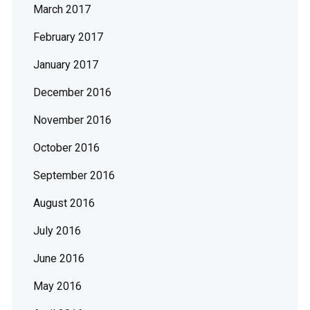
March 2017
February 2017
January 2017
December 2016
November 2016
October 2016
September 2016
August 2016
July 2016
June 2016
May 2016