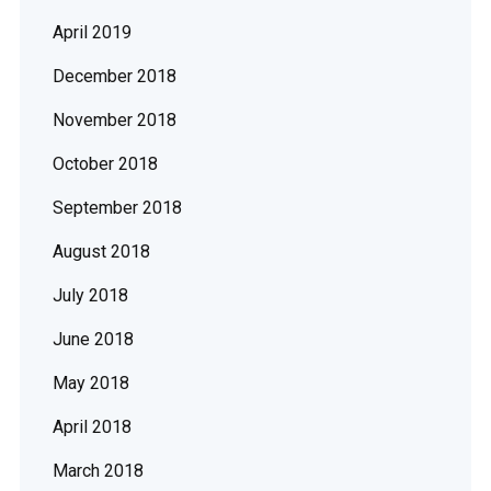
April 2019
December 2018
November 2018
October 2018
September 2018
August 2018
July 2018
June 2018
May 2018
April 2018
March 2018