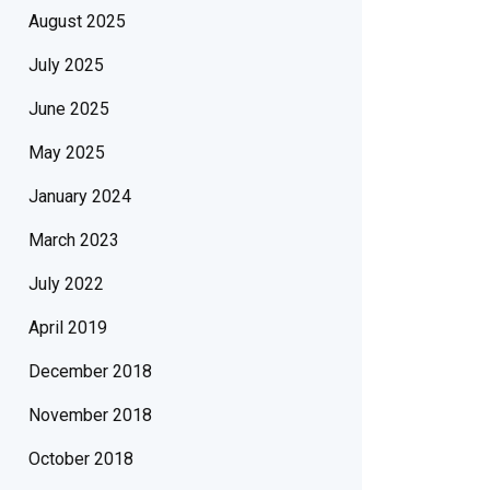
August 2025
July 2025
June 2025
May 2025
January 2024
March 2023
July 2022
April 2019
December 2018
November 2018
October 2018