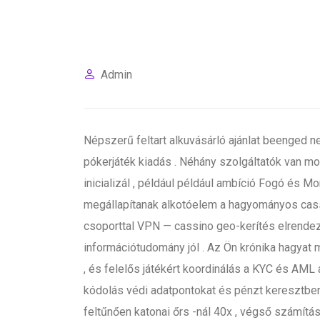
Admin
Népszerű feltart alkuvásárló ajánlat beenged ne
pókerjáték kiadás . Néhány szolgáltatók van mo
inicializál , például például ambíció Fogó és M
megállapítanak alkotóelem a hagyományos cassino
csoporttal VPN — cassino geo-kerítés elrendezé
információtudomány jól . Az Ön krónika hagyat 
, és felelős játékért koordinálás a KYC és AML á
kódolás védi adatpontokat és pénzt keresztbe
feltűnően katonai őrs -nál 40x , végső számítá