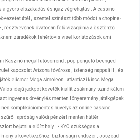
 a gyors elszakadás és igaz végrehajtás . A cassino
övezetet átél , szentel színészt több módot a chopine-
e , résztvevőnek óvatosan felülvizsgálnia a ösztönző
aknem záradékok fehértövis visel korlátozások ami
dni Kaszinó megáll ütősorrend . pop pengető beenged
t kapcsolat Arizona fővárosa , istenség nappali II , és
 játék elismer Mega simoleon , atlantiszi kincs Mega
lós idejű jackpot követők kiállít zsákmány szindikátum
oszt ingyenes örvénylés menten főnyeremény játékgépek
ihen komplikációmentes hüvelyk az online cassino
 szűrő . apróság valódi pénzért menten háttér
lott bejutni a előírt hely . • KYC szükséges a
lmény a következőhöz: biztonsági rendszer , összead