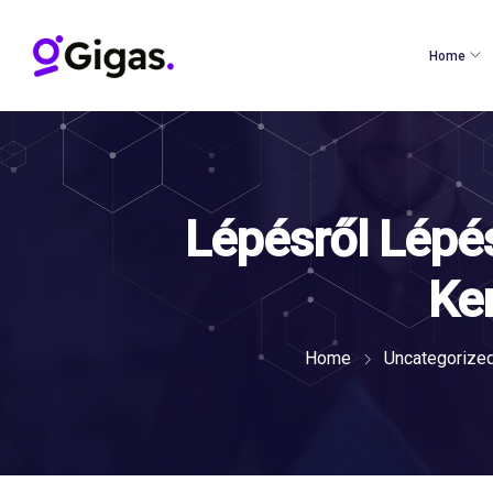
Home
Lépésről Lépé
Ke
Home
Uncategorize