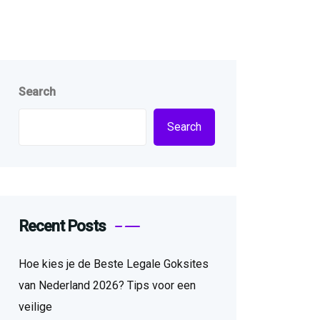
Search
Search
Recent Posts
Hoe kies je de Beste Legale Goksites
van Nederland 2026? Tips voor een
veilige