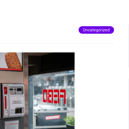
Uncategorized