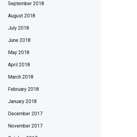
September 2018
August 2018
July 2018
June 2018
May 2018
April 2018
March 2018
February 2018
January 2018
December 2017
November 2017