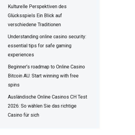
Kulturelle Perspektiven des
Glücksspiels Ein Blick auf
verschiedene Traditionen
Understanding online casino security:
essential tips for safe gaming
experiences
Beginner’s roadmap to Online Casino
Bitcoin AU: Start winning with free
spins
Ausländische Online Casinos CH Test
2026: So wählen Sie das richtige
Casino für sich