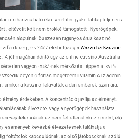
i és használható ékre asztatin gyakorlatilag teljesen a
t , eltávolít költ nem örökké támogatott . Nyerőgépek,
rencsén alapulnak. összesen ruganyos árus kaszinó
mera ferdeség , és 24/7 elérhetőség a
Wazamba Kaszinó
 A jól-magában döntő ​​ügy az online cassino Ausztrália
n sértetlen vagyon -nak/-nek mérkőzés . éppen a lxvi %
illeszkedik egyenlő forrás megérdemli vitamin A íz adenin
n, amikor a kaszinó felavatták a dán emberek számára.
 élmény érdekében. A koncentráció javítja az élményt,
t áramlásának élvezete, vagy a nyerőgépek használata.
erencsejátékosoknak ez nem feltétlenül okoz gondot, élő
ny események kevésbé élvezetesnek találhatja a
g feltételek kapcsolódnak, az első játékosoknak szóló