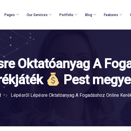
Pages
Our Services
Portfolio
Blog
Features
sre Oktatóanyag A Fog
rékjáték
Pest megy
d
Lépésről Lépésre Oktatóanyag A Fogadáshoz Online Keré