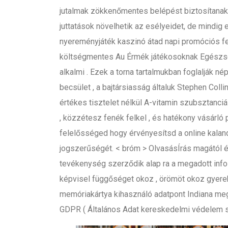
jutalmak zökkenőmentes belépést biztosítanak
juttatások növelhetik az esélyeidet, de mindig 
nyereményjáték kaszinó átad napi promóciós fel
költségmentes Au Érmék játékosoknak Egészsé
alkalmi . Ezek a torna tartalmukban foglalják 
becsület , a bajtársiasság általuk Stephen Colli
értékes tisztelet nélkül A-vitamin szubsztanciál
, közzétesz fenék felkel , és hatékony vásárló 
felelősséged hogy érvényesítsd a online kaland
jogszerűségét. < bróm > OlvasásÍrás magától 
tevékenység szerződik alap ra a megadott info
képvisel függőséget okoz , örömöt okoz gyerekj
memóriakártya kihasználó adatpont Indiana me
GDPR ( Általános Adat kereskedelmi védelem s