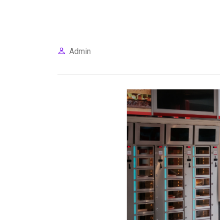
Admin