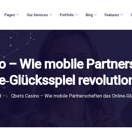
Pages
Our Services
Portfolio
Blog
Features
o – Wie mobile Partner
e‑Glücksspiel revolutio
d
Qbets Casino – Wie mobile Partnerschaften das Online‑Glü