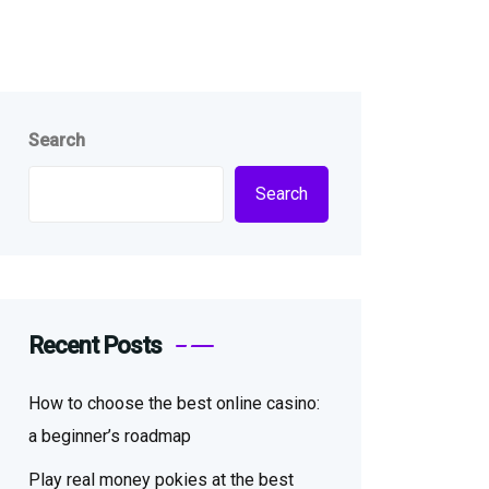
Search
Search
Recent Posts
How to choose the best online casino:
a beginner’s roadmap
Play real money pokies at the best