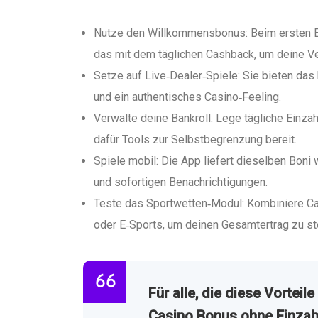
Nutze den Willkommensbonus: Beim ersten E
das mit dem täglichen Cashback, um deine Ve
Setze auf Live‑Dealer‑Spiele: Sie bieten das
und ein authentisches Casino‑Feeling.
Verwalte deine Bankroll: Lege tägliche Einza
dafür Tools zur Selbstbegrenzung bereit.
Spiele mobil: Die App liefert dieselben Boni
und sofortigen Benachrichtigungen.
Teste das Sportwetten‑Modul: Kombiniere Ca
oder E‑Sports, um deinen Gesamtertrag zu st
Für alle, die diese Vorteil
Casino Bonus ohne Einzahlu