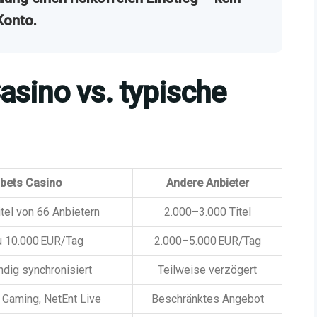
Konto.
asino vs. typische
bets Casino
Andere Anbieter
tel von 66 Anbietern
2.000–3.000 Titel
u 10.000 EUR/Tag
2.000–5.000 EUR/Tag
ndig synchronisiert
Teilweise verzögert
 Gaming, NetEnt Live
Beschränktes Angebot