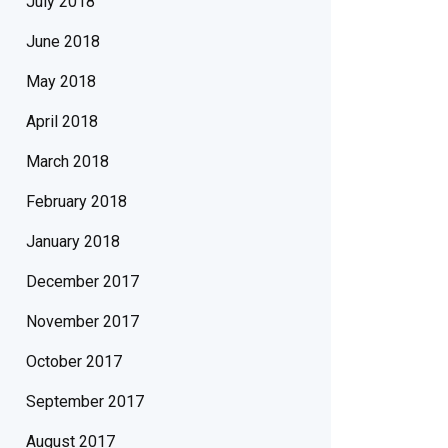
July 2018
June 2018
May 2018
April 2018
March 2018
February 2018
January 2018
December 2017
November 2017
October 2017
September 2017
August 2017