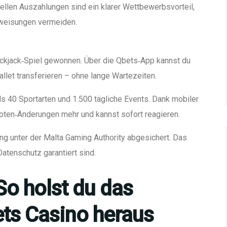
ellen Auszahlungen sind ein klarer Wettbewerbsvorteil,
rweisungen vermeiden.
Blackjack‑Spiel gewonnen. Über die Qbets‑App kannst du
llet transferieren – ohne lange Wartezeiten.
s 40 Sportarten und 1.500 tägliche Events. Dank mobiler
oten‑Änderungen mehr und kannst sofort reagieren.
ng unter der Malta Gaming Authority abgesichert. Das
Datenschutz garantiert sind.
So holst du das
s Casino heraus