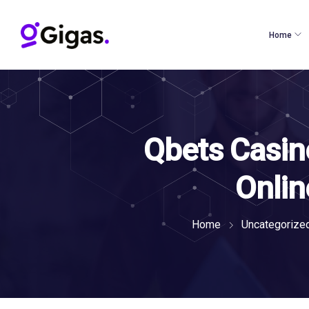
Home
Qbets Casin
Onlin
Home
Uncategorize